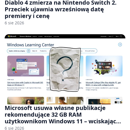
Diablo 4 zmierza na Nintendo Switch 2.
Przeciek ujawnia wrześniową datę
premiery i cenę
6 sie 2026
Microsoft usuwa własne publikacje
rekomendujące 32 GB RAM
użytkownikom Windows 11 – wciskając
nam przy tym komputery z 8 GB RAM po
6 sie 2026