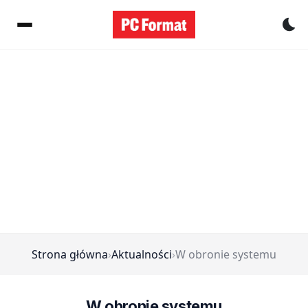
Pr
Strona główna
›
Aktualności
›
W obronie systemu
W obronie systemu