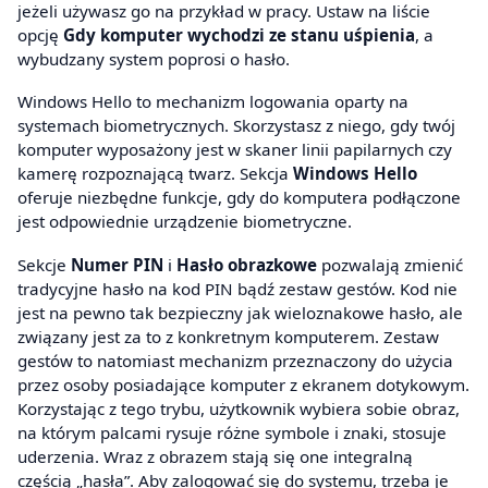
jeżeli używasz go na przykład w pracy. Ustaw na liście
opcję
Gdy komputer wychodzi ze stanu uśpienia
, a
wybudzany system poprosi o hasło.
Windows Hello to mechanizm logowania oparty na
systemach biometrycznych. Skorzystasz z niego, gdy twój
komputer wyposażony jest w skaner linii papilarnych czy
kamerę rozpoznającą twarz. Sekcja
Windows Hello
oferuje niezbędne funkcje, gdy do komputera podłączone
jest odpowiednie urządzenie biometryczne.
Sekcje
Numer PIN
i
Hasło obrazkowe
pozwalają zmienić
tradycyjne hasło na kod PIN bądź zestaw gestów. Kod nie
jest na pewno tak bezpieczny jak wieloznakowe hasło, ale
związany jest za to z konkretnym komputerem. Zestaw
gestów to natomiast mechanizm przeznaczony do użycia
przez osoby posiadające komputer z ekranem dotykowym.
Korzystając z tego trybu, użytkownik wybiera sobie obraz,
na którym palcami rysuje różne symbole i znaki, stosuje
uderzenia. Wraz z obrazem stają się one integralną
częścią „hasła”. Aby zalogować się do systemu, trzeba je