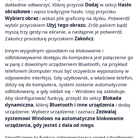
dokładnie odtworzyć. Kliknij przycisk
Dodaj
w sekcji
Hasło
obrazkowe
i wpisz tradycyjne hasło. Użyj przycisku
Wybierz obraz
i wskaż plik graficzny na dysku. Potwierdź
wybór przyciskiem
Użyj tego obrazu
. Zrób palcem bądź
myszą trzy gesty na ekranie, a następnie je potwierdź.
Zakończ procedurę przyciskiem
Zakończ
.
Innym wygodnym sposobem na blokowanie i
odblokowywanie dostępu do komputera jest połączenie go
w parę z dowolnym urządzeniem Bluetooth, na przykład
telefonem (komputer musi być oczywiście wyposażony w
odpowiedni interfejs). Gdy użytkownik, a właściwie telefon,
zbliży się do komputera, system zostanie automatycznie
odblokowany, a gdy oddali się – Windows się zablokuje.
Aby skonfigurować funkcję, przejdź do sekcji
Blokada
dynamiczna
, kliknij
Bluetooth i inne urządzenia
i dodaj
urządzenie. Wybierz urządzenie i zaznacz
Zezwalaj
systemowi Windows na automatyczne blokowanie
urządzenia, gdy jesteś z dala od niego
.
SmartScreen to funkcja zabezpieczająca przed szkodliwymi