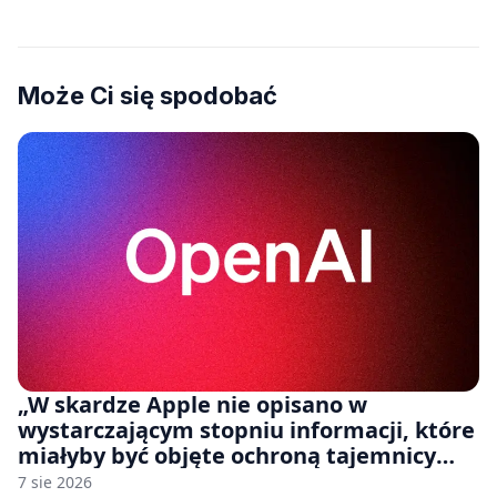
Może Ci się spodobać
„W skardze Apple nie opisano w
wystarczającym stopniu informacji, które
miałyby być objęte ochroną tajemnicy
handlowej”. OpenAI żąda odrzucenia
7 sie 2026