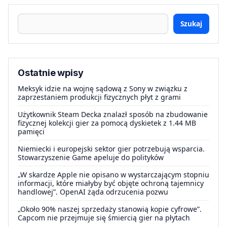
Szukaj
Ostatnie wpisy
Meksyk idzie na wojnę sądową z Sony w związku z
zaprzestaniem produkcji fizycznych płyt z grami
Użytkownik Steam Decka znalazł sposób na zbudowanie
fizycznej kolekcji gier za pomocą dyskietek z 1.44 MB
pamięci
Niemiecki i europejski sektor gier potrzebują wsparcia.
Stowarzyszenie Game apeluje do polityków
„W skardze Apple nie opisano w wystarczającym stopniu
informacji, które miałyby być objęte ochroną tajemnicy
handlowej”. OpenAI żąda odrzucenia pozwu
„Około 90% naszej sprzedaży stanowią kopie cyfrowe”.
Capcom nie przejmuje się śmiercią gier na płytach