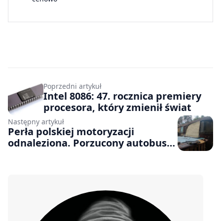
Poprzedni artykuł
Intel 8086: 47. rocznica premiery
procesora, który zmienił świat
Następny artykuł
Perła polskiej motoryzacji
odnaleziona. Porzucony autobus
Bałtyk jest jednym ze 150
wyprodukowanych egzemplarzy