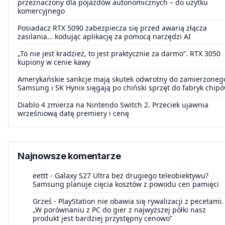
przeznaczony dla pojazdów autonomicznych – do użytku
komercyjnego
Posiadacz RTX 5090 zabezpiecza się przed awarią złącza
zasilania… kodując aplikację za pomocą narzędzi AI
„To nie jest kradzież, to jest praktycznie za darmo”. RTX 3050
kupiony w cenie kawy
Amerykańskie sankcje mają skutek odwrotny do zamierzoneg
Samsung i SK Hynix sięgają po chiński sprzęt do fabryk chip
Diablo 4 zmierza na Nintendo Switch 2. Przeciek ujawnia
wrześniową datę premiery i cenę
Najnowsze komentarze
eettt
-
Galaxy S27 Ultra bez drugiego teleobiektywu?
Samsung planuje cięcia kosztów z powodu cen pamięci
Grześ
-
PlayStation nie obawia się rywalizacji z pecetami.
„W porównaniu z PC do gier z najwyższej półki nasz
produkt jest bardziej przystępny cenowo”