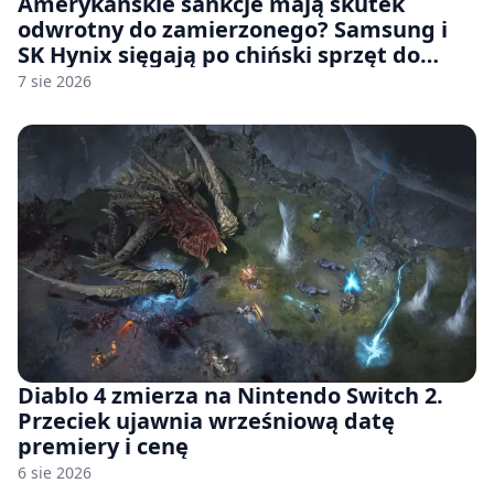
Amerykańskie sankcje mają skutek
odwrotny do zamierzonego? Samsung i
SK Hynix sięgają po chiński sprzęt do
fabryk chipów
7 sie 2026
Diablo 4 zmierza na Nintendo Switch 2.
Przeciek ujawnia wrześniową datę
premiery i cenę
6 sie 2026