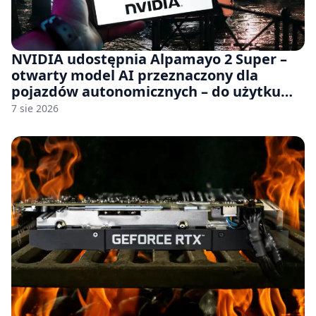
NVIDIA udostępnia Alpamayo 2 Super –
otwarty model AI przeznaczony dla
pojazdów autonomicznych – do użytku
komercyjnego
7 sie 2026