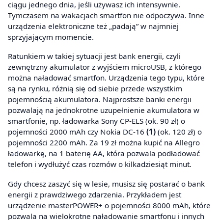
ciągu jednego dnia, jeśli używasz ich intensywnie.
Tymczasem na wakacjach smartfon nie odpoczywa. Inne
urządzenia elektroniczne też „padają” w najmniej
sprzyjającym momencie.
Ratunkiem w takiej sytuacji jest bank energii, czyli
zewnętrzny akumulator z wyjściem microUSB, z którego
można naładować smartfon. Urządzenia tego typu, które
są na rynku, różnią się od siebie przede wszystkim
pojemnością akumulatora. Najprostsze banki energii
pozwalają na jednokrotne uzupełnienie akumulatora w
smartfonie, np. ładowarka Sony CP-ELS (ok. 90 zł) o
pojemności 2000 mAh czy Nokia DC-16
(1)
(ok. 120 zł) o
pojemności 2200 mAh. Za 19 zł można kupić na Allegro
ładowarkę, na 1 baterię AA, która pozwala podładować
telefon i wydłużyć czas rozmów o kilkadziesiąt minut.
Gdy chcesz zaszyć się w lesie, musisz się postarać o bank
energii z prawdziwego zdarzenia. Przykładem jest
urządzenie masterPOWER+ o pojemności 8000 mAh, które
pozwala na wielokrotne naładowanie smartfonu i innych