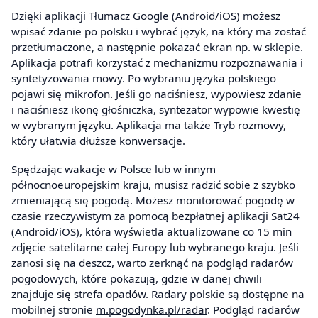
Dzięki aplikacji Tłumacz Google (Android/iOS) możesz
wpisać zdanie po polsku i wybrać język, na który ma zostać
przetłumaczone, a następnie pokazać ekran np. w sklepie.
Aplikacja potrafi korzystać z mechanizmu rozpoznawania i
syntetyzowania mowy. Po wybraniu języka polskiego
pojawi się mikrofon. Jeśli go naciśniesz, wypowiesz zdanie
i naciśniesz ikonę głośniczka, syntezator wypowie kwestię
w wybranym języku. Aplikacja ma także Tryb rozmowy,
który ułatwia dłuższe konwersacje.
Spędzając wakacje w Polsce lub w innym
północnoeuropejskim kraju, musisz radzić sobie z szybko
zmieniającą się pogodą. Możesz monitorować pogodę w
czasie rzeczywistym za pomocą bezpłatnej aplikacji Sat24
(Android/iOS), która wyświetla aktualizowane co 15 min
zdjęcie satelitarne całej Europy lub wybranego kraju. Jeśli
zanosi się na deszcz, warto zerknąć na podgląd radarów
pogodowych, które pokazują, gdzie w danej chwili
znajduje się strefa opadów. Radary polskie są dostępne na
mobilnej stronie
m.pogodynka.pl/radar
. Podgląd radarów