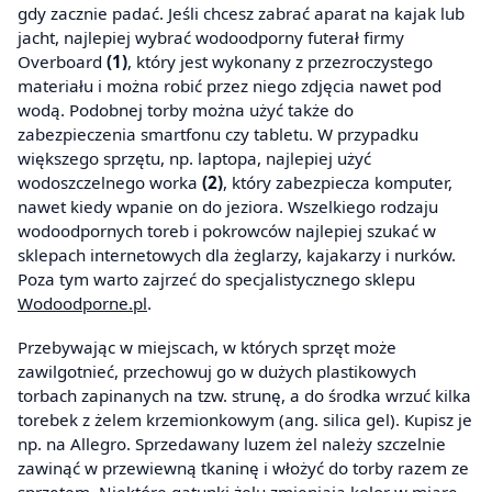
gdy zacznie padać. Jeśli chcesz zabrać aparat na kajak lub
jacht, najlepiej wybrać wodoodporny futerał firmy
Overboard
(1)
, który jest wykonany z przezroczystego
materiału i można robić przez niego zdjęcia nawet pod
wodą. Podobnej torby można użyć także do
zabezpieczenia smartfonu czy tabletu. W przypadku
większego sprzętu, np. laptopa, najlepiej użyć
wodoszczelnego worka
(2)
, który zabezpiecza komputer,
nawet kiedy wpanie on do jeziora. Wszelkiego rodzaju
wodoodpornych toreb i pokrowców najlepiej szukać w
sklepach internetowych dla żeglarzy, kajakarzy i nurków.
Poza tym warto zajrzeć do specjalistycznego sklepu
Wodoodporne.pl
.
Przebywając w miejscach, w których sprzęt może
zawilgotnieć, przechowuj go w dużych plastikowych
torbach zapinanych na tzw. strunę, a do środka wrzuć kilka
torebek z żelem krzemionkowym (ang. silica gel). Kupisz je
np. na Allegro. Sprzedawany luzem żel należy szczelnie
zawinąć w przewiewną tkaninę i włożyć do torby razem ze
sprzętem. Niektóre gatunki żelu zmieniają kolor w miarę