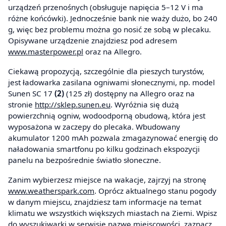
urządzeń przenośnych (obsługuje napięcia 5–12 V i ma
różne końcówki). Jednocześnie bank nie waży dużo, bo 240
g, więc bez problemu można go nosić ze sobą w plecaku.
Opisywane urządzenie znajdziesz pod adresem
www.masterpower.pl
oraz na Allegro.
Ciekawą propozycją, szczególnie dla pieszych turystów,
jest ładowarka zasilana ogniwami słonecznymi, np. model
Sunen SC 17
(2)
(125 zł) dostępny na Allegro oraz na
stronie
http://sklep.sunen.eu
. Wyróżnia się dużą
powierzchnią ogniw, wodoodporną obudową, która jest
wyposażona w zaczepy do plecaka. Wbudowany
akumulator 1200 mAh pozwala zmagazynować energię do
naładowania smartfonu po kilku godzinach ekspozycji
panelu na bezpośrednie światło słoneczne.
Zanim wybierzesz miejsce na wakacje, zajrzyj na stronę
www.weatherspark.com
. Oprócz aktualnego stanu pogody
w danym miejscu, znajdziesz tam informacje na temat
klimatu we wszystkich większych miastach na Ziemi. Wpisz
do wyszukiwarki w serwisie nazwę miejscowości, zaznacz