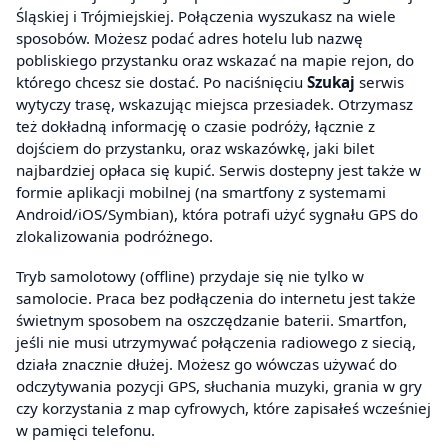
Śląskiej i Trójmiejskiej. Połączenia wyszukasz na wiele
sposobów. Możesz podać adres hotelu lub nazwę
pobliskiego przystanku oraz wskazać na mapie rejon, do
którego chcesz sie dostać. Po naciśnięciu
Szukaj
serwis
wytyczy trasę, wskazując miejsca przesiadek. Otrzymasz
też dokładną informację o czasie podróży, łącznie z
dojściem do przystanku, oraz wskazówkę, jaki bilet
najbardziej opłaca się kupić. Serwis dostepny jest także w
formie aplikacji mobilnej (na smartfony z systemami
Android/iOS/Symbian), która potrafi użyć sygnału GPS do
zlokalizowania podróżnego.
Tryb samolotowy (offline) przydaje się nie tylko w
samolocie. Praca bez podłączenia do internetu jest także
świetnym sposobem na oszczędzanie baterii. Smartfon,
jeśli nie musi utrzymywać połączenia radiowego z siecią,
działa znacznie dłużej. Możesz go wówczas używać do
odczytywania pozycji GPS, słuchania muzyki, grania w gry
czy korzystania z map cyfrowych, które zapisałeś wcześniej
w pamięci telefonu.