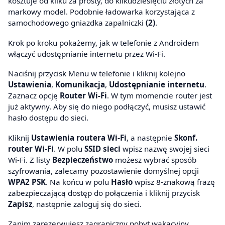
kosztuje od kilku za prosty, do kilkudziesięciu złotych za
markowy model. Podobnie ładowarka korzystająca z
samochodowego gniazdka zapalniczki
(2)
.
Krok po kroku pokażemy, jak w telefonie z Androidem
włączyć udostępnianie internetu przez Wi-Fi.
Naciśnij przycisk Menu w telefonie i kliknij kolejno
Ustawienia
,
Komunikacja
,
Udostępnianie internetu
.
Zaznacz opcję
Router Wi-Fi
. W tym momencie router jest
już aktywny. Aby się do niego podłączyć, musisz ustawić
hasło dostępu do sieci.
Kliknij
Ustawienia routera Wi-Fi
, a następnie
Skonf.
router Wi-Fi
. W polu
SSID sieci
wpisz nazwę swojej sieci
Wi-Fi. Z listy
Bezpieczeństwo
możesz wybrać sposób
szyfrowania, zalecamy pozostawienie domyślnej opcji
WPA2 PSK
. Na końcu w polu
Hasło
wpisz 8-znakową frazę
zabezpieczającą dostęp do połączenia i kliknij przycisk
Zapisz
, następnie zaloguj się do sieci.
Zanim zarezerwujesz zagraniczny pobyt wakacyjny,