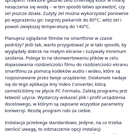
nasączania się wodą – w ten sposób łatwo sprawdzić, czy
żel jeszcze działa. Zużyty żel można wykorzystać ponownie
po wyprażeniu go: nagrzej piekarnik do 80°C, włóż żel i
powoli zwiększaj temperaturę do 140°C.
Planujesz oglądanie filmów na smartfonie w czasie
podróży? Jeśli tak, warto przygotować je w taki sposób, by
wyglądały dobrze na małym ekranie i zużywały minimum
zasilania. Polega to na skonwertowaniu plików w celu
dopasowania rozdzielczości filmu do rozdzielczości ekranu
smartfonu za pomocą kodeków audio i wideo, które są
rozpoznawane przez twoje urządzenie. Doskonale nadaje
się do tego aplikacja Any Video Converter, którą
zamieściliśmy na płycie PC Formatu. Zaletą programu jest
łatwość użycia. Wystarczy wskazać plik i profil urządzenia
docelowego, w którym są zapisane wszystkie parametry
konwersji. Resztę program robi za ciebie.
Instalacja przebiega standardowo. Jedyne, na co trzeba
zwrócić uwagę, to odznaczenie opcji instalacji