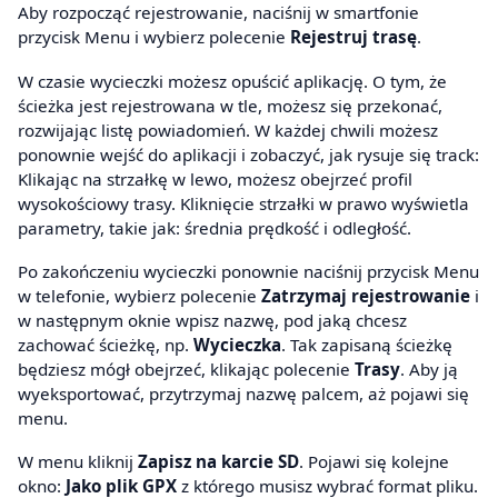
Aby rozpocząć rejestrowanie, naciśnij w smartfonie
przycisk Menu i wybierz polecenie
Rejestruj trasę
.
W czasie wycieczki możesz opuścić aplikację. O tym, że
ścieżka jest rejestrowana w tle, możesz się przekonać,
rozwijając listę powiadomień. W każdej chwili możesz
ponownie wejść do aplikacji i zobaczyć, jak rysuje się track:
Klikając na strzałkę w lewo, możesz obejrzeć profil
wysokościowy trasy. Kliknięcie strzałki w prawo wyświetla
parametry, takie jak: średnia prędkość i odległość.
Po zakończeniu wycieczki ponownie naciśnij przycisk Menu
w telefonie, wybierz polecenie
Zatrzymaj rejestrowanie
i
w następnym oknie wpisz nazwę, pod jaką chcesz
zachować ścieżkę, np.
Wycieczka
. Tak zapisaną ścieżkę
będziesz mógł obejrzeć, klikając polecenie
Trasy
. Aby ją
wyeksportować, przytrzymaj nazwę palcem, aż pojawi się
menu.
W menu kliknij
Zapisz na karcie SD
. Pojawi się kolejne
okno:
Jako plik GPX
z którego musisz wybrać format pliku.