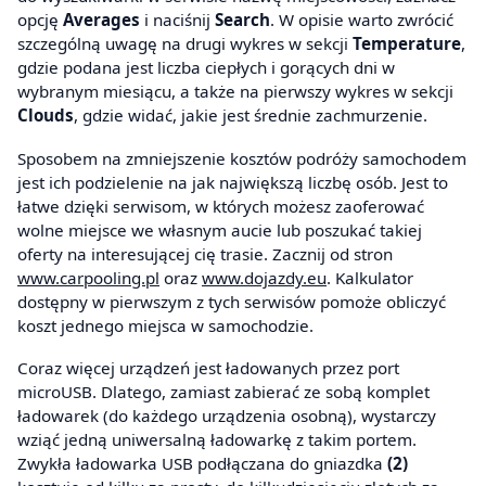
opcję
Averages
i naciśnij
Search
. W opisie warto zwrócić
szczególną uwagę na drugi wykres w sekcji
Temperature
,
gdzie podana jest liczba ciepłych i gorących dni w
wybranym miesiącu, a także na pierwszy wykres w sekcji
Clouds
, gdzie widać, jakie jest średnie zachmurzenie.
Sposobem na zmniejszenie kosztów podróży samochodem
jest ich podzielenie na jak największą liczbę osób. Jest to
łatwe dzięki serwisom, w których możesz zaoferować
wolne miejsce we własnym aucie lub poszukać takiej
oferty na interesującej cię trasie. Zacznij od stron
www.carpooling.pl
oraz
www.dojazdy.eu
. Kalkulator
dostępny w pierwszym z tych serwisów pomoże obliczyć
koszt jednego miejsca w samochodzie.
Coraz więcej urządzeń jest ładowanych przez port
microUSB. Dlatego, zamiast zabierać ze sobą komplet
ładowarek (do każdego urządzenia osobną), wystarczy
wziąć jedną uniwersalną ładowarkę z takim portem.
Zwykła ładowarka USB podłączana do gniazdka
(2)