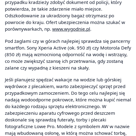
przypadku kradzieży zdobyć dokument od policji, który
potwierdza, że takie zdarzenie miało miejsce.
Odszkodowanie za ukradziony bagaż otrzymasz po
powrocie do kraju. Ofert ubezpieczenia można szukać w
porównywarkach, np.
www.wygodnie.pl
.
Pod żaglami czy w górach najlepiej sprawdza się pancerny
smartfon. Sony Xperia Active (ok. 950 zł) czy Motorola Defy
(850 zł) mają wzmocnioną odporność na wodę i wstrząsy,
co może zwiększyć szansę ich przetrwania, gdy zostaną
zalane czy wypadną z kieszeni na skały.
Jeśli planujesz spędzać wakacje na wodzie lub górskiej
wędrówce z plecakiem, warto zabezpieczyć sprzęt przed
przypadkowym zamoczeniem. Do tego celu najlepiej się
nadają wodoodporne pokrowce, które można kupić niemal
do każdego rodzaju sprzętu elektronicznego. W
zabezpieczeniu aparatu cyfrowego przed deszczem
doskonale się sprawdzą futerały, torby i plecaki
fotograficzne Lowe Pro. Modele z symbolem AW w nazwie
mają wbudowaną osłonę, w którą można schować torbę,