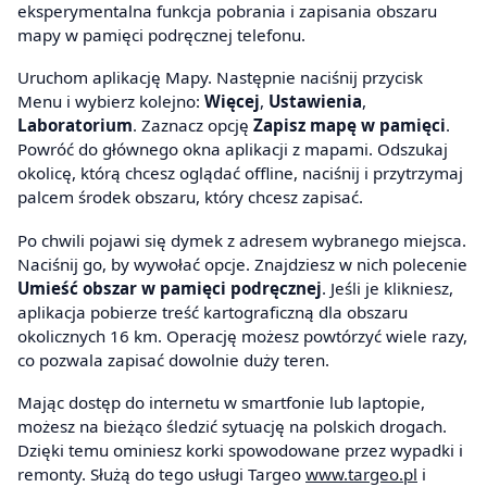
eksperymentalna funkcja pobrania i zapisania obszaru
mapy w pamięci podręcznej telefonu.
Uruchom aplikację Mapy. Następnie naciśnij przycisk
Menu i wybierz kolejno:
Więcej
,
Ustawienia
,
Laboratorium
. Zaznacz opcję
Zapisz mapę w pamięci
.
Powróć do głównego okna aplikacji z mapami. Odszukaj
okolicę, którą chcesz oglądać offline, naciśnij i przytrzymaj
palcem środek obszaru, który chcesz zapisać.
Po chwili pojawi się dymek z adresem wybranego miejsca.
Naciśnij go, by wywołać opcje. Znajdziesz w nich polecenie
Umieść obszar w pamięci podręcznej
. Jeśli je klikniesz,
aplikacja pobierze treść kartograficzną dla obszaru
okolicznych 16 km. Operację możesz powtórzyć wiele razy,
co pozwala zapisać dowolnie duży teren.
Mając dostęp do internetu w smartfonie lub laptopie,
możesz na bieżąco śledzić sytuację na polskich drogach.
Dzięki temu ominiesz korki spowodowane przez wypadki i
remonty. Służą do tego usługi Targeo
www.targeo.pl
i