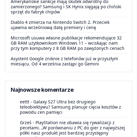
Amerykańskie sankcje mają skutek odwrotny do
zamierzonego? Samsung i SK Hynix sięgają po chiński
sprzęt do fabryk chipów
Diablo 4 zmierza na Nintendo Switch 2. Przeciek
ujawnia wrześniową datę premiery i cenę
Microsoft usuwa własne publikacje rekomendujące 32
GB RAM użytkownikom Windows 11 – wciskając nam
przy tym komputery z 8 GB RAM po zawyżonych cenach
Asystent Google zniknie z telefonów już w przyszłym
miesiącu. Od 4 września zastąpi go Gemini
Najnowsze komentarze
eettt
-
Galaxy S27 Ultra bez drugiego
teleobiektywu? Samsung planuje cięcia kosztów z
powodu cen pamięci
Grześ
-
PlayStation nie obawia się rywalizacji z
pecetami. „W porównaniu z PC do gier z najwyższej
półki nasz produkt jest bardziej przystępny