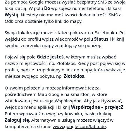
Za pomocą Google możesz wysłać bezpłatny SMS ze swoją
lokalizacją. W polu
Do
wpisujesz numer telefonu i klikasz
Wyślij
. Niestety nie ma możliwości dodania treści SMS-a.
Odbiorca dostanie tylko link do mapy.
Swoją lokalizację możesz także pokazać na Facebooku. Po
wejściu do profilu wpisz wiadomość w polu
Status
i kliknij
symbol znacznika mapy znajdujący się poniżej.
Pojawi się pole
Gdzie jesteś
, w którym musisz wpisać
nazwę miejscowości, np. Złotokłos. Kiedy post pojawi się w
profilu, będzie uzupełniony o link do mapy, która wskazuje
miejsce twojego pobytu, np.
Złotokłos
.
O swoim położeniu możesz informować też za
pośrednictwem Map Google na smartfon, w które
wbudowana jest usługa Współrzędne. Aby ją aktywować,
wejdź do menu aplikacji i kliknij
Współrzędne – przyłącZ
.
Potem wprowadź nazwę użytkownika, hasło i kliknij
Zaloguj się
. Alternatywnie usługę możesz włączyć w
komputerze na stronie
www.google.com/latitude
.