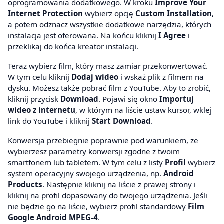
oprogramowania dodatkowego. W kroku
Improve Your
Internet Protection
wybierz opcję
Custom Installation
,
a potem odznacz wszystkie dodatkowe narzędzia, których
instalacja jest oferowana. Na końcu kliknij
I Agree
i
przeklikaj do końca kreator instalacji.
Teraz wybierz film, który masz zamiar przekonwertować.
W tym celu kliknij
Dodaj wideo
i wskaż plik z filmem na
dysku. Możesz także pobrać film z YouTube. Aby to zrobić,
kliknij przycisk
Download
. Pojawi się okno
Importuj
wideo z internetu
, w którym na liście ustaw kursor, wklej
link do YouTube i kliknij
Start Download
.
Konwersja przebiegnie poprawnie pod warunkiem, że
wybierzesz parametry konwersji zgodne z twoim
smartfonem lub tabletem. W tym celu z listy
Profil
wybierz
system operacyjny swojego urządzenia, np.
Android
Products
. Następnie kliknij na liście z prawej strony i
kliknij na profil dopasowany do twojego urządzenia. Jeśli
nie będzie go na liście, wybierz profil standardowy
Film
Google Android MPEG-4
.