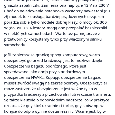
gniazda zapalniczki. Zamienia ona napięcie 12 V na 230 V.
Choć do naładowania notebooka wystarczy nawet tani (60
zł) model, to z obsługą bardziej prądożernych urządzeń
poradzą sobie tylko modele dobrej klasy, o mocy ok. 300
W (do 350 zł). Niestety, mogą one przepalać bezpieczniki
w niektórych samochodach. Warto też pamiętać, że z
przetwornicy korzystamy tylko przy włączonym silniku
samochodu.
Jeśli zabierasz za granicę sprzęt komputerowy, warto
ubezpieczyć go przed kradzieżą. Jest to możliwe dzięki
ubezpieczeniu bagażu podróżnego, które jest
sprzedawane jako opcja przy standardowym
ubezpieczeniu NW/KL. Kupując ubezpieczenie bagażu,
musisz zwrócić uwagę na zakres ochrony. Ubezpieczyciel
może zastrzec, że ubezpieczenie jest ważne tylko w
przypadku kradzieży z przechowalni lub w czasie transferu.
Są także klauzule o odpowiednim nadzorze, co w praktyce
oznacza, że gdy ktoś ukradnie ci torbę, gdy stoisz np. w
kolejce do odprawy, nie dostaniesz nic. Ważne jest, by w