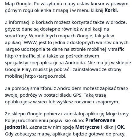
Map Google. Po wczytaniu mapy ustaw kursor w prawym
górnym rogu okienka z mapą i w menu kliknij
Korki
.
Z informacji o korkach możesz korzystać także w drodze,
gdyż te dane są dostępne również w aplikacji na
smartfony. W mobilnych mapach Google, tak jak w
aplikacji WWW, jest to jedna z dostępnych warstw danych.
Targeo udostępnia te dane na stronie mobilnej Mtraffic
http://mtraffic.pl
, a także za pośrednictwem
specjalistycznej aplikacji na Androida. Nie ma jej w sklepie
Google Play, musisz ją pobrać i zainstalować ze strony
mobilnej
http://targeo.mobi
.
Za pomocą smartfonu z Androidem możesz zapisać trasę
swojej podróży w postaci śladu GPS. Taką trasę
opublikujesz w sieci lub wyślesz rodzinie i znajomym.
Ze sklepu Google pobierz i zainstaluj aplikację Moje trasy.
Po jej uruchomieniu pojawi się okno:
Preferowane
jednostki
. Zaznacz w nim opcję
Metryczne
i kliknij
OK
.
Gdy zobaczysz mapę, aplikacja będzie gotowa do pracy.