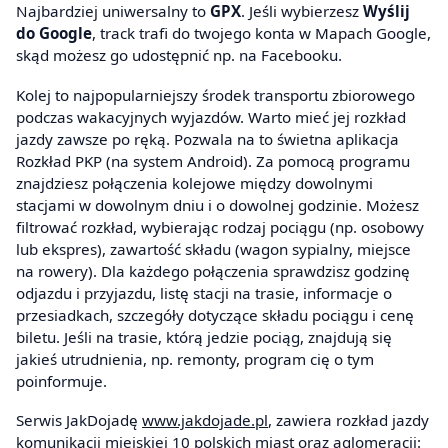
Najbardziej uniwersalny to
GPX
. Jeśli wybierzesz
Wyślij
do Google
, track trafi do twojego konta w Mapach Google,
skąd możesz go udostępnić np. na Facebooku.
Kolej to najpopularniejszy środek transportu zbiorowego
podczas wakacyjnych wyjazdów. Warto mieć jej rozkład
jazdy zawsze po ręką. Pozwala na to świetna aplikacja
Rozkład PKP (na system Android). Za pomocą programu
znajdziesz połączenia kolejowe między dowolnymi
stacjami w dowolnym dniu i o dowolnej godzinie. Możesz
filtrować rozkład, wybierając rodzaj pociągu (np. osobowy
lub ekspres), zawartość składu (wagon sypialny, miejsce
na rowery). Dla każdego połączenia sprawdzisz godzinę
odjazdu i przyjazdu, listę stacji na trasie, informacje o
przesiadkach, szczegóły dotyczące składu pociągu i cenę
biletu. Jeśli na trasie, którą jedzie pociąg, znajdują się
jakieś utrudnienia, np. remonty, program cię o tym
poinformuje.
Serwis JakDojadę
www.jakdojade.pl
, zawiera rozkład jazdy
komunikacji miejskiej 10 polskich miast oraz aglomeracji: