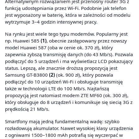
Alternatywnym rozwiązaniem jest przenośny router 3G z
funkcją udostępniania przez Wi-Fi. Podobnie jak telefon
jest wyposażony w baterię, która w zależności od modelu
wytrzymuje 3–4 godzin intensywnej pracy.
Na rynku jest wiele tego typu modemów. Popularny jest
np. Huawei 585
(1)
, obecnie zastępowany przez nowszy
model Huawei 587 (oba w cenie ok. 370 zł), który
zapewnia zybszą transmisję danych (do 43 Mb/s). Pozwala
podłączyć do 5 urządzeń i ma wyświetlacz LCD pokazujący
status. Lepszą, ale znacznie droższą propozycją jest
Samsung GT-B3800
(2)
(ok. 900 zł), który pozwala
podłączyć do 10 urządzeń Wi-Fi i obsługuje transmisję
także w technologii LTE do 100 Mb/s. Najtańszą
propozycją jest natomiast modem ZTE MF60 (ok. 300 zł),
który obsługuje do 8 urządzeń i komunikuje się siecią 3G z
prędkością 21 Mb/s.
Smartfony mają jedną fundamentalną wadę: szybko
rozładowują akumulator. Nawet wysokiej klasy urządzenia
z ogniwami 1500–1800 mAh potrafią się wyczerpać w