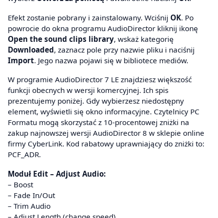
Efekt zostanie pobrany i zainstalowany. Wciśnij
OK
. Po
powrocie do okna programu AudioDirector kliknij ikonę
Open the sound clips library
, wskaż kategorię
Downloaded
, zaznacz pole przy nazwie pliku i naciśnij
Import
. Jego nazwa pojawi się w bibliotece mediów.
W programie AudioDirector 7 LE znajdziesz większość
funkcji obecnych w wersji komercyjnej. Ich spis
prezentujemy poniżej. Gdy wybierzesz niedostępny
element, wyświetli się okno informacyjne. Czytelnicy PC
Formatu mogą skorzystać z 10-procentowej zniżki na
zakup najnowszej wersji AudioDirector 8 w sklepie online
firmy CyberLink. Kod rabatowy uprawniający do zniżki to:
PCF_ADR.
Moduł Edit – Adjust Audio:
– Boost
– Fade In/Out
– Trim Audio
– Adjust Length (change speed)