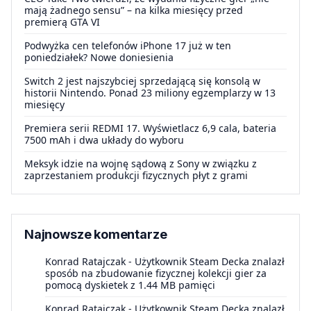
mają żadnego sensu” – na kilka miesięcy przed
premierą GTA VI
Podwyżka cen telefonów iPhone 17 już w ten
poniedziałek? Nowe doniesienia
Switch 2 jest najszybciej sprzedającą się konsolą w
historii Nintendo. Ponad 23 miliony egzemplarzy w 13
miesięcy
Premiera serii REDMI 17. Wyświetlacz 6,9 cala, bateria
7500 mAh i dwa układy do wyboru
Meksyk idzie na wojnę sądową z Sony w związku z
zaprzestaniem produkcji fizycznych płyt z grami
Najnowsze komentarze
Konrad Ratajczak
-
Użytkownik Steam Decka znalazł
sposób na zbudowanie fizycznej kolekcji gier za
pomocą dyskietek z 1.44 MB pamięci
Konrad Ratajczak
-
Użytkownik Steam Decka znalazł