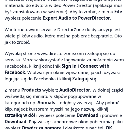
materiału do edytora wideo PowerDirector (aplikacja musi
być zainstalowana w systemie). Aby to zrobić, z menu
File
wybierz polecenie
Export Audio to PowerDirector
.
W internetowym serwisie DirectorZone do dyspozycji jest
wiele plików audio, które można pobierać bezpłatnie. Oto
jak to zrobić.
Wywołaj stronę www.directorzone.com i zaloguj się do
serwisu. Możesz skorzystać z logowania za pośrednictwem
Facebooka, kliknij odnośnik
Sign in
i
Connect with
Facebook
. W otwartym oknie wpisz dane, jakich używasz
logując się do Facebooka i kliknij
Zaloguj się
.
Z menu
Products
wybierz
AudioDirector
. W dolnej części
wyświetlą się miniatury klipów pogrupowane w
kategoriach np.
Animals
– odgłosy zwierząt. Aby pobrać
klip, najedź kursorem myszki na jego nazwę, kliknij
strzałkę w dół
i wybierz polecenie
Download
i ponownie
Download
. Pojawi się standardowe okno pobierania pliku,
wybierz
Otwórz za pomocą
i dwukrotnie naciśnij
OK
.