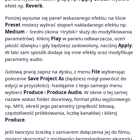
efekt np.
Reverb
.
Poniżej wysunie się panel wskazanego efektu; na liście
Preset
możesz wybrać stopień nakładanego efektu np.
Medium
– średni (ikona <trybik> służy do modyfikowania
parametrów). Kliknij
Play
w panelu odtwarzacza, oceń
jakość dźwięku i gdy będziesz zadowolony, naciśnij
Apply
.
W taki sam sposób dodaje się inne efekty oraz modyfikuje
parametry audio.
Gotową pracę zapisz na dysku, z menu
File
wybierając
polecenie
Save Project As
(będziesz mógł powrócić do
edycji w przyszłości). Następnie z tego samego menu
wybierz
Produce
i
Produce Audio
. W oknie o tej samej
nazwie wskaż folder docelowy, format pliku wyjściowego
np. MP3, określ jego parametry (prędkość bitową,
częstotliwość próbkowania, liczbę kanałów) i kliknij
Produce
.
Jeśli tworzysz ścieżkę z zamiarem dołączenia jej do filmu,
możesz skorzystać z możliwości bezpośredniego eksportu