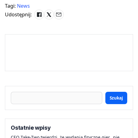
Tagi:
News
Udostępnij:
Szukaj
Ostatnie wpisy
CEO Take-Two twierdzi, że wydania fizyczne gier „nie