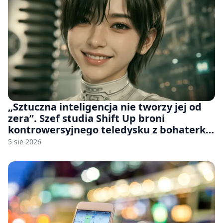
„Sztuczna inteligencja nie tworzy jej od
zera”. Szef studia Shift Up broni
kontrowersyjnego teledysku z bohaterką
Stellar Blade: Blood Rain
5 sie 2026