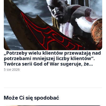
„Potrzeby wielu klientów przeważają nad
potrzebami mniejszej liczby klientów”.
Twórca serii God of War sugeruje, że
rozumie, dlaczego Sony rezygnuje z gier
5 sie 2026
na płytach
Może Ci się spodobać