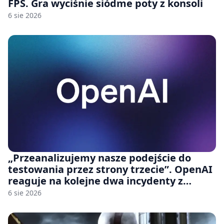
FPS. Gra wyciśnie siódme poty z konsoli
6 sie 2026
„Przeanalizujemy nasze podejście do
testowania przez strony trzecie”. OpenAI
reaguje na kolejne dwa incydenty z
udziałem autorskich modeli
6 sie 2026