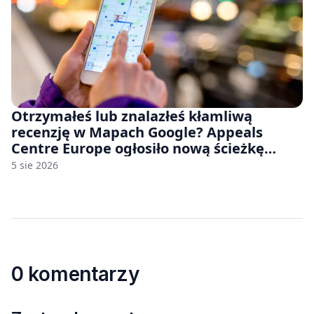
Otrzymałeś lub znalazłeś kłamliwą
recenzję w Mapach Google? Appeals
Centre Europe ogłosiło nową ścieżkę
odwoławczą dla firm i konsumentów
5 sie 2026
0 komentarzy