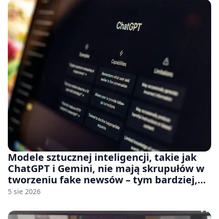
Modele sztucznej inteligencji, takie jak
ChatGPT i Gemini, nie mają skrupułów w
tworzeniu fake newsów – tym bardziej,
jeśli rozmawiasz z nimi po polsku
5 sie 2026