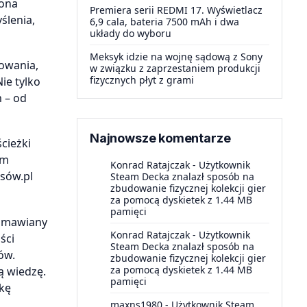
rona
Premiera serii REDMI 17. Wyświetlacz
ślenia,
6,9 cala, bateria 7500 mAh i dwa
układy do wyboru
Meksyk idzie na wojnę sądową z Sony
mowania,
w związku z zaprzestaniem produkcji
fizycznych płyt z grami
ie tylko
m – od
Najnowsze komentarze
cieżki
em
Konrad Ratajczak
-
Użytkownik
rsów.pl
Steam Decka znalazł sposób na
zbudowanie fizycznej kolekcji gier
za pomocą dyskietek z 1.44 MB
pamięci
 omawiany
Konrad Ratajczak
-
Użytkownik
ści
Steam Decka znalazł sposób na
ów.
zbudowanie fizycznej kolekcji gier
za pomocą dyskietek z 1.44 MB
ą wiedzę.
pamięci
żkę
maxns1980
-
Użytkownik Steam