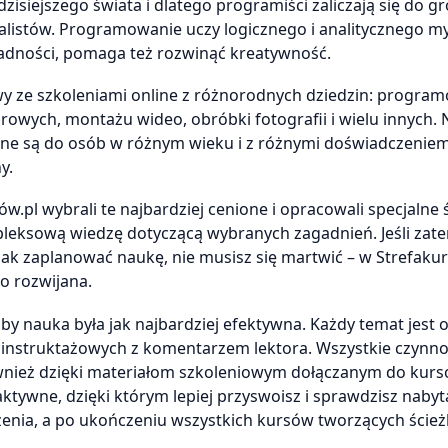
isiejszego świata i dlatego programiści zaliczają się do g
jalistów. Programowanie uczy logicznego i analitycznego my
adności, pomaga też rozwinąć kreatywność.
owy ze szkoleniami online z różnorodnych dziedzin: progra
owych, montażu wideo, obróbki fotografii i wielu innych. N
owane są do osób w różnym wieku i z różnymi doświadczenie
y.
w.pl wybrali te najbardziej cenione i opracowali specjalne ś
mpleksową wiedzę dotyczącą wybranych zagadnień. Jeśli zat
, jak zaplanować naukę, nie musisz się martwić – w Strefaku
co rozwijana.
aby nauka była jak najbardziej efektywna. Każdy temat jest
 instruktażowych z komentarzem lektora. Wszystkie czynno
nież dzięki materiałom szkoleniowym dołączanym do kurs
aktywne, dzięki którym lepiej przyswoisz i sprawdzisz nabyt
zenia, a po ukończeniu wszystkich kursów tworzących ście