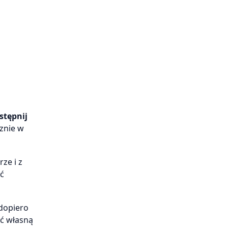
stępnij
cznie w
ze i z
ć
 dopiero
yć własną