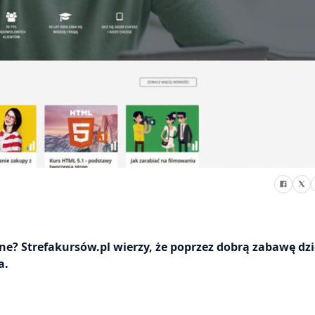
żne? Strefakursów.pl wierzy, że poprzez dobrą zabawę dz
a.