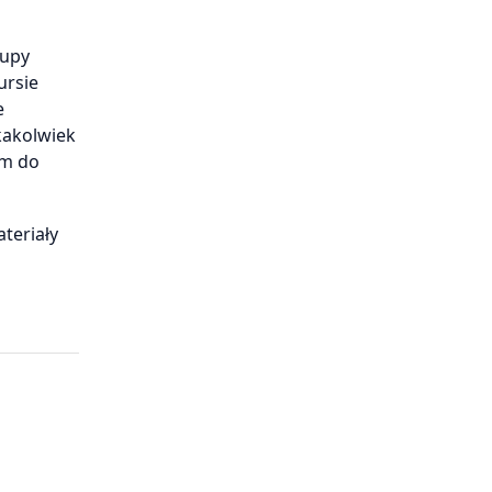
rupy
ursie
e
kakolwiek
em do
teriały