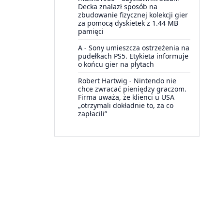
Decka znalazł sposób na
zbudowanie fizycznej kolekcji gier
za pomocą dyskietek z 1.44 MB
pamięci
A
-
Sony umieszcza ostrzeżenia na
pudełkach PS5. Etykieta informuje
o końcu gier na płytach
Robert Hartwig
-
Nintendo nie
chce zwracać pieniędzy graczom.
Firma uważa, że klienci u USA
„otrzymali dokładnie to, za co
zapłacili”