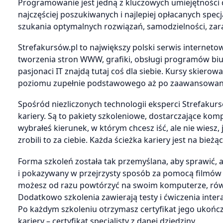
Programowanie jest jedną z kluczowych umiejętności dz
najczęściej poszukiwanych i najlepiej opłacanych spec
szukania optymalnych rozwiązań, samodzielności, zar
Strefakursów.pl to największy polski serwis internet
tworzenia stron WWW, grafiki, obsługi programów biur
pasjonaci IT znajdą tutaj coś dla siebie. Kursy skier
poziomu zupełnie podstawowego aż po zaawansowan
Spośród niezliczonych technologii eksperci Strefakursó
kariery. Są to pakiety szkoleniowe, dostarczające ko
wybrałeś kierunek, w którym chcesz iść, ale nie wiesz
zrobili to za ciebie. Każda ścieżka kariery jest na bieżą
Forma szkoleń została tak przemyślana, aby sprawić, 
i pokazywany w przejrzysty sposób za pomocą filmów
możesz od razu powtórzyć na swoim komputerze, rów
Dodatkowo szkolenia zawierają testy i ćwiczenia inter
Po każdym szkoleniu otrzymasz certyfikat jego ukońc
kariery – certyfikat specjalisty z danej dziedziny.