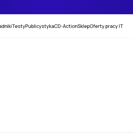
adniki
Testy
Publicystyka
CD-Action
Sklep
Oferty pracy IT