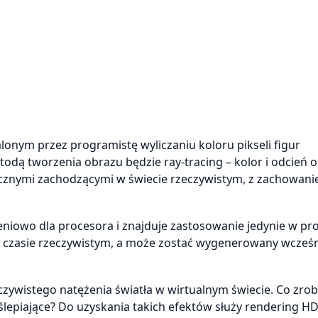
onym przez programistę wyliczaniu koloru pikseli figur
odą tworzenia obrazu będzie ray-tracing – kolor i odcień 
ycznymi zachodzącymi w świecie rzeczywistym, z zachowan
czeniowo dla procesora i znajduje zastosowanie jedynie w p
w czasie rzeczywistym, a może zostać wygenerowany wcześn
ywistego natężenia światła w wirtualnym świecie. Co zrobi
ślepiające? Do uzyskania takich efektów służy rendering HD