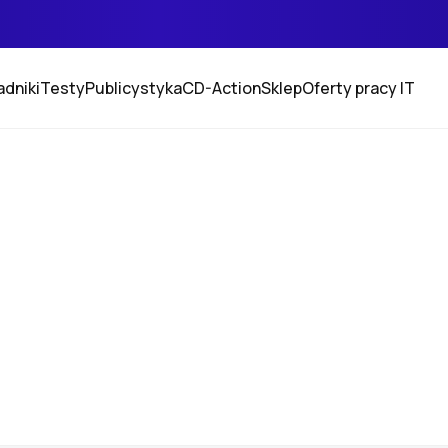
adniki
Testy
Publicystyka
CD-Action
Sklep
Oferty pracy IT