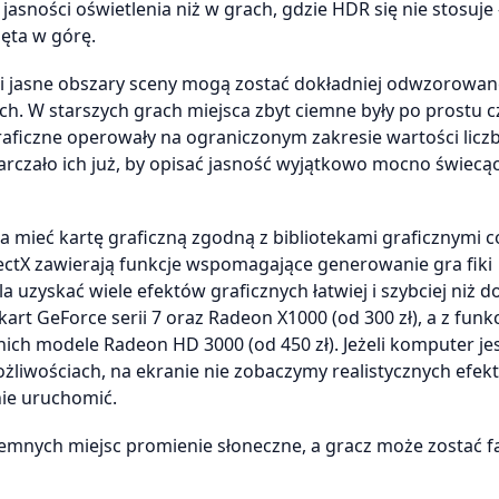
asności oświetlenia niż w grach, gdzie HDR się nie stosuje 
ęta w górę.
k i jasne obszary sceny mogą zostać dokładniej odwzorowan
. W starszych grach miejsca zbyt ciemne były po prostu c
y graficzne operowały na ograniczonym zakresie wartości lic
arczało ich już, by opisać jasność wyjątkowo mocno świecą
a mieć kartę graficzną zgodną z bibliotekami graficznymi c
 DirectX zawierają funkcje wspomagające generowanie gra fiki
 uzyskać wiele efektów graficznych łatwiej i szybciej niż d
rt GeForce serii 7 oraz Radeon X1000 (od 300 zł), a z funkc
a nich modele Radeon HD 3000 (od 450 zł). Jeżeli komputer je
żliwościach, na ekranie nie zobaczymy realistycznych efek
nie uruchomić.
mnych miejsc promienie słoneczne, a gracz może zostać f