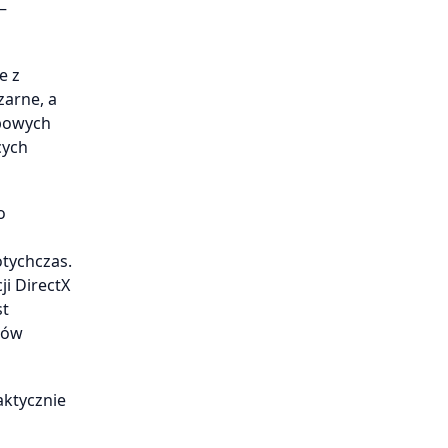
–
e z
zarne, a
zbowych
cych
o
otychczas.
ji DirectX
st
tów
aktycznie