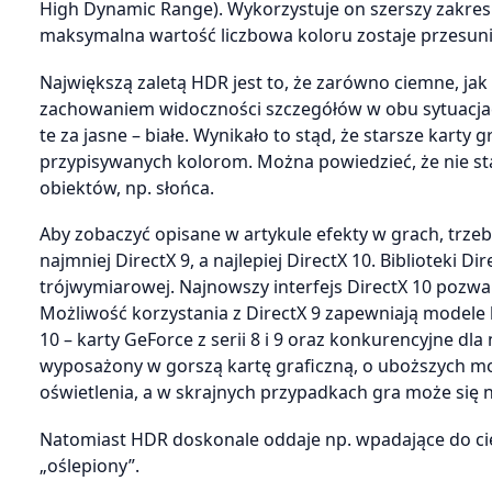
High Dynamic Range). Wykorzystuje on szerszy zakres j
maksymalna wartość liczbowa koloru zostaje przesuni
Największą zaletą HDR jest to, że zarówno ciemne, ja
zachowaniem widoczności szczegółów w obu sytuacjach
te za jasne – białe. Wynikało to stąd, że starsze kart
przypisywanych kolorom. Można powiedzieć, że nie st
obiektów, np. słońca.
Aby zobaczyć opisane w artykule efekty w grach, trzeb
najmniej DirectX 9, a najlepiej DirectX 10. Biblioteki
trójwymiarowej. Najnowszy interfejs DirectX 10 pozwala
Możliwość korzystania z DirectX 9 zapewniają modele ka
10 – karty GeForce z serii 8 i 9 oraz konkurencyjne dl
wyposażony w gorszą kartę graficzną, o uboższych mo
oświetlenia, a w skrajnych przypadkach gra może się 
Natomiast HDR doskonale oddaje np. wpadające do cie
„oślepiony”.