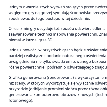
Jednym z ważniejszych wyzwań stojących przed twórcam
względem gry najgorzej symulują środowisko rzeczywi
spodziewać dużego postępu w tej dziedzinie.
O realizmie gry decyduje też sposób odzwierciedlenia 
zaawansowane techniki mapowania powierzchni. Znane 
niemal w każdej grze 3D.
Jedną z nowości w przyszłych grach będzie oświetlenie g
bardziej realistyczne oddanie naturalnego oświetleni
uwzględnieniu nie tylko światła emitowanego bezpośred
różne powierzchnie i pośrednio oświetlającego znajdu
Grafika generowana (renderowana) z wykorzystaniem a
niż sceny, w których wykorzystuje się wyłącznie oświe
przyrodzie (odbijanie promieni słońca przez różne o
generowania komputerowo obrazów kinowych (techniki
fotonowego).