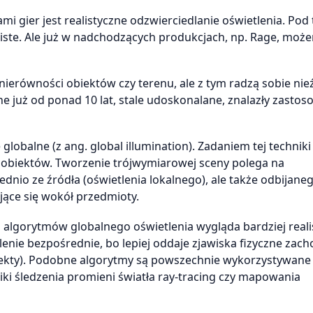
i gier jest realistyczne odzwierciedlanie oświetlenia. Pod
ste. Ale już w nadchodzących produkcjach, np. Rage, może
nierówności obiektów czy terenu, ale z tym radzą sobie nie
już od ponad 10 lat, stale udoskonalane, znalazły zastos
lobalne (z ang. global illumination). Zadaniem tej techniki 
a obiektów. Tworzenie trójwymiarowej sceny polega na
nio ze źródła (oświetlenia lokalnego), ale także odbijane
jące się wokół przedmioty.
lgorytmów globalnego oświetlenia wygląda bardziej reali
tlenie bezpośrednie, bo lepiej oddaje zjawiska fizyczne zac
biekty). Podobne algorytmy są powszechnie wykorzystywane
 śledzenia promieni światła ray-tracing czy mapowania