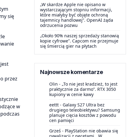
„W skardze Apple nie opisano w
 tym
wystarczającym stopniu informacji,
które miałyby być objęte ochroną
my się
tajemnicy handlowej”. OpenAI żąda
odrzucenia pozwu
„Około 90% naszej sprzedaży stanowią
źle
kopie cyfrowe”. Capcom nie przejmuje
owanie
się śmiercią gier na płytach
jest
Najnowsze komentarze
go przez
Olin
-
„To nie jest kradzież, to jest
praktycznie za darmo”. RTX 3050
kupiony w cenie kawy
stycznie
eettt
-
Galaxy S27 Ultra bez
hodzące w
drugiego teleobiektywu? Samsung
 podczas
planuje cięcia kosztów z powodu
cen pamięci
Grześ
-
PlayStation nie obawia się
rywalizacji z pecetami. „W