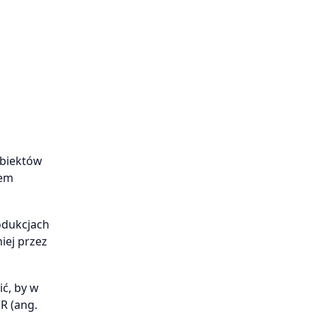
obiektów
iem
rodukcjach
iej przez
ć, by w
R (ang.