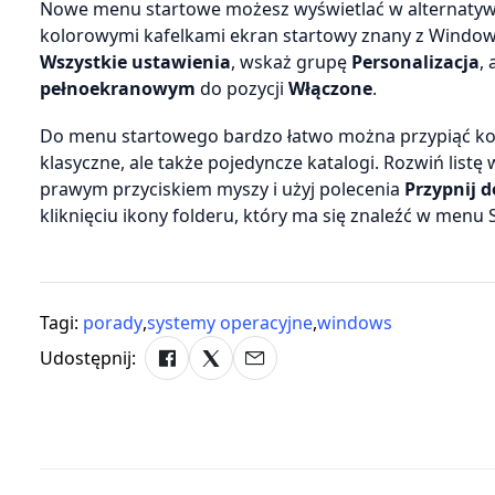
Nowe menu startowe możesz wyświetlać w alternaty
kolorowymi kafelkami ekran startowy znany z Windows 8
Wszystkie ustawienia
, wskaż grupę
Personalizacja
,
pełnoekranowym
do pozycji
Włączone
.
Do menu startowego bardzo łatwo można przypiąć kol
klasyczne, ale także pojedyncze katalogi. Rozwiń list
prawym przyciskiem myszy i użyj polecenia
Przypnij 
kliknięciu ikony folderu, który ma się znaleźć w menu S
Tagi:
porady
,
systemy operacyjne
,
windows
Udostępnij: