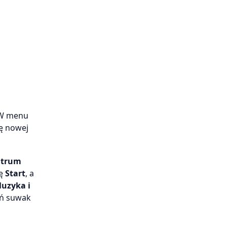
 W menu
kę nowej
ntrum
ję
Start
, a
uzyka i
uń suwak