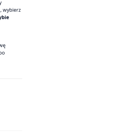
y
, wybierz
ybie
zwę
po