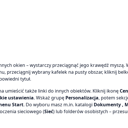
nnych okien – wystarczy przeciągnąć jego krawędź myszą.
 przeciągnij wybrany kafelek na pusty obszar, kliknij bel
powiedni tytuł.
ieścić także linki do innych obiektów. Kliknij ikonę
Ce
kie ustawienia
. Wskaż grupę
Personalizacja
, potem sekc
menu Start
. Do wyboru masz m.in. katalogi
Dokumenty , M
toczenia sieciowego (
Sieć
) lub folderów osobistych – przes