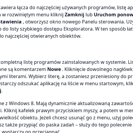
zawiera łącza do najczęściej używanych programów, listę apli
m w rozwiniętym menu kliknij
Zamknij
lub
Uruchom ponow
stawienia
, otworzysz okno nowego Panelu sterowania. Użyj
p do listy szybkiego dostępu Eksploratora. W ten sposób ła
do najczęściej otwieranych obiektów.
kompletną listę programów zainstalowanych w systemie. Li
czone są komentarzem
Nowe
. Kliknięcie dowolnego nagłówk
i literami. Wybierz literę, a zostaniesz przeniesiony do pr
starczy odszukać aplikację na liście w menu startowym, klik
j
.
ane z Windows 8. Mają dynamicznie aktualizowaną zawarto
i. Kliknij kafelek prawym przyciskiem myszy, a potem w me
 wielkość obiektu. Jeżeli chcesz usunąć go z menu, użyj pole
z także przypiąć do paska zadań – służy do tego polecenie
y, wystarczy go przeciągnąć.