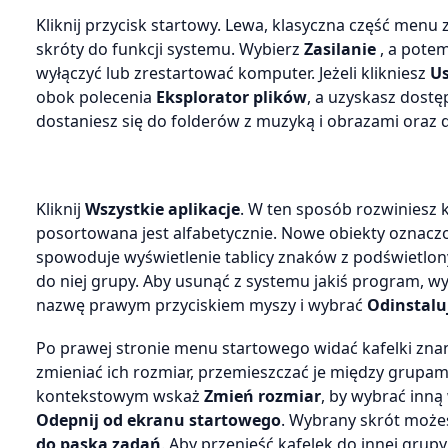
Kliknij przycisk startowy. Lewa, klasyczna część menu 
skróty do funkcji systemu. Wybierz
Zasilanie
, a pote
wyłączyć lub zrestartować komputer. Jeżeli klikniesz
U
obok polecenia
Eksplorator plików
, a uzyskasz dostę
dostaniesz się do folderów z muzyką i obrazami oraz 
Kliknij
Wszystkie aplikacje
. W ten sposób rozwiniesz 
posortowana jest alfabetycznie. Nowe obiekty ozna
spowoduje wyświetlenie tablicy znaków z podświetlonym
do niej grupy. Aby usunąć z systemu jakiś program, wy
nazwę prawym przyciskiem myszy i wybrać
Odinstalu
Po prawej stronie menu startowego widać kafelki zn
zmieniać ich rozmiar, przemieszczać je między grupam
kontekstowym wskaż
Zmień rozmiar
, by wybrać inną
Odepnij od ekranu startowego
. Wybrany skrót możes
do paska zadań
. Aby przenieść kafelek do innej grup