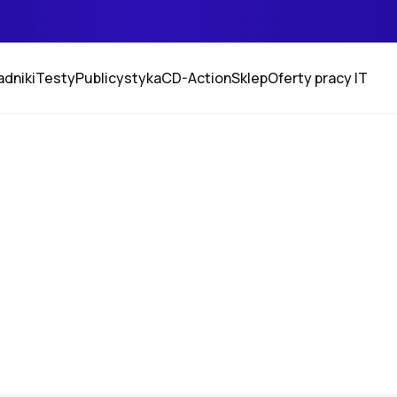
adniki
Testy
Publicystyka
CD-Action
Sklep
Oferty pracy IT