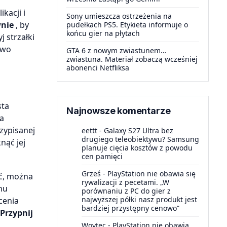
kacji i
Sony umieszcza ostrzeżenia na
nie
, by
pudełkach PS5. Etykieta informuje o
końcu gier na płytach
 strzałki
two
GTA 6 z nowym zwiastunem…
zwiastuna. Materiał zobaczą wcześniej
abonenci Netfliksa
sta
Najnowsze komentarze
a
zypisanej
eettt
-
Galaxy S27 Ultra bez
drugiego teleobiektywu? Samsung
nąć jej
planuje cięcia kosztów z powodu
cen pamięci
Grześ
-
PlayStation nie obawia się
ść, można
rywalizacji z pecetami. „W
nu
porównaniu z PC do gier z
najwyższej półki nasz produkt jest
cenia
bardziej przystępny cenowo”
Przypnij
Woytec
-
PlayStation nie obawia