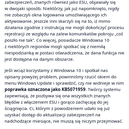
zabezpieczeń, znanych również jako ESU, objawiały się
w dwojaki sposób. Niektórzy, jak już napomknięto, nigdy
nie zobaczyli okna logowania umożliwiającego ich
aktywowanie. Jeszcze inni skarżyli się na to, iż mimo
działania zgodnie z instrukcją nie mogli dokończyć procesu
rejestracji ze względu na zalew komunikatów pokroju „coś
poszło nie tak”. Co więcej, posiadacze Windowsa 10
z niektórych regionów mogli spotkać się z niemiłą
niespodzianką w postaci oświadczenia, że dana funkcja nie
jest dostępna na danym obszarze.
Jeśli wciąż korzystamy z Windowsa 10 i spotkał nas
opisany powyżej problem, powinniśmy rzucić okiem do
menu Windows Update i sprawdzić, czy nie widnieje w nim
poprawka oznaczona jako KB5071959
. Twórcy systemu
zapewniają, że pozbywa się ona wszystkich znanych
błędów z włączeniem ESU i gorąco zachęcają do jej
ściągnięcia. Ci, którym z powodzeniem udało się już
uzyskać dostęp do aktualizacji zabezpieczeń na
nadchodzące miesiące, nie muszą się niczym przejmować.