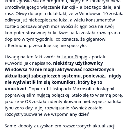
która zgłosiła się do programu, nigdy nie zobaczyła okna
umożliwiającego włączenie funkcji – a bez tego dalej ani
rusz. Oliwy do ognia dolał fakt, że w Windowsie 10 została
odkryta już niebezpieczna luka, a wielu konsumentów
zostało pozbawionych możliwości ściągnięcia na swój
komputer stosownej łatki. Kwestia ta została rozwiązana
dopiero w tym tygodniu, co oznacza, że gigantowi
z Redmond przesadnie się nie spieszyło.
Uwagę na ten fakt zwróciła
Laura Pippig
z portalu
PCWorld. Jak napisano,
niektórzy użytkownicy
Windowsa 10 nie mogli aktywować rozszerzonych
aktualizacji zabezpieczeń systemu, ponieważ… nigdy
nie wyświetlił im się komunikat, który by to
umożliwił
. Dopiero 11 listopada Microsoft udostępnił
poprawkę eliminującą bolączkę. Stało się to w samą porę,
jako że w OS została zidentyfikowana niebezpieczna luka
typu zero-day, a jej rozwiązanie również zostało
rozdystrybuowane we wspomniany dzień.
Same kłopoty z uzyskaniem rozszerzonych aktualizacji