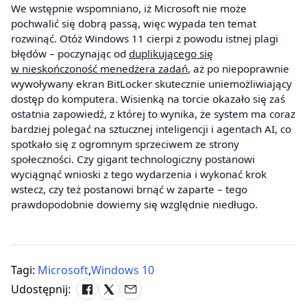
We wstępnie wspomniano, iż Microsoft nie może
pochwalić się dobrą passą, więc wypada ten temat
rozwinąć. Otóż Windows 11 cierpi z powodu istnej plagi
błędów – poczynając od
duplikującego się
w nieskończoność menedżera zadań
, aż po niepoprawnie
wywoływany ekran BitLocker skutecznie uniemożliwiający
dostęp do komputera. Wisienką na torcie okazało się zaś
ostatnia zapowiedź, z której to wynika, że system ma coraz
bardziej polegać na sztucznej inteligencji i agentach AI, co
spotkało się z ogromnym sprzeciwem ze strony
społeczności. Czy gigant technologiczny postanowi
wyciągnąć wnioski z tego wydarzenia i wykonać krok
wstecz, czy też postanowi brnąć w zaparte – tego
prawdopodobnie dowiemy się względnie niedługo.
Tagi:
Microsoft
,
Windows 10
Udostępnij: