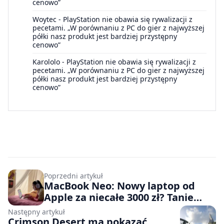
cenowo”
Woytec
-
PlayStation nie obawia się rywalizacji z
pecetami. „W porównaniu z PC do gier z najwyższej
półki nasz produkt jest bardziej przystępny
cenowo”
Karololo
-
PlayStation nie obawia się rywalizacji z
pecetami. „W porównaniu z PC do gier z najwyższej
półki nasz produkt jest bardziej przystępny
cenowo”
Poprzedni artykuł
MacBook Neo: Nowy laptop od
Apple za niecałe 3000 zł? Tanie
komputery z Windowsem mogą
Następny artykuł
czuć się zagrożone
Crimson Desert ma pokazać