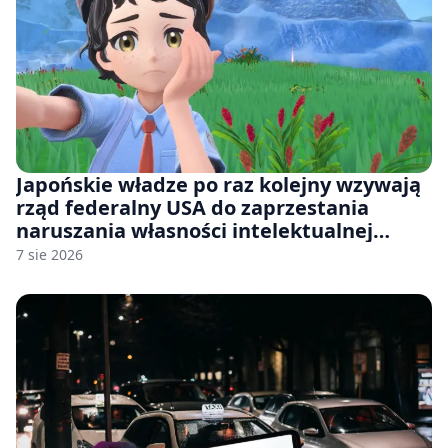
Japońskie władze po raz kolejny wzywają
rząd federalny USA do zaprzestania
naruszania własności intelektualnej
japońskich gier i anime
7 sie 2026