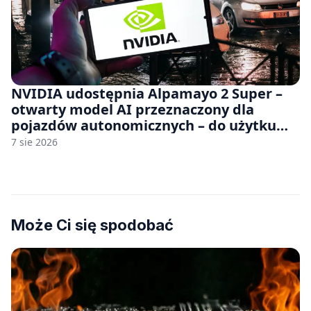
NVIDIA udostępnia Alpamayo 2 Super –
otwarty model AI przeznaczony dla
pojazdów autonomicznych – do użytku
komercyjnego
7 sie 2026
Może Ci się spodobać