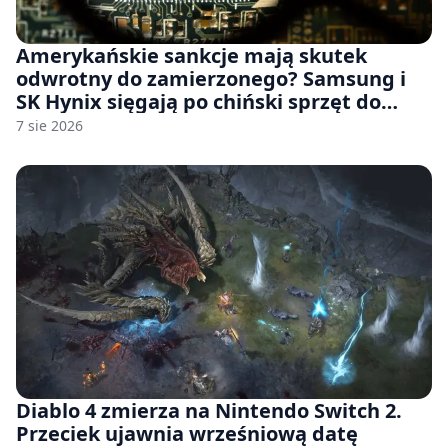
Amerykańskie sankcje mają skutek
odwrotny do zamierzonego? Samsung i
SK Hynix sięgają po chiński sprzęt do
fabryk chipów
7 sie 2026
Diablo 4 zmierza na Nintendo Switch 2.
Przeciek ujawnia wrześniową datę