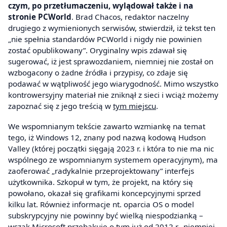
czym, po przetłumaczeniu, wylądował także i na
stronie PCWorld
. Brad Chacos, redaktor naczelny
drugiego z wymienionych serwisów, stwierdził, iż tekst ten
„nie spełnia standardów PCWorld i nigdy nie powinien
zostać opublikowany”. Oryginalny wpis zdawał się
sugerować, iż jest sprawozdaniem, niemniej nie został on
wzbogacony o żadne źródła i przypisy, co zdaje się
podawać w wątpliwość jego wiarygodność. Mimo wszystko
kontrowersyjny materiał nie zniknął z sieci i wciąż możemy
zapoznać się z jego treścią w
tym miejscu
.
We wspomnianym tekście zawarto wzmiankę na temat
tego, iż Windows 12, znany pod nazwą kodową Hudson
Valley (której początki sięgają 2023 r. i która to nie ma nic
wspólnego ze wspomnianym systemem operacyjnym), ma
zaoferować „radykalnie przeprojektowany” interfejs
użytkownika. Szkopuł w tym, że projekt, na który się
powołano, okazał się grafikami koncepcyjnymi sprzed
kilku lat. Również informacje nt. oparcia OS o model
subskrypcyjny nie powinny być wielką niespodzianką –
wszak Microsoft przebąkuje o tym już od 2012 r., niemniej,