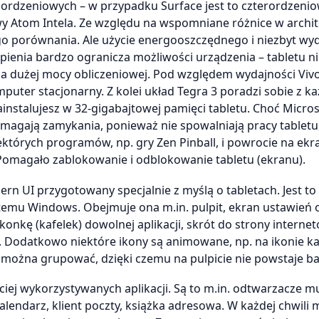
lordzeniowych – w przypadku Surface jest to czterordzeni
wy Atom Intela. Ze względu na wspomniane różnice w archi
ego porównania. Ale użycie energooszczędnego i niezbyt wy
ienia bardzo ogranicza możliwości urządzenia – tabletu n
a dużej mocy obliczeniowej. Pod względem wydajności Viv
uter stacjonarny. Z kolei układ Tegra 3 poradzi sobie z k
ainstalujesz w 32-gigabajtowej pamięci tabletu. Choć Micros
magają zamykania, ponieważ nie spowalniają pracy tabletu
tórych programów, np. gry Zen Pinball, i powrocie na ekra
 Pomagało zablokowanie i odblokowanie tabletu (ekranu).
rn UI przygotowany specjalnie z myślą o tabletach. Jest to
ystemu Windows. Obejmuje ona m.in. pulpit, ekran ustawień 
nkę (kafelek) dowolnej aplikacji, skrót do strony internet
tu. Dodatkowo niektóre ikony są animowane, np. na ikonie k
i można grupować, dzięki czemu na pulpicie nie powstaje b
iej wykorzystywanych aplikacji. Są to m.in. odtwarzacze mu
 kalendarz, klient poczty, książka adresowa. W każdej chwili