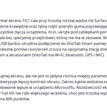
at ekranu 10,1 cala przy troszkę niższej wadze niż Surfac
ąglone krawędzie oraz tylną część pokryto gumą poprawiają
ystkie złącza urządzenia, m.in. ukryte pod zaślepkami por
le bez specjalnej przejściówki, której nie ma w zestawie. 
 USB bardzo utrudnia podłączenie do VivoTab Smart pamięci
 kwestię portów rozszerzeń zrzuca na opcjonalną stację dok
 a akcesoriami (VivoTab ma Wi-Fi, bluetooth, GPS i NFC).
ątnej ekranu, ale nie jest to jedyna różnica między parame
kteryzuje lepszy kontrast obrazu. Zakres kątów widzenia o
dowanie lepsze w urządzeniu Microsoftu. Rozdzielczość ek
ull HD nie robi większego wrażenia, choć jest troszkę wy
0 na 800 punktów.