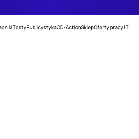
adniki
Testy
Publicystyka
CD-Action
Sklep
Oferty pracy IT