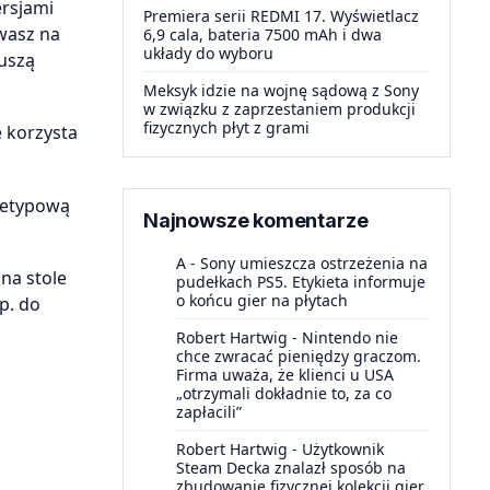
ersjami
Premiera serii REDMI 17. Wyświetlacz
wasz na
6,9 cala, bateria 7500 mAh i dwa
układy do wyboru
muszą
Meksyk idzie na wojnę sądową z Sony
w związku z zaprzestaniem produkcji
fizycznych płyt z grami
 korzysta
nietypową
Najnowsze komentarze
A
-
Sony umieszcza ostrzeżenia na
na stole
pudełkach PS5. Etykieta informuje
o końcu gier na płytach
p. do
Robert Hartwig
-
Nintendo nie
chce zwracać pieniędzy graczom.
Firma uważa, że klienci u USA
„otrzymali dokładnie to, za co
zapłacili”
Robert Hartwig
-
Użytkownik
Steam Decka znalazł sposób na
zbudowanie fizycznej kolekcji gier