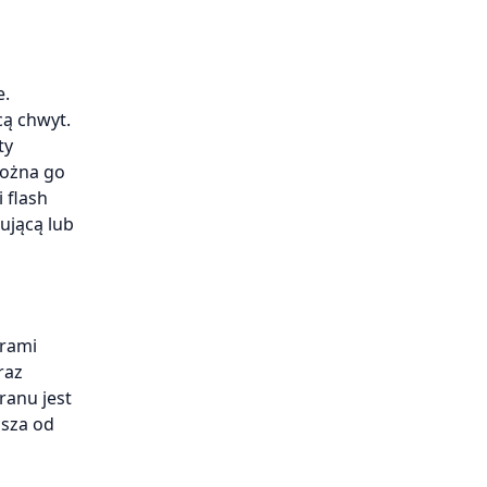
e.
cą chwyt.
ty
Można go
 flash
ującą lub
trami
raz
ranu jest
ższa od