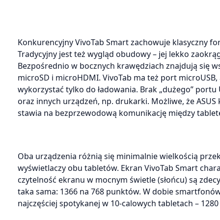
Konkurencyjny VivoTab Smart zachowuje klasyczny form
Tradycyjny jest też wygląd obudowy – jej lekko zaokr
Bezpośrednio w bocznych krawędziach znajdują się wsz
microSD i microHDMI. VivoTab ma też port microUSB, a
wykorzystać tylko do ładowania. Brak „dużego” portu
oraz innych urządzeń, np. drukarki. Możliwe, że ASUS
stawia na bezprzewodową komunikację między tabletem
Oba urządzenia różnią się minimalnie wielkością przek
wyświetlaczy obu tabletów. Ekran VivoTab Smart chara
czytelność ekranu w mocnym świetle (słońcu) są zdecy
taka sama: 1366 na 768 punktów. W dobie smartfonów F
najczęściej spotykanej w 10-calowych tabletach – 128