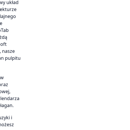
owy układ
tekturze
dajnego
ie
oTab
ażdą
oft
, nasze
n pulpitu
 w
oraz
owej,
alendarza
ałagan.
zyki i
 możesz