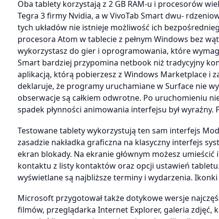
Oba tablety korzystają z 2 GB RAM-u i procesorów wie
Tegra 3 firmy Nvidia, a w VivoTab Smart dwu- rdzenio
tych układów nie istnieje możliwość ich bezpośredni
procesora Atom w tablecie z pełnym Windows bez wątp
wykorzystasz do gier i oprogramowania, które wymag
Smart bardziej przypomina netbook niż tradycyjny komp
aplikacją, którą pobierzesz z Windows Marketplace i z
deklaruje, że programy uruchamiane w Surface nie wy
obserwacje są całkiem odwrotne. Po uruchomieniu niek
spadek płynności animowania interfejsu był wyraźny.
Testowane tablety wykorzystują ten sam interfejs Mode
zasadzie nakładka graficzna na klasyczny interfejs s
ekran blokady. Na ekranie głównym możesz umieścić iko
kontaktu z listy kontaktów oraz opcji ustawień table
wyświetlane są najbliższe terminy i wydarzenia. Ikonk
Microsoft przygotował także dotykowe wersje najczęśc
filmów, przeglądarka Internet Explorer, galeria zdjęć,