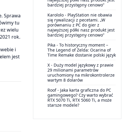
bardziej przystępny cenowo”
Karololo
-
PlayStation nie obawia
e. Sprawa
się rywalizacji z pecetami. „W
mówimy tu
porównaniu z PC do gier z
ez wielu
najwyższej półki nasz produkt jest
bardziej przystępny cenowo”
2021 rok.
Pika
-
To historyczny moment –
webie i
The Legend of Zelda: Ocarina of
Time Remake dostanie polski język
elem jest
X
-
Duży model językowy z prawie
29 milionami parametrów
uruchomiony na mikrokontrolerze
wartym 8 dolarów
Roof
-
Jaka karta graficzna do PC
gamingowego? Czy warto wybrać
RTX 5070 Ti, RTX 5060 Ti, a może
starsze modele?