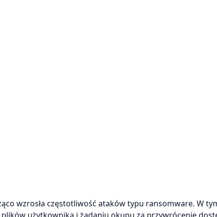
ząco wzrosła częstotliwość ataków typu ransomware. W ty
u plików użytkownika i żądaniu okupu za przywrócenie dos