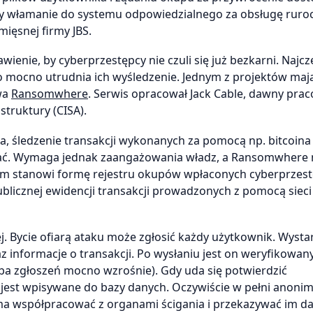
by włamanie do systemu odpowiedzialnego za obsługę ruro
mięsnej firmy JBS.
ienie, by cyberprzestępcy nie czuli się już bezkarni. Najcz
o mocno utrudnia ich wyśledzenie. Jednym z projektów maj
owa
Ransomwhere
. Serwis opracował Jack Cable, dawny pra
struktury (CISA).
ca, śledzenie transakcji wykonanych za pomocą np. bitcoina 
wać. Wymaga jednak zaangażowania władz, a Ransomwhere
tkim stanowi formę rejestru okupów wpłaconych cyberprzes
ublicznej ewidencji transakcji prowadzonych z pomocą sieci
Bycie ofiarą ataku może zgłosić każdy użytkownik. Wystar
 informacje o transakcji. Po wysłaniu jest on weryfikowan
zba zgłoszeń mocno wzrośnie). Gdy uda się potwierdzić
 jest wpisywane do bazy danych. Oczywiście w pełni anoni
a ma współpracować z organami ścigania i przekazywać im d