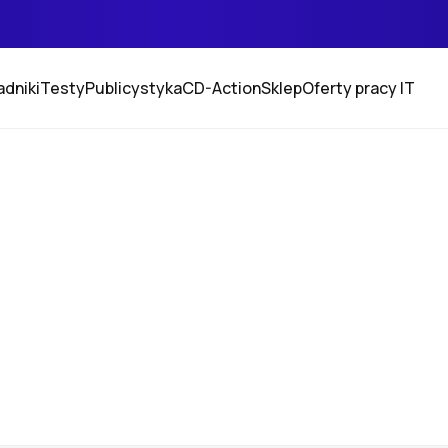
adniki
Testy
Publicystyka
CD-Action
Sklep
Oferty pracy IT