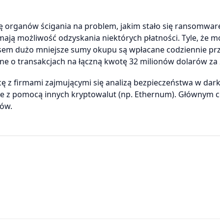
ę organów ścigania na problem, jakim stało się ransomwar
 mają możliwość odzyskania niektórych płatności. Tyle, że 
asem dużo mniejsze sumy okupu są wpłacane codziennie prz
dane o transakcjach na łączną kwotę 32 milionów dolarów za 
ę z firmami zajmującymi się analizą bezpieczeństwa w dark
że z pomocą innych kryptowalut (np. Ethernum). Głównym c
ków.