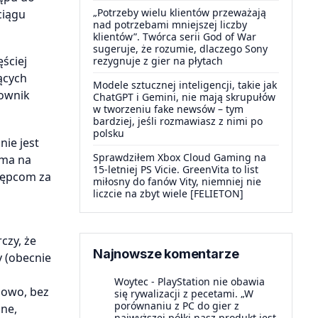
„Potrzeby wielu klientów przeważają
ciągu
nad potrzebami mniejszej liczby
klientów”. Twórca serii God of War
sugeruje, że rozumie, dlaczego Sony
ęściej
rezygnuje z gier na płytach
ących
Modele sztucznej inteligencji, takie jak
cownik
ChatGPT i Gemini, nie mają skrupułów
w tworzeniu fake newsów – tym
bardziej, jeśli rozmawiasz z nimi po
polsku
nie jest
Sprawdziłem Xbox Cloud Gaming na
 ma na
15-letniej PS Vicie. GreenVita to list
tępcom za
miłosny do fanów Vity, niemniej nie
liczcie na zbyt wiele [FELIETON]
czy, że
Najnowsze komentarze
y (obecnie
Woytec
-
PlayStation nie obawia
mowo, bez
się rywalizacji z pecetami. „W
porównaniu z PC do gier z
ane,
najwyższej półki nasz produkt jest