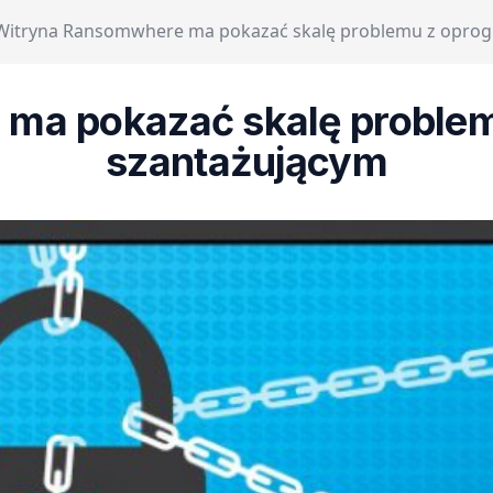
Witryna Ransomwhere ma pokazać skalę problemu z opro
 ma pokazać skalę proble
szantażującym