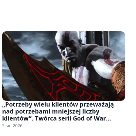
„Potrzeby wielu klientów przeważają
nad potrzebami mniejszej liczby
klientów”. Twórca serii God of War
sugeruje, że rozumie, dlaczego Sony
5 sie 2026
rezygnuje z gier na płytach