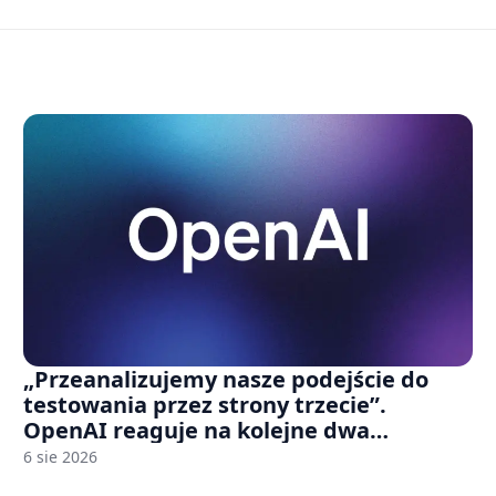
„Przeanalizujemy nasze podejście do
testowania przez strony trzecie”.
OpenAI reaguje na kolejne dwa
incydenty z udziałem autorskich modeli
6 sie 2026