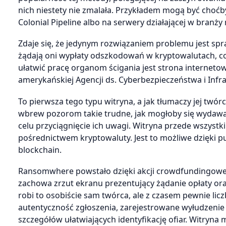
nich niestety nie zmalała. Przykładem mogą być choć
Colonial Pipeline albo na serwery działającej w branży 
Zdaje się, że jedynym rozwiązaniem problemu jest spraw
żądają oni wypłaty odszkodowań w kryptowalutach, c
ułatwić pracę organom ścigania jest strona internet
amerykańskiej Agencji ds. Cyberbezpieczeństwa i Infra
To pierwsza tego typu witryna, a jak tłumaczy jej twór
wbrew pozorom takie trudne, jak mogłoby się wyda
celu przyciągnięcie ich uwagi. Witryna przede wszys
pośrednictwem kryptowaluty. Jest to możliwe dzięki p
blockchain.
Ransomwhere powstało dzięki akcji crowdfundingowej. 
zachowa zrzut ekranu prezentujący żądanie opłaty oraz
robi to osobiście sam twórca, ale z czasem pewnie lic
autentyczność zgłoszenia, zarejestrowane wyłudzenie
szczegółów ułatwiających identyfikację ofiar. Witryn