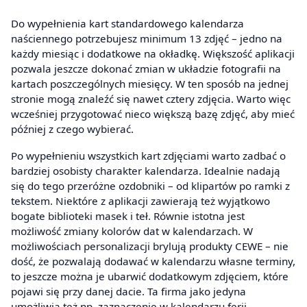
Do wypełnienia kart standardowego kalendarza
naściennego potrzebujesz minimum 13 zdjęć – jedno na
każdy miesiąc i dodatkowe na okładkę. Większość aplikacji
pozwala jeszcze dokonać zmian w układzie fotografii na
kartach poszczególnych miesięcy. W ten sposób na jednej
stronie mogą znaleźć się nawet cztery zdjęcia. Warto więc
wcześniej przygotować nieco większą bazę zdjęć, aby mieć
później z czego wybierać.
Po wypełnieniu wszystkich kart zdjęciami warto zadbać o
bardziej osobisty charakter kalendarza. Idealnie nadają
się do tego przeróżne ozdobniki – od klipartów po ramki z
tekstem. Niektóre z aplikacji zawierają też wyjątkowo
bogate biblioteki masek i teł. Równie istotna jest
możliwość zmiany kolorów dat w kalendarzach. W
możliwościach personalizacji brylują produkty CEWE – nie
dość, że pozwalają dodawać w kalendarzu własne terminy,
to jeszcze można je ubarwić dodatkowym zdjęciem, które
pojawi się przy danej dacie. Ta firma jako jedyna
umożliwia też np. zaznaczenie w kalendarzu ferii