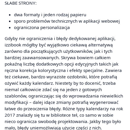
SŁABE STRONY:
dwa formaty i jeden rodzaj papieru
sporo problemów technicznych w aplikacji webowej
ograniczona personalizacja
Gdyby nie ograniczenia i błędy dedykowanej aplikacji,
izzibook mógłby być wyjątkowo ciekawą alternatywą
zarówno dla początkujących użytkowników, jak i tych
bardziej zaawansowanych. Skrywa bowiem całkiem
pokaźną liczbę dodatkowych opcji edycyjnych takich jak
ręczna korekcja kolorystyczna i efekty specjalne. Zawiera
też ciekawe, bardzo wyraziste ozdobniki, które potrafią
ożywić każdy kalendarz. Niestety by to docenić, trzeba
niemal całkowicie zdać się na jeden z gotowych
szablonów, ograniczając się do wprowadzania niewielkich
modyfikacji – dalej idące zmiany potrafią wygenerować
łatwe do przeoczenia błędy. Różne typy kalendarzy na rok
2017 znalazły się tu w bibliotece teł, co samo w sobie
nieco ogranicza swobodę projektowania. Jakby tego było
mało, błędy uniemożliwiają użycie części z nich.