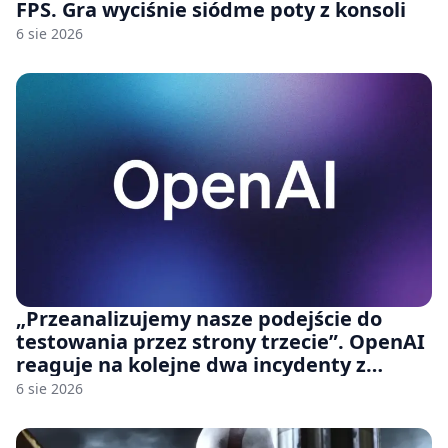
FPS. Gra wyciśnie siódme poty z konsoli
6 sie 2026
„Przeanalizujemy nasze podejście do
testowania przez strony trzecie”. OpenAI
reaguje na kolejne dwa incydenty z
udziałem autorskich modeli
6 sie 2026