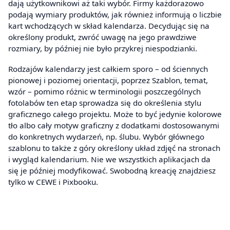
dają użytkownikowi aż taki wybór. Firmy każdorazowo
podają wymiary produktów, jak również informują o liczbie
kart wchodzących w skład kalendarza. Decydując się na
określony produkt, zwróć uwagę na jego prawdziwe
rozmiary, by później nie było przykrej niespodzianki.
Rodzajów kalendarzy jest całkiem sporo – od ściennych
pionowej i poziomej orientacji, poprzez Szablon, temat,
wzór – pomimo różnic w terminologii poszczególnych
fotolabów ten etap sprowadza się do określenia stylu
graficznego całego projektu. Może to być jedynie kolorowe
tło albo cały motyw graficzny z dodatkami dostosowanymi
do konkretnych wydarzeń, np. ślubu. Wybór głównego
szablonu to także z góry określony układ zdjęć na stronach
i wygląd kalendarium. Nie we wszystkich aplikacjach da
się je później modyfikować. Swobodną kreację znajdziesz
tylko w CEWE i Pixbooku.