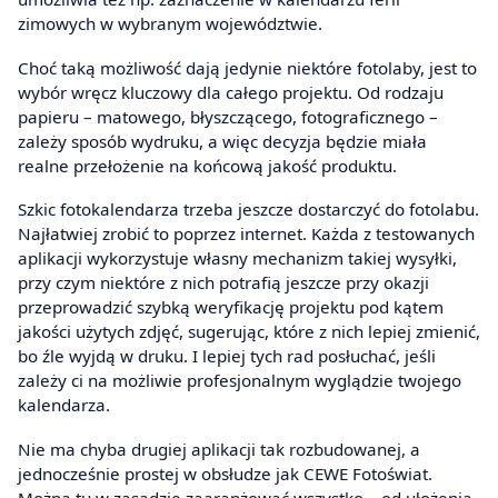
zimowych w wybranym województwie.
Choć taką możliwość dają jedynie niektóre fotolaby, jest to
wybór wręcz kluczowy dla całego projektu. Od rodzaju
papieru – matowego, błyszczącego, fotograficznego –
zależy sposób wydruku, a więc decyzja będzie miała
realne przełożenie na końcową jakość produktu.
Szkic fotokalendarza trzeba jeszcze dostarczyć do fotolabu.
Najłatwiej zrobić to poprzez internet. Każda z testowanych
aplikacji wykorzystuje własny mechanizm takiej wysyłki,
przy czym niektóre z nich potrafią jeszcze przy okazji
przeprowadzić szybką weryfikację projektu pod kątem
jakości użytych zdjęć, sugerując, które z nich lepiej zmienić,
bo źle wyjdą w druku. I lepiej tych rad posłuchać, jeśli
zależy ci na możliwie profesjonalnym wyglądzie twojego
kalendarza.
Nie ma chyba drugiej aplikacji tak rozbudowanej, a
jednocześnie prostej w obsłudze jak CEWE Fotoświat.
Można tu w zasadzie zaaranżować wszystko – od ułożenia