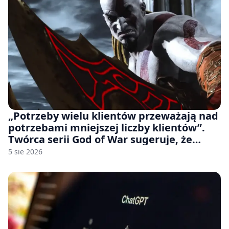
„Potrzeby wielu klientów przeważają nad
potrzebami mniejszej liczby klientów”.
Twórca serii God of War sugeruje, że
rozumie, dlaczego Sony rezygnuje z gier
5 sie 2026
na płytach