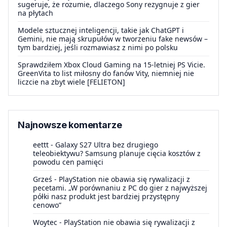
sugeruje, że rozumie, dlaczego Sony rezygnuje z gier
na płytach
Modele sztucznej inteligencji, takie jak ChatGPT i
Gemini, nie mają skrupułów w tworzeniu fake newsów –
tym bardziej, jeśli rozmawiasz z nimi po polsku
Sprawdziłem Xbox Cloud Gaming na 15-letniej PS Vicie.
GreenVita to list miłosny do fanów Vity, niemniej nie
liczcie na zbyt wiele [FELIETON]
Najnowsze komentarze
eettt
-
Galaxy S27 Ultra bez drugiego
teleobiektywu? Samsung planuje cięcia kosztów z
powodu cen pamięci
Grześ
-
PlayStation nie obawia się rywalizacji z
pecetami. „W porównaniu z PC do gier z najwyższej
półki nasz produkt jest bardziej przystępny
cenowo”
Woytec
-
PlayStation nie obawia się rywalizacji z