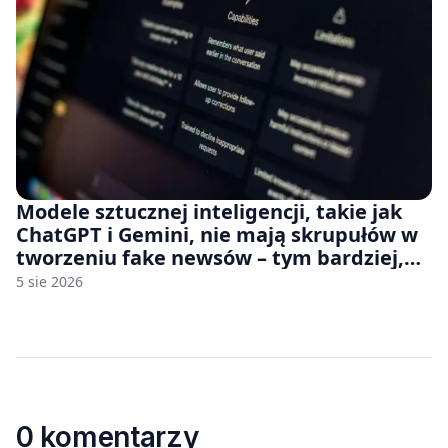
Modele sztucznej inteligencji, takie jak
ChatGPT i Gemini, nie mają skrupułów w
tworzeniu fake newsów – tym bardziej,
jeśli rozmawiasz z nimi po polsku
5 sie 2026
0 komentarzy