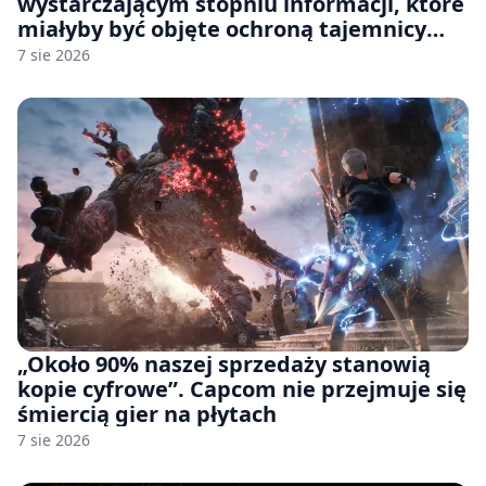
wystarczającym stopniu informacji, które
miałyby być objęte ochroną tajemnicy
handlowej”. OpenAI żąda odrzucenia
7 sie 2026
pozwu
„Około 90% naszej sprzedaży stanowią
kopie cyfrowe”. Capcom nie przejmuje się
śmiercią gier na płytach
7 sie 2026