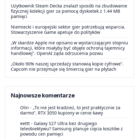
Użytkownik Steam Decka znalazł sposób na zbudowanie
fizycznej kolekcji gier za pomocą dyskietek z 1.44 MB
pamięci
Niemiecki i europejski sektor gier potrzebują wsparcia.
Stowarzyszenie Game apeluje do polityków
„W skardze Apple nie opisano w wystarczającym stopniu
informacji, które miałyby być objęte ochroną tajemnicy
handlowej”. OpenAI żąda odrzucenia pozwu
„Około 90% naszej sprzedaży stanowią kopie cyfrowe”.
Capcom nie przejmuje się śmiercią gier na płytach
Najnowsze komentarze
Olin
-
„To nie jest kradzież, to jest praktycznie za
darmo”. RTX 3050 kupiony w cenie kawy
eettt
-
Galaxy S27 Ultra bez drugiego
teleobiektywu? Samsung planuje cięcia kosztów z
powodu cen pamięci