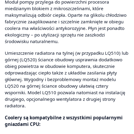
Moduł pompy przylega do powierzchni procesora
miedzianym blokiem z mikroszczelinami, które
maksymalizują odbiór ciepła. Oparte na glikolu chłodziwo
fabrycznie zaaplikowane i szczelnie zamknięte w obiegu
coolera ma właściwości antykorozyjne. Płyn jest ponadto
ekologiczny – po utylizacji sprzętu nie zaszkodzi
środowisku naturalnemu.
Umieszczenie radiatora na tylnej (w przypadku LQ510) lub
górnej (LQ520) ściance obudowy usprawnia dodatkowo
obieg powietrza w obudowie komputera, skutecznie
odprowadzając ciepło także z układów zasilania płyty
głównej. Wygodny i bezproblemowy montaż modelu
LQ520 na górnej ściance obudowy ułatwią cztery
wsporniki. Model LQ510 pozwala natomiast na instalację
drugiego, opcjonalnego wentylatora z drugiej strony
radiatora.
Coolery są kompatybilne z wszystkimi popularnymi
gniazdami CPU: