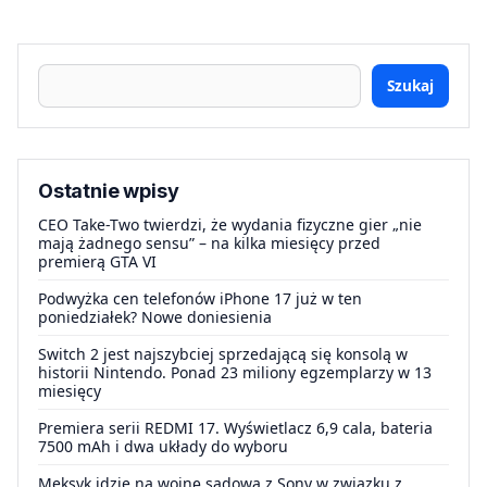
Szukaj
Ostatnie wpisy
CEO Take-Two twierdzi, że wydania fizyczne gier „nie
mają żadnego sensu” – na kilka miesięcy przed
premierą GTA VI
Podwyżka cen telefonów iPhone 17 już w ten
poniedziałek? Nowe doniesienia
Switch 2 jest najszybciej sprzedającą się konsolą w
historii Nintendo. Ponad 23 miliony egzemplarzy w 13
miesięcy
Premiera serii REDMI 17. Wyświetlacz 6,9 cala, bateria
7500 mAh i dwa układy do wyboru
Meksyk idzie na wojnę sądową z Sony w związku z