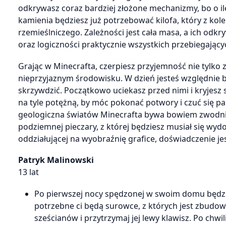
odkrywasz coraz bardziej złożone mechanizmy, bo o il
kamienia będziesz już potrzebować kilofa, który z kol
rzemieślniczego. Zależności jest cała masa, a ich odk
oraz logiczności praktycznie wszystkich przebiegając
Grając w Minecrafta, czerpiesz przyjemność nie tylko z
nieprzyjaznym środowisku. W dzień jesteś względnie be
skrzywdzić. Początkowo uciekasz przed nimi i kryjesz 
na tyle potężną, by móc pokonać potwory i czuć się p
geologiczna światów Minecrafta bywa bowiem zwodnic
podziemnej pieczary, z której będziesz musiał się wydo
oddziałującej na wyobraźnię grafice, doświadczenie je
Patryk Malinowski
13 lat
Po pierwszej nocy spędzonej w swoim domu będzie
potrzebne ci będą surowce, z których jest zbudow
sześcianów i przytrzymaj jej lewy klawisz. Po chwil