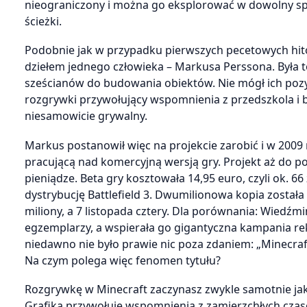
nieograniczony i można go eksplorować w dowolny sp
ścieżki.
Podobnie jak w przypadku pierwszych pecetowych hitów,
dziełem jednego człowieka – Markusa Perssona. Była t
sześcianów do budowania obiektów. Nie mógł ich poz
rozgrywki przywołujący wspomnienia z przedszkola i
niesamowicie grywalny.
Markus postanowił więc na projekcie zarobić i w 2009
pracującą nad komercyjną wersją gry. Projekt aż do po
pieniądze. Beta gry kosztowała 14,95 euro, czyli ok. 6
dystrybucję Battlefield 3. Dwumilionowa kopia została
miliony, a 7 listopada cztery. Dla porównania: Wiedźmi
egzemplarzy, a wspierała go gigantyczna kampania re
niedawno nie było prawie nic poza zdaniem: „Minecraft
Na czym polega więc fenomen tytułu?
Rozgrywkę w Minecraft zaczynasz zwykle samotnie jako 
Grafika przywołuje wspomnienia z zamierzchłych czasó