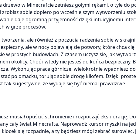
e drzewo w Minecrafcie zetniesz gołymi rękami, o tyle do p
ei zrobisz sobie dopiero po wcześniejszym wytworzeniu stoł
rywanie daje ogromną przyjemność dzięki intuicyjnemu inter
ych w grze procesów.
 tworzenia, ale również z poczucia radzenia sobie w skrajni
zpieczny, ale w nocy pojawiają się potwory, które chcą cię
się w prostych budowlach. Z czasem uczysz się, jak wytwor
anem okolicy. Choć i wtedy nie jesteś do końca bezpieczny.
za. Wykonując prace górnicze, wielokrotnie wpadniesz do
stać po omacku, torując sobie drogę kilofem. Dzięki proste
st tak sugestywne, że wydaje się być niemal prawdziwe.
sz musiał opuścić schronienie i rozpocząć eksplorację. D
any cały świat Minecrafta. Naprowadź kursor myszki na jed
i klocek się rozpadnie, a ty będziesz mógł zebrać surowiec, j