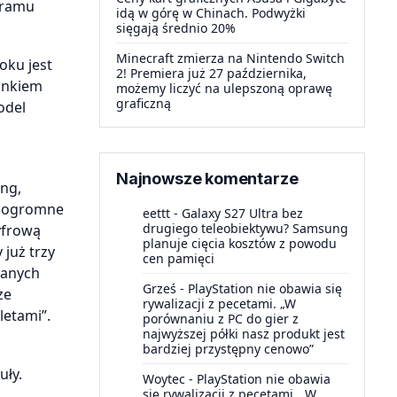
gramu
idą w górę w Chinach. Podwyżki
sięgają średnio 20%
Minecraft zmierza na Nintendo Switch
oku jest
2! Premiera już 27 października,
punkiem
możemy liczyć na ulepszoną oprawę
graficzną
odel
Najnowsze komentarze
ang,
ał ogromne
eettt
-
Galaxy S27 Ultra bez
drugiego teleobiektywu? Samsung
cyfrową
planuje cięcia kosztów z powodu
 już trzy
cen pamięci
danych
Grześ
-
PlayStation nie obawia się
ze
rywalizacji z pecetami. „W
letami”.
porównaniu z PC do gier z
najwyższej półki nasz produkt jest
bardziej przystępny cenowo”
uły.
Woytec
-
PlayStation nie obawia
się rywalizacji z pecetami. „W