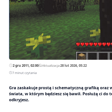
2 gru 2011, 02:00
—
Aktualizacja:
28 lut 2026, 05:22
7 minut czytania
Gra zaskakuje prostą i schematyczną grafiką oraz 
świata, w którym będziesz się bawił. Posłużą ci d
odkryjesz.