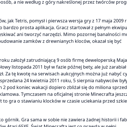
osób, a nie według z góry nakreślonej przez twórców pro
 jak Tetris, pomysł i pierwsza wersja gry z 17 maja 2009 r
o bardzo prosta aplikacja. Gracz startował z pełnym ekwi
yskiwać ani tworzyć narzędzi. Mimo pozornej banalności m
 budowanie zamków z drewnianych kloców, okazał się być
 roku założył zatrudniającą 9 osób firmę deweloperską Maj
łowy listopada 2011 był w fazie późnej bety, ale już zarabi
6 zł. Za tę kwotę na serwisach aukcyjnych można już nabyć 
 sprzedana 24 kwietnia 2011 roku, 5 sierpnia nabywców były
n 2 pod koniec wakacji dopiero zbliżał się do miliona sprze
klamowa. Tymczasem na oficjalnej stronie Minecrafta jeszc
 to gra o stawianiu klocków w czasie uciekania przed szkie
górnik. Gra sama w sobie nie zawiera żadnej historii i fab
w Atari 65XE. Świat Minecrafta jest co prawda w pełni