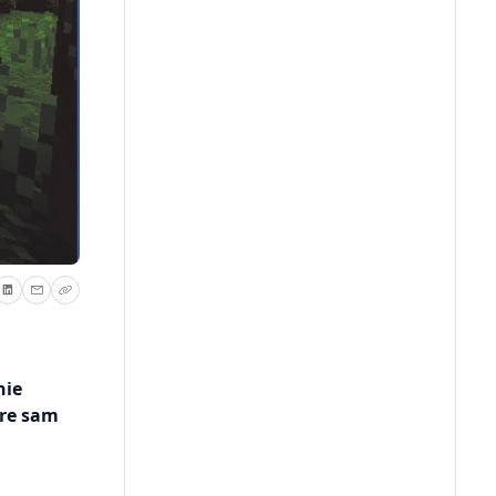
nie
óre sam