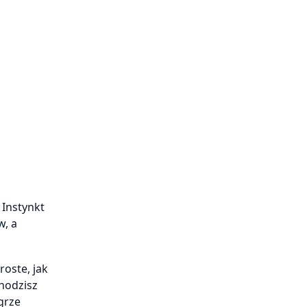
 Instynkt
w, a
roste, jak
hodzisz
grze