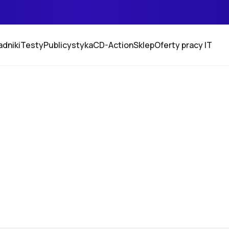
adniki
Testy
Publicystyka
CD-Action
Sklep
Oferty pracy IT