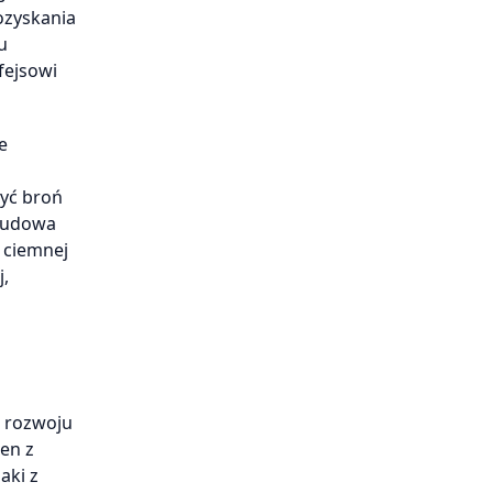
ozyskania
u
fejsowi
e
zyć broń
 Budowa
 ciemnej
j,
o rozwoju
en z
aki z