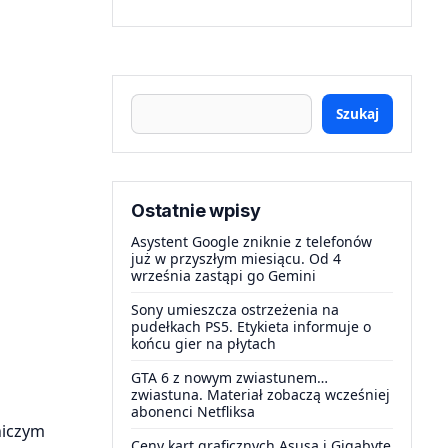
Szukaj
Ostatnie wpisy
Asystent Google zniknie z telefonów
już w przyszłym miesiącu. Od 4
września zastąpi go Gemini
Sony umieszcza ostrzeżenia na
pudełkach PS5. Etykieta informuje o
końcu gier na płytach
GTA 6 z nowym zwiastunem…
zwiastuna. Materiał zobaczą wcześniej
abonenci Netfliksa
niczym
Ceny kart graficznych Asusa i Gigabyte