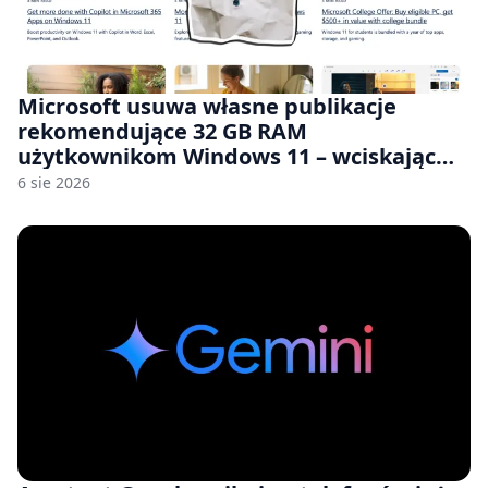
Microsoft usuwa własne publikacje
rekomendujące 32 GB RAM
użytkownikom Windows 11 – wciskając
nam przy tym komputery z 8 GB RAM po
6 sie 2026
zawyżonych cenach