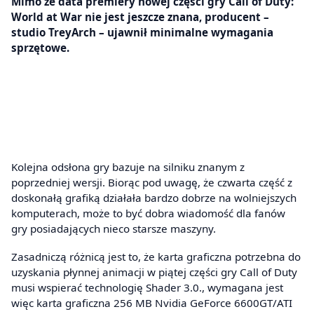
Mimo że data premiery nowej części gry Call of Duty:
World at War nie jest jeszcze znana, producent –
studio TreyArch – ujawnił minimalne wymagania
sprzętowe.
Kolejna odsłona gry bazuje na silniku znanym z
poprzedniej wersji. Biorąc pod uwagę, że czwarta część z
doskonałą grafiką działała bardzo dobrze na wolniejszych
komputerach, może to być dobra wiadomość dla fanów
gry posiadających nieco starsze maszyny.
Zasadniczą różnicą jest to, że karta graficzna potrzebna do
uzyskania płynnej animacji w piątej części gry Call of Duty
musi wspierać technologię Shader 3.0., wymagana jest
więc karta graficzna 256 MB Nvidia GeForce 6600GT/ATI