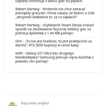
Etykieta informuje o końcu gier na płytach
Robert Hartwig
-
Nintendo nie chce zwracać
pieniędzy graczom. Firma uważa, że klienci u USA
„otrzymali dokładnie to, za co zapłacili”
Robert Hartwig
-
Użytkownik Steam Decka znalazł
sposób na zbudowanie fizycznej kolekcji gier za
pomocą dyskietek z 1.44 MB pamięci
Olin
-
„To nie jest kradzież, to jest praktycznie za
darmo”. RTX 3050 kupiony w cenie kawy
eettt
-
Galaxy S27 Ultra bez drugiego
teleobiektywu? Samsung planuje cięcia kosztów z
powodu cen pamięci
Poprzedni artykuł