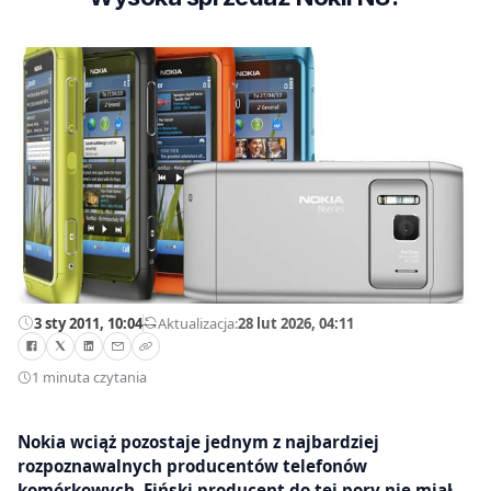
3 sty 2011, 10:04
—
Aktualizacja:
28 lut 2026, 04:11
1 minuta czytania
Nokia wciąż pozostaje jednym z najbardziej
rozpoznawalnych producentów telefonów
komórkowych. Fiński producent do tej pory nie miał