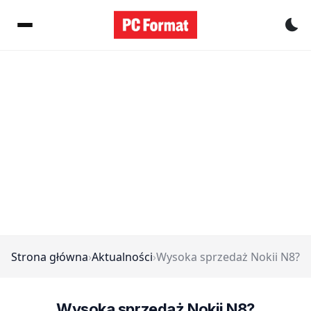
Pr
Strona główna
›
Aktualności
›
Wysoka sprzedaż Nokii N8?
Wysoka sprzedaż Nokii N8?