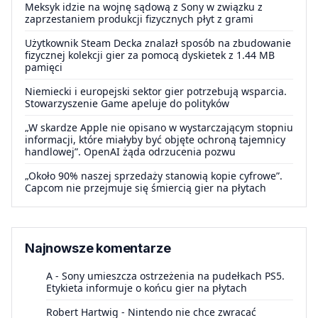
Meksyk idzie na wojnę sądową z Sony w związku z
zaprzestaniem produkcji fizycznych płyt z grami
Użytkownik Steam Decka znalazł sposób na zbudowanie
fizycznej kolekcji gier za pomocą dyskietek z 1.44 MB
pamięci
Niemiecki i europejski sektor gier potrzebują wsparcia.
Stowarzyszenie Game apeluje do polityków
„W skardze Apple nie opisano w wystarczającym stopniu
informacji, które miałyby być objęte ochroną tajemnicy
handlowej”. OpenAI żąda odrzucenia pozwu
„Około 90% naszej sprzedaży stanowią kopie cyfrowe”.
Capcom nie przejmuje się śmiercią gier na płytach
Najnowsze komentarze
A
-
Sony umieszcza ostrzeżenia na pudełkach PS5.
Etykieta informuje o końcu gier na płytach
Robert Hartwig
-
Nintendo nie chce zwracać