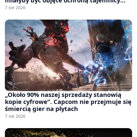
miałyby być objęte ochroną tajemnicy
handlowej”. OpenAI żąda odrzucenia
7 sie 2026
pozwu
„Około 90% naszej sprzedaży stanowią
kopie cyfrowe”. Capcom nie przejmuje się
śmiercią gier na płytach
7 sie 2026