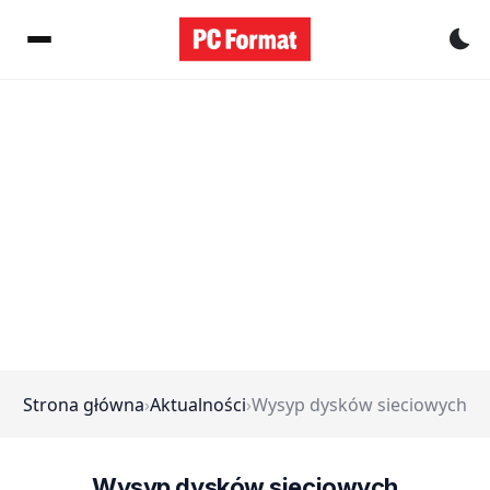
Pr
Strona główna
›
Aktualności
›
Wysyp dysków sieciowych
Wysyp dysków sieciowych