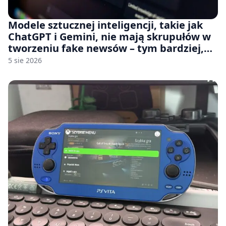
Modele sztucznej inteligencji, takie jak
ChatGPT i Gemini, nie mają skrupułów w
tworzeniu fake newsów – tym bardziej,
jeśli rozmawiasz z nimi po polsku
5 sie 2026