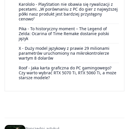
Karololo
-
PlayStation nie obawia się rywalizacji z
pecetami. „W porównaniu z PC do gier z najwyższej
półki nasz produkt jest bardziej przystępny
cenowo”
Pika
-
To historyczny moment – The Legend of
Zelda: Ocarina of Time Remake dostanie polski
język
X
-
Duży model językowy z prawie 29 milionami
parametrów uruchomiony na mikrokontrolerze
wartym 8 dolarów
Roof
-
Jaka karta graficzna do PC gamingowego?
Czy warto wybrać RTX 5070 Ti, RTX 5060 Ti, a może
starsze modele?
Poprzedni artykuł