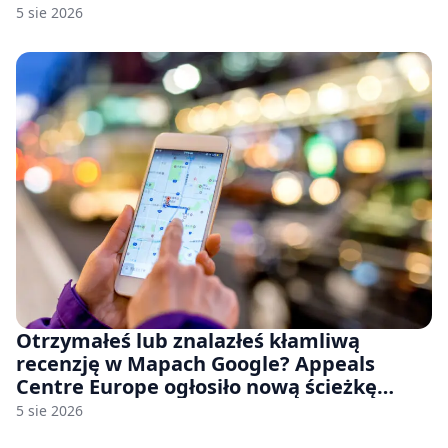
Stellar Blade: Blood Rain
5 sie 2026
Otrzymałeś lub znalazłeś kłamliwą
recenzję w Mapach Google? Appeals
Centre Europe ogłosiło nową ścieżkę
odwoławczą dla firm i konsumentów
5 sie 2026