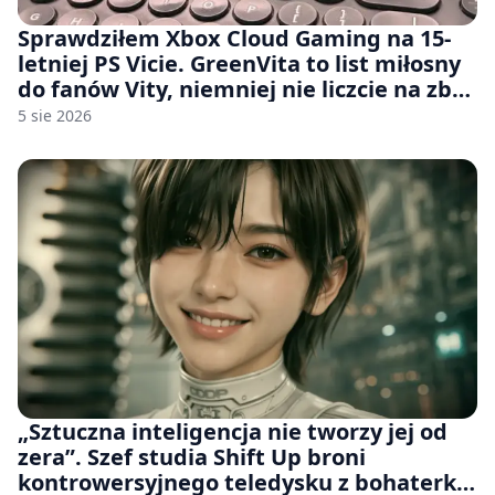
Sprawdziłem Xbox Cloud Gaming na 15-
letniej PS Vicie. GreenVita to list miłosny
do fanów Vity, niemniej nie liczcie na zbyt
wiele [FELIETON]
5 sie 2026
„Sztuczna inteligencja nie tworzy jej od
zera”. Szef studia Shift Up broni
kontrowersyjnego teledysku z bohaterką