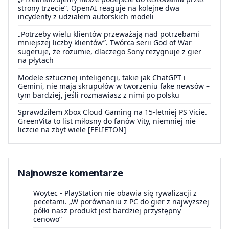
strony trzecie”. OpenAI reaguje na kolejne dwa
incydenty z udziałem autorskich modeli
„Potrzeby wielu klientów przeważają nad potrzebami
mniejszej liczby klientów”. Twórca serii God of War
sugeruje, że rozumie, dlaczego Sony rezygnuje z gier
na płytach
Modele sztucznej inteligencji, takie jak ChatGPT i
Gemini, nie mają skrupułów w tworzeniu fake newsów –
tym bardziej, jeśli rozmawiasz z nimi po polsku
Sprawdziłem Xbox Cloud Gaming na 15-letniej PS Vicie.
GreenVita to list miłosny do fanów Vity, niemniej nie
liczcie na zbyt wiele [FELIETON]
Najnowsze komentarze
Woytec
-
PlayStation nie obawia się rywalizacji z
pecetami. „W porównaniu z PC do gier z najwyższej
półki nasz produkt jest bardziej przystępny
cenowo”