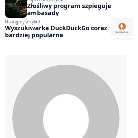
Złośliwy program szpieguje
ambasady
Następny artykuł
Wyszukiwarka DuckDuckGo coraz
bardziej popularna