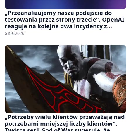
„Przeanalizujemy nasze podejście do
testowania przez strony trzecie”. OpenAI
reaguje na kolejne dwa incydenty z
udziałem autorskich modeli
6 sie 2026
„Potrzeby wielu klientów przeważają nad
potrzebami mniejszej liczby klientów”.
Twórca serii God of War sugeruje, że