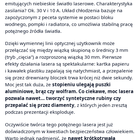
emitujących niebieskie światło laserowe. Charakterystyka
zasilania? Ok. 30 V i 10 A. Układ chłodzenia bazuje na
zapożyczonym z peceta systemie w postaci bloku
wodnego, pompki i radiatora, co umożliwia stabilną pracę
potężnego źródła światła.
Dzięki wymiennej linii optycznej użytkownik może
przełączać się między wiązką skupioną o średnicy 3 mm
(tryb „cięcia”) a rozproszoną wiązką 30 mm. Pierwsze
efekty działania lasera są spektakularne: kartka papieru
i kawałek plastiku zapalają się natychmiast, a przepalenie
się przez drewniany bloczek trwa krócej niż dwie sekundy.
Moc jest tak duża, że
stopieniu ulegają puszki
aluminiowe, brąz czy wolfram. Co ciekawe, moc lasera
pozwala nawet… tworzyć syntetyczne rubiny czy
przepalać się przez diamenty
, z których jeden zresztą
podczas prezentacji eksploduje.
Oczywiście twórca tego potężnego lasera jest już
doświadczonym w kwestiach bezpieczeństwa człowiekiem.
Warto jednak nadmienić, że
nawet krótkotrwała