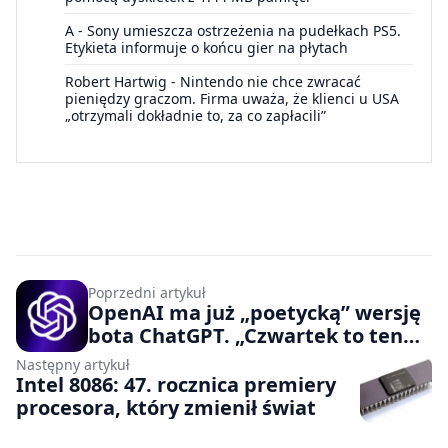
A
-
Sony umieszcza ostrzeżenia na pudełkach PS5.
Etykieta informuje o końcu gier na płytach
Robert Hartwig
-
Nintendo nie chce zwracać
pieniędzy graczom. Firma uważa, że klienci u USA
„otrzymali dokładnie to, za co zapłacili”
Poprzedni artykuł
OpenAI ma już „poetycką” wersję
bota ChatGPT. „Czwartek to ten
przejściowy dzień, który smakuje
Następny artykuł
prawie jak piątek”
Intel 8086: 47. rocznica premiery
procesora, który zmienił świat