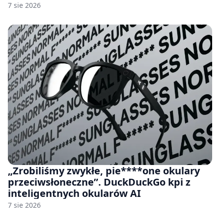
7 sie 2026
„Zrobiliśmy zwykłe, pie****one okulary
przeciwsłoneczne”. DuckDuckGo kpi z
inteligentnych okularów AI
7 sie 2026