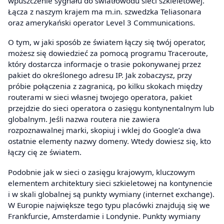
wpuszczenie sygnału do światłowodu sieci szkieletowej.
Łącza z naszym krajem ma m.in. szwedzka Teliasonara
oraz amerykański operator Level 3 Communications.
O tym, w jaki sposób ze światem łączy się twój operator,
możesz się dowiedzieć za pomocą programu Traceroute,
który dostarcza informacje o trasie pokonywanej przez
pakiet do określonego adresu IP. Jak zobaczysz, przy
próbie połączenia z zagranicą, po kilku skokach między
routerami w sieci własnej twojego operatora, pakiet
przejdzie do sieci operatora o zasięgu kontynentalnym lub
globalnym. Jeśli nazwa routera nie zawiera
rozpoznawalnej marki, skopiuj i wklej do Google’a dwa
ostatnie elementy nazwy domeny. Wtedy dowiesz się, kto
łączy cię ze światem.
Podobnie jak w sieci o zasięgu krajowym, kluczowym
elementem architektury sieci szkieletowej na kontynencie
i w skali globalnej są punkty wymiany (internet exchange).
W Europie największe tego typu placówki znajdują się we
Frankfurcie, Amsterdamie i Londynie. Punkty wymiany