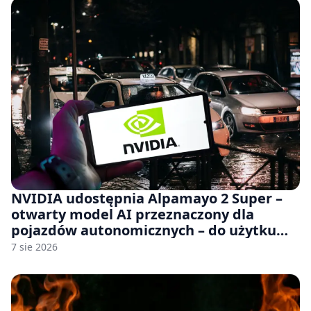
NVIDIA udostępnia Alpamayo 2 Super –
otwarty model AI przeznaczony dla
pojazdów autonomicznych – do użytku
komercyjnego
7 sie 2026