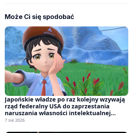
Może Ci się spodobać
Japońskie władze po raz kolejny wzywają
rząd federalny USA do zaprzestania
naruszania własności intelektualnej
japońskich gier i anime
7 sie 2026