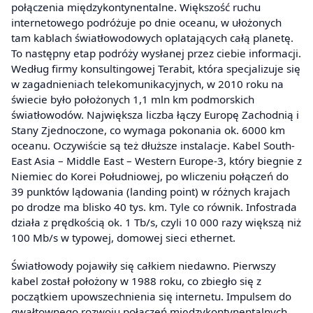
połączenia międzykontynentalne. Większość ruchu
internetowego podróżuje po dnie oceanu, w ułożonych
tam kablach światłowodowych oplatających całą planetę.
To następny etap podróży wysłanej przez ciebie informacji.
Według firmy konsultingowej Terabit, która specjalizuje się
w zagadnieniach telekomunikacyjnych, w 2010 roku na
świecie było położonych 1,1 mln km podmorskich
światłowodów. Największa liczba łączy Europę Zachodnią i
Stany Zjednoczone, co wymaga pokonania ok. 6000 km
oceanu. Oczywiście są też dłuższe instalacje. Kabel South-
East Asia – Middle East – Western Europe-3, który biegnie z
Niemiec do Korei Południowej, po wliczeniu połączeń do
39 punktów lądowania (landing point) w różnych krajach
po drodze ma blisko 40 tys. km. Tyle co równik. Infostrada
działa z prędkością ok. 1 Tb/s, czyli 10 000 razy większą niż
100 Mb/s w typowej, domowej sieci ethernet.
Światłowody pojawiły się całkiem niedawno. Pierwszy
kabel został położony w 1988 roku, co zbiegło się z
początkiem upowszechnienia się internetu. Impulsem do
gwałtownego rozwoju połączeń międzykontynentalnych