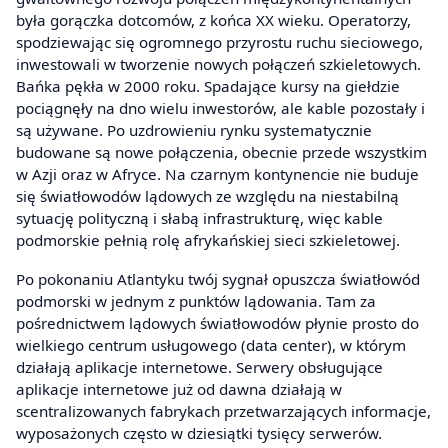
była gorączka dotcomów, z końca XX wieku. Operatorzy,
spodziewając się ogromnego przyrostu ruchu sieciowego,
inwestowali w tworzenie nowych połączeń szkieletowych.
Bańka pękła w 2000 roku. Spadające kursy na giełdzie
pociągnęły na dno wielu inwestorów, ale kable pozostały i
są używane. Po uzdrowieniu rynku systematycznie
budowane są nowe połączenia, obecnie przede wszystkim
w Azji oraz w Afryce. Na czarnym kontynencie nie buduje
się światłowodów lądowych ze względu na niestabilną
sytuację polityczną i słabą infrastrukturę, więc kable
podmorskie pełnią rolę afrykańskiej sieci szkieletowej.
Po pokonaniu Atlantyku twój sygnał opuszcza światłowód
podmorski w jednym z punktów lądowania. Tam za
pośrednictwem lądowych światłowodów płynie prosto do
wielkiego centrum usługowego (data center), w którym
działają aplikacje internetowe. Serwery obsługujące
aplikacje internetowe już od dawna działają w
scentralizowanych fabrykach przetwarzających informacje,
wyposażonych często w dziesiątki tysięcy serwerów.