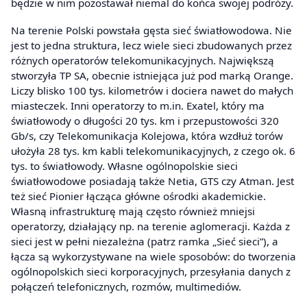
będzie w nim pozostawał niemal do końca swojej podróży.
Na terenie Polski powstała gęsta sieć światłowodowa. Nie
jest to jedna struktura, lecz wiele sieci zbudowanych przez
różnych operatorów telekomunikacyjnych. Największą
stworzyła TP SA, obecnie istniejąca już pod marką Orange.
Liczy blisko 100 tys. kilometrów i dociera nawet do małych
miasteczek. Inni operatorzy to m.in. Exatel, który ma
światłowody o długości 20 tys. km i przepustowości 320
Gb/s, czy Telekomunikacja Kolejowa, która wzdłuż torów
ułożyła 28 tys. km kabli telekomunikacyjnych, z czego ok. 6
tys. to światłowody. Własne ogólnopolskie sieci
światłowodowe posiadają także Netia, GTS czy Atman. Jest
też sieć Pionier łącząca główne ośrodki akademickie.
Własną infrastrukturę mają często również mniejsi
operatorzy, działający np. na terenie aglomeracji. Każda z
sieci jest w pełni niezależna (patrz ramka „Sieć sieci”), a
łącza są wykorzystywane na wiele sposobów: do tworzenia
ogólnopolskich sieci korporacyjnych, przesyłania danych z
połączeń telefonicznych, rozmów, multimediów.