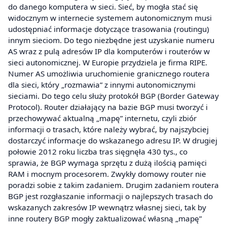
do danego komputera w sieci. Sieć, by mogła stać się
widocznym w internecie systemem autonomicznym musi
udostępniać informacje dotyczące trasowania (routingu)
innym sieciom. Do tego niezbędne jest uzyskanie numeru
AS wraz z pulą adresów IP dla komputerów i routerów w
sieci autonomicznej. W Europie przydziela je firma RIPE.
Numer AS umożliwia uruchomienie granicznego routera
dla sieci, który „rozmawia” z innymi autonomicznymi
sieciami. Do tego celu służy protokół BGP (Border Gateway
Protocol). Router działający na bazie BGP musi tworzyć i
przechowywać aktualną „mapę” internetu, czyli zbiór
informacji o trasach, które należy wybrać, by najszybciej
dostarczyć informacje do wskazanego adresu IP. W drugiej
połowie 2012 roku liczba tras sięgnęła 430 tys., co
sprawia, że BGP wymaga sprzętu z dużą ilością pamięci
RAM i mocnym procesorem. Zwykły domowy router nie
poradzi sobie z takim zadaniem. Drugim zadaniem routera
BGP jest rozgłaszanie informacji o najlepszych trasach do
wskazanych zakresów IP wewnątrz własnej sieci, tak by
inne routery BGP mogły zaktualizować własną „mapę”