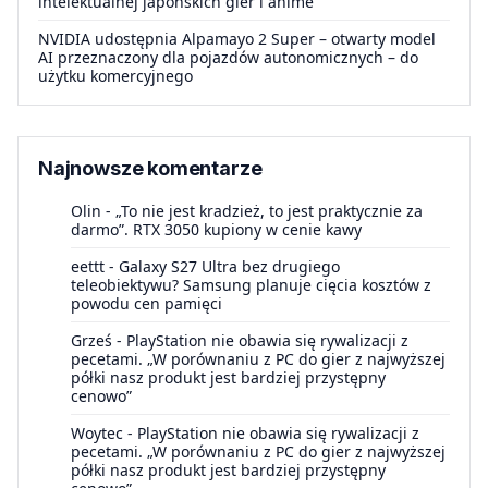
intelektualnej japońskich gier i anime
NVIDIA udostępnia Alpamayo 2 Super – otwarty model
AI przeznaczony dla pojazdów autonomicznych – do
użytku komercyjnego
Najnowsze komentarze
Olin
-
„To nie jest kradzież, to jest praktycznie za
darmo”. RTX 3050 kupiony w cenie kawy
eettt
-
Galaxy S27 Ultra bez drugiego
teleobiektywu? Samsung planuje cięcia kosztów z
powodu cen pamięci
Grześ
-
PlayStation nie obawia się rywalizacji z
pecetami. „W porównaniu z PC do gier z najwyższej
półki nasz produkt jest bardziej przystępny
cenowo”
Woytec
-
PlayStation nie obawia się rywalizacji z
pecetami. „W porównaniu z PC do gier z najwyższej
półki nasz produkt jest bardziej przystępny