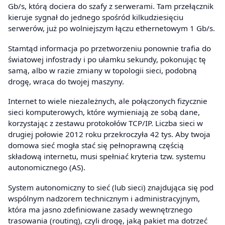
Gb/s, którą dociera do szafy z serwerami. Tam przełącznik
kieruje sygnał do jednego spośród kilkudziesięciu
serwerów, już po wolniejszym łączu ethernetowym 1 Gb/s.
Stamtąd informacja po przetworzeniu ponownie trafia do
światowej infostrady i po ułamku sekundy, pokonując tę
samą, albo w razie zmiany w topologii sieci, podobną
drogę, wraca do twojej maszyny.
Internet to wiele niezależnych, ale połączonych fizycznie
sieci komputerowych, które wymieniają ze sobą dane,
korzystając z zestawu protokołów TCP/IP. Liczba sieci w
drugiej połowie 2012 roku przekroczyła 42 tys. Aby twoja
domowa sieć mogła stać się pełnoprawną częścią
składową internetu, musi spełniać kryteria tzw. systemu
autonomicznego (AS).
System autonomiczny to sieć (lub sieci) znajdująca się pod
wspólnym nadzorem technicznym i administracyjnym,
która ma jasno zdefiniowane zasady wewnętrznego
trasowania (routing), czyli drogę, jaką pakiet ma dotrzeć