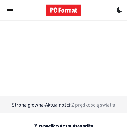
Pr
Strona główna
›
Aktualności
›
Z prędkością światła
Z prędkością światła