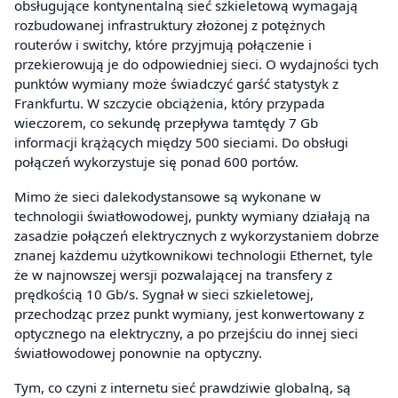
obsługujące kontynentalną sieć szkieletową wymagają
rozbudowanej infrastruktury złożonej z potężnych
routerów i switchy, które przyjmują połączenie i
przekierowują je do odpowiedniej sieci. O wydajności tych
punktów wymiany może świadczyć garść statystyk z
Frankfurtu. W szczycie obciążenia, który przypada
wieczorem, co sekundę przepływa tamtędy 7 Gb
informacji krążących między 500 sieciami. Do obsługi
połączeń wykorzystuje się ponad 600 portów.
Mimo że sieci dalekodystansowe są wykonane w
technologii światłowodowej, punkty wymiany działają na
zasadzie połączeń elektrycznych z wykorzystaniem dobrze
znanej każdemu użytkownikowi technologii Ethernet, tyle
że w najnowszej wersji pozwalającej na transfery z
prędkością 10 Gb/s. Sygnał w sieci szkieletowej,
przechodząc przez punkt wymiany, jest konwertowany z
optycznego na elektryczny, a po przejściu do innej sieci
światłowodowej ponownie na optyczny.
Tym, co czyni z internetu sieć prawdziwie globalną, są