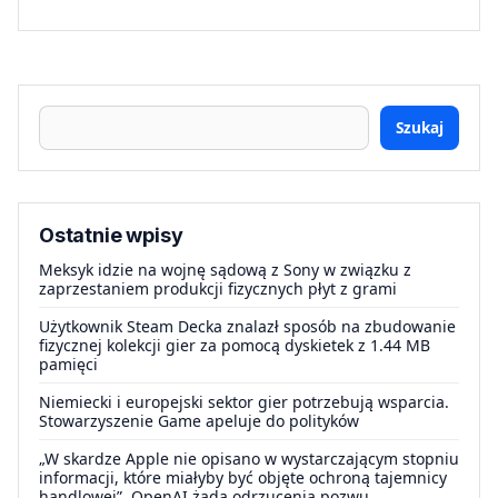
Szukaj
Ostatnie wpisy
Meksyk idzie na wojnę sądową z Sony w związku z
zaprzestaniem produkcji fizycznych płyt z grami
Użytkownik Steam Decka znalazł sposób na zbudowanie
fizycznej kolekcji gier za pomocą dyskietek z 1.44 MB
pamięci
Niemiecki i europejski sektor gier potrzebują wsparcia.
Stowarzyszenie Game apeluje do polityków
„W skardze Apple nie opisano w wystarczającym stopniu
informacji, które miałyby być objęte ochroną tajemnicy
handlowej”. OpenAI żąda odrzucenia pozwu