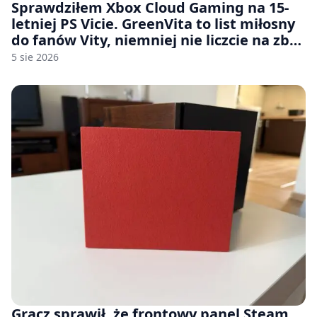
Sprawdziłem Xbox Cloud Gaming na 15-
letniej PS Vicie. GreenVita to list miłosny
do fanów Vity, niemniej nie liczcie na zbyt
wiele [FELIETON]
5 sie 2026
Gracz sprawił, że frontowy panel Steam