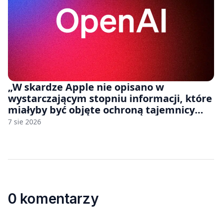
„W skardze Apple nie opisano w
wystarczającym stopniu informacji, które
miałyby być objęte ochroną tajemnicy
handlowej”. OpenAI żąda odrzucenia
7 sie 2026
pozwu
0 komentarzy