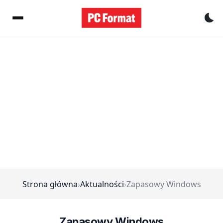
Pr
Strona główna
›
Aktualności
›
Zapasowy Windows
Zapasowy Windows