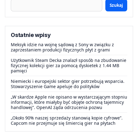
Szukaj
Ostatnie wpisy
Meksyk idzie na wojnę sądową z Sony w związku z
zaprzestaniem produkcji fizycznych płyt z grami
Użytkownik Steam Decka znalazł sposób na zbudowanie
fizycznej kolekcji gier za pomocą dyskietek z 1.44 MB
pamięci
Niemiecki i europejski sektor gier potrzebują wsparcia.
Stowarzyszenie Game apeluje do polityków
„W skardze Apple nie opisano w wystarczającym stopniu
informacji, które miałyby być objęte ochroną tajemnicy
handlowej”. OpenAI żąda odrzucenia pozwu
„Około 90% naszej sprzedaży stanowią kopie cyfrowe”.
Capcom nie przejmuje się śmiercią gier na płytach