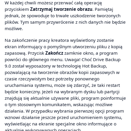
W każdej chwili możesz przerwać całą operację
przyciskiem
Zatrzymaj tworzenie obrazu
. Pamiętaj
jednak, że spowoduje to trwałe uszkodzenie tworzonych
plików. Tym samym przywrócenie z nich danych nie będzie
możliwe.
Na zakończenie pracy kreatora wyświetlony zostanie
ekran informujący o pomyślnym utworzeniu pliku z kopią
zapasową. Przycisk
Zakończ
zamknie okno, a program
powróci do głównego menu. Uwaga! Choć Drive Backup
9.0 został wyposażony w technologię Hot Backup,
pozwalającą na tworzenie obrazów kopii zapasowych w
czasie rzeczywistym bez potrzeby ponownego
uruchamiania systemu, może się zdarzyć, że taki restart
będzie konieczny. Jeżeli na wybranym dysku lub partycji
znajdują się aktualnie używane pliki, program poinformuje
o tym stosownym komunikatem, wskazując możliwe
działania. W przypadku wybrania pierwszej opcji program
wznowi działanie jeszcze przed uruchomieniem systemu,
wyświetlając na ekranie specjalne okno informujące o
aktualnie wykonywanych operacjach.