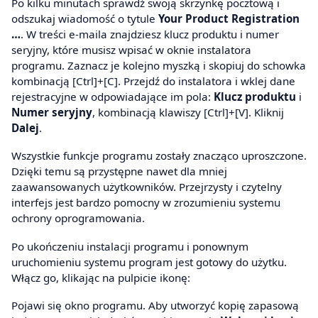
Po kilku minutach sprawdź swoją skrzynkę pocztową i
odszukaj wiadomość o tytule
Your Product Registration
…
. W treści e-maila znajdziesz klucz produktu i numer
seryjny, które musisz wpisać w oknie instalatora
programu. Zaznacz je kolejno myszką i skopiuj do schowka
kombinacją [Ctrl]+[C]. Przejdź do instalatora i wklej dane
rejestracyjne w odpowiadające im pola:
Klucz produktu
i
Numer seryjny
, kombinacją klawiszy [Ctrl]+[V]. Kliknij
Dalej
.
Wszystkie funkcje programu zostały znacząco uproszczone.
Dzięki temu są przystępne nawet dla mniej
zaawansowanych użytkowników. Przejrzysty i czytelny
interfejs jest bardzo pomocny w zrozumieniu systemu
ochrony oprogramowania.
Po ukończeniu instalacji programu i ponownym
uruchomieniu systemu program jest gotowy do użytku.
Włącz go, klikając na pulpicie ikonę:
Pojawi się okno programu. Aby utworzyć kopię zapasową