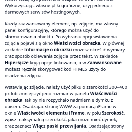
Wykorzystując własne pliki graficzne, użyj jednego z
darmowych serwisów hostingowych.
Każdy zaawansowany element, np. zdjęcie, ma własny
panel konfiguracyjny, którego można użyć do
sformatowania obiektu. Po wybraniu opcji wstawienia
zdjęcia pojawi się okno
Właściwości obrazka
. W głównej
zakładce
Informacje o obrazku
możesz określić wymiary
oraz sposób oblewania zdjęcia przez tekst. W zakładce
Hiperłącze
kryją opcje linkowania, a w
Zaawansowane
możesz ręcznie skorygować kod HTML5 użyty do
osadzenia zdjęcia.
Wstawiając zdjęcie, należy użyć pliku o szerokości 300–400
px lub zmniejszyć jego rozmiar w panelu
Właściwości
obrazka
, tak by nie rozpychało nadmiernie dymku z
opisem. Osadzając stronę WWW za pomocą iFrame w
oknie
Właściwości elementu iFrame
, w polu
Szerokość
,
wpisz maksymalną szerokość, jaką może mieć dymek,
oraz zaznacz
Włącz paski przewijania
. Osadzając strony