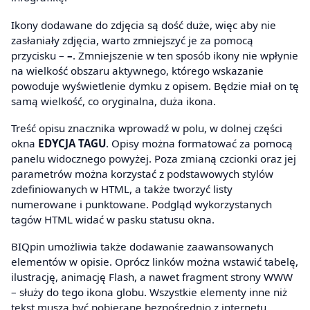
Ikony dodawane do zdjęcia są dość duże, więc aby nie
zasłaniały zdjęcia, warto zmniejszyć je za pomocą
przycisku –
–
. Zmniejszenie w ten sposób ikony nie wpłynie
na wielkość obszaru aktywnego, którego wskazanie
powoduje wyświetlenie dymku z opisem. Będzie miał on tę
samą wielkość, co oryginalna, duża ikona.
Treść opisu znacznika wprowadź w polu, w dolnej części
okna
EDYCJA TAGU
. Opisy można formatować za pomocą
panelu widocznego powyżej. Poza zmianą czcionki oraz jej
parametrów można korzystać z podstawowych stylów
zdefiniowanych w HTML, a także tworzyć listy
numerowane i punktowane. Podgląd wykorzystanych
tagów HTML widać w pasku statusu okna.
BIQpin umożliwia także dodawanie zaawansowanych
elementów w opisie. Oprócz linków można wstawić tabelę,
ilustrację, animację Flash, a nawet fragment strony WWW
– służy do tego ikona globu. Wszystkie elementy inne niż
tekst muszą być pobierane bezpośrednio z internetu.