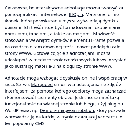
Ciekawsze, bo interaktywne adnotacje można tworzyć za
pomocą aplikacji internetowej
BIQpin
. Mają one formę
ikonek, które po wskazaniu myszą wyświetlają dymki z
opisami. Ich treść może być formatowana i uzupełniana
obrazkami, tabelami, a także animacjami. Możliwość
stosowania wewnątrz dymków elementu iFrame pozwala
na osadzenie tam dowolnej treści, nawet podglądu całej
strony WWW. Gotowe zdjęcie z adnotacjami można
udostępnić w mediach społecznościowych lub wykorzystać
jako ilustrację materiału na blogu czy stronie WWW.
Adnotacje mogą wzbogacić dyskusję online i współpracę w
sieci. Serwis
Marqueed
umożliwia udostępnianie zdjęć z
interfejsem, za pomocą którego odbiorcy mogą zaznaczać
i komentować fragmenty obrazu. Jeśli chcesz mieć taką
funkcjonalność na własnej stronie lub blogu, użyj pluginu
WordPressa, np.
Demon-image-annotation
, który pozwala
wprowadzić ją na każdej witrynie działającej w oparciu o
ten popularny CMS.