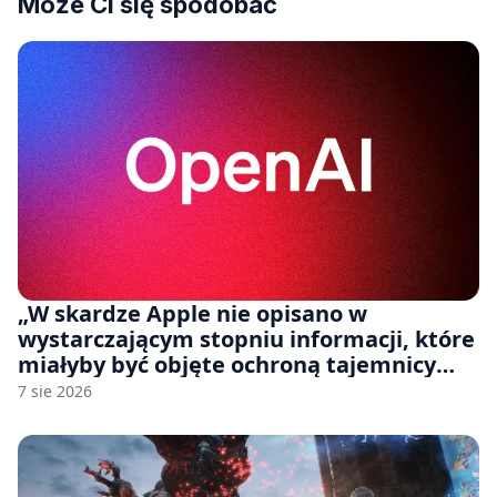
Może Ci się spodobać
„W skardze Apple nie opisano w
wystarczającym stopniu informacji, które
miałyby być objęte ochroną tajemnicy
handlowej”. OpenAI żąda odrzucenia
7 sie 2026
pozwu