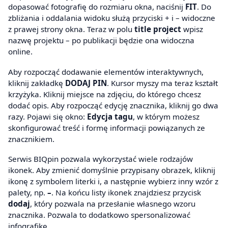
dopasować fotografię do rozmiaru okna, naciśnij
FIT
. Do
zbliżania i oddalania widoku służą przyciski + i – widoczne
z prawej strony okna. Teraz w polu
title project
wpisz
nazwę projektu – po publikacji będzie ona widoczna
online.
Aby rozpocząć dodawanie elementów interaktywnych,
kliknij zakładkę
DODAJ PIN
. Kursor myszy ma teraz kształt
krzyżyka. Kliknij miejsce na zdjęciu, do którego chcesz
dodać opis. Aby rozpocząć edycję znacznika, kliknij go dwa
razy. Pojawi się okno:
Edycja tagu
, w którym możesz
skonfigurować treść i formę informacji powiązanych ze
znacznikiem.
Serwis BIQpin pozwala wykorzystać wiele rodzajów
ikonek. Aby zmienić domyślnie przypisany obrazek, kliknij
ikonę z symbolem literki i, a następnie wybierz inny wzór z
palety, np.
–
. Na końcu listy ikonek znajdziesz przycisk
dodaj
, który pozwala na przesłanie własnego wzoru
znacznika. Pozwala to dodatkowo spersonalizować
infografikę.