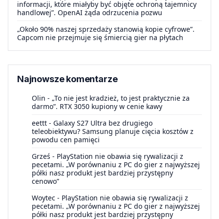
informacji, które miałyby być objęte ochroną tajemnicy
handlowej”. OpenAI żąda odrzucenia pozwu
„Około 90% naszej sprzedaży stanowią kopie cyfrowe”.
Capcom nie przejmuje się śmiercią gier na płytach
Najnowsze komentarze
Olin
-
„To nie jest kradzież, to jest praktycznie za
darmo”. RTX 3050 kupiony w cenie kawy
eettt
-
Galaxy S27 Ultra bez drugiego
teleobiektywu? Samsung planuje cięcia kosztów z
powodu cen pamięci
Grześ
-
PlayStation nie obawia się rywalizacji z
pecetami. „W porównaniu z PC do gier z najwyższej
półki nasz produkt jest bardziej przystępny
cenowo”
Woytec
-
PlayStation nie obawia się rywalizacji z
pecetami. „W porównaniu z PC do gier z najwyższej
półki nasz produkt jest bardziej przystępny