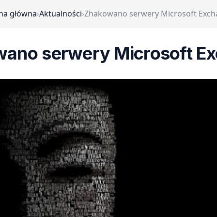
na główna
›
Aktualności
›
Zhakowano serwery Microsoft Exc
ano serwery Microsoft E