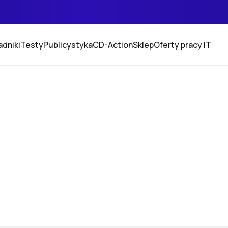
adniki
Testy
Publicystyka
CD-Action
Sklep
Oferty pracy IT