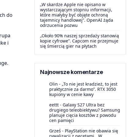
„W skardze Apple nie opisano w
wystarczającym stopniu informacji,
ich do
które miałyby być objęte ochroną
tajemnicy handlowej”. OpenAI żąda
odrzucenia pozwu
grupa
„Około 90% naszej sprzedaży stanowią
kopie cyfrowe”. Capcom nie przejmuje
ke i
się śmiercią gier na płytach
nge.
Najnowsze komentarze
Olin
-
„To nie jest kradzież, to jest
praktycznie za darmo”. RTX 3050
kupiony w cenie kawy
eettt
-
Galaxy S27 Ultra bez
drugiego teleobiektywu? Samsung
planuje cięcia kosztów z powodu
cen pamięci
Grześ
-
PlayStation nie obawia się
rywalizacji z pecetami. „W