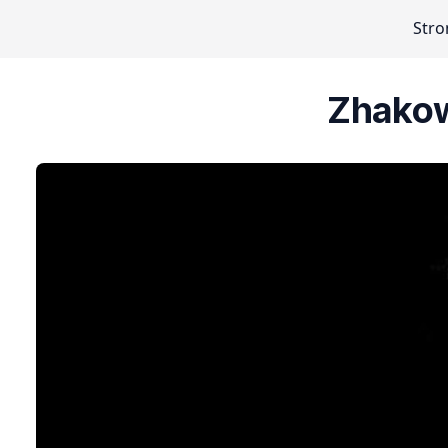
Stro
Zhakow