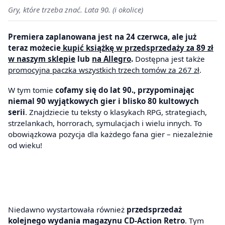
Gry, które trzeba znać. Lata 90. (i okolice)
Premiera zaplanowana jest na 24 czerwca, ale już
teraz możecie
kupić książkę w przedsprzedaży za 89 zł
w naszym sklepie
lub
na Allegro
.
Dostępna jest także
promocyjna paczka wszystkich trzech tomów za 267 zł
.
W tym tomie
cofamy się do lat 90., przypominając
niemal 90 wyjątkowych gier i blisko 80 kultowych
serii
.
Znajdziecie tu teksty o klasykach RPG, strategiach,
strzelankach, horrorach, symulacjach i wielu innych. To
obowiązkowa pozycja dla każdego fana gier – niezależnie
od wieku!
Niedawno wystartowała również
przedsprzedaż
kolejnego wydania magazynu CD-Action Retro
. Tym