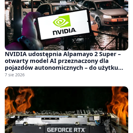
NVIDIA udostępnia Alpamayo 2 Super –
otwarty model AI przeznaczony dla
pojazdów autonomicznych – do użytku
komercyjnego
7 sie 2026