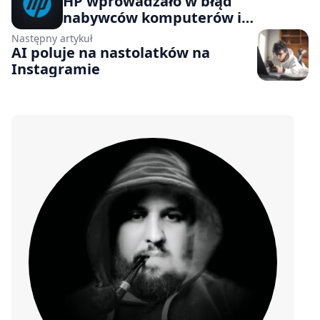
HP wprowadzało w błąd
nabywców komputerów i
klawiatur. Teraz musi wypłacać
Następny artykuł
odszkodowania
AI poluje na nastolatków na
Instagramie