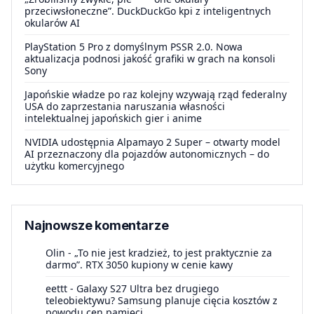
przeciwsłoneczne”. DuckDuckGo kpi z inteligentnych
okularów AI
PlayStation 5 Pro z domyślnym PSSR 2.0. Nowa
aktualizacja podnosi jakość grafiki w grach na konsoli
Sony
Japońskie władze po raz kolejny wzywają rząd federalny
USA do zaprzestania naruszania własności
intelektualnej japońskich gier i anime
NVIDIA udostępnia Alpamayo 2 Super – otwarty model
AI przeznaczony dla pojazdów autonomicznych – do
użytku komercyjnego
Najnowsze komentarze
Olin
-
„To nie jest kradzież, to jest praktycznie za
darmo”. RTX 3050 kupiony w cenie kawy
eettt
-
Galaxy S27 Ultra bez drugiego
teleobiektywu? Samsung planuje cięcia kosztów z
powodu cen pamięci