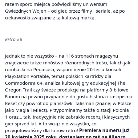
razem sporo miejsca poświęciliśmy uniwersum
Gwiezdnych Wojen – od gier, przez filmy i seriale, aż po
ciekawostki związane z tą kultową marką.
Retro #8
Jednak to nie wszystko – na 116 stronach magazynu
znajdziecie także mnóstwo różnorodnych treści, takich jak:
romhacki na Pegasusa, wspomnienie 20-lecia konsoli
PlayStation Portable, temat polskich kartridży dla
Commodore’a 64, analiza kultowej gry edukacyjnej The
Oregon Trail czy świeże produkcje na platformy 8-bitowe.
Fanom na pewno przypadnie do gustu historia czasopisma
Reset czy powrót do planszówki Talisman (znanej w Polsce
jako Magia i Miecz). Przypominamy także o stacji Polonia
1 oraz… tak, tradycyjnie nie zabrakło recenzji klasycznych
gier sprzed lat. A to wciąż nie wszystko, co
przygotowaliśmy dla fanów retro!
Premiera numeru już
29 kwietnia 2025 roku, dostaniesz go zaś
na Allegro