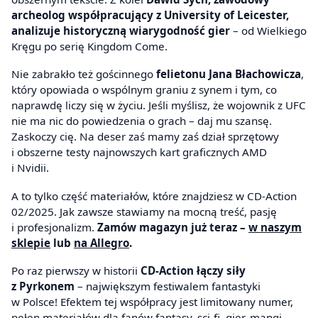
archeolog współpracujący z University of Leicester,
analizuje historyczną wiarygodność gier
– od Wielkiego
Kręgu po serię Kingdom Come.
Nie zabrakło też gościnnego
felietonu Jana Błachowicza
,
który opowiada o wspólnym graniu z synem i tym, co
naprawdę liczy się w życiu. Jeśli myślisz, że wojownik z UFC
nie ma nic do powiedzenia o grach – daj mu szansę.
Zaskoczy cię. Na deser zaś mamy zaś dział sprzętowy
i obszerne testy najnowszych kart graficznych AMD
i Nvidii.
A to tylko część materiałów, które znajdziesz w CD-Action
02/2025. Jak zawsze stawiamy na mocną treść, pasję
i profesjonalizm.
Zamów magazyn już teraz –
w naszym
sklepie
lub
na Allegro
.
Po raz pierwszy w historii
CD-Action łączy siły
z Pyrkonem
– największym festiwalem fantastyki
w Polsce! Efektem tej współpracy jest limitowany numer,
pełen materiałów dla fanów fantasy, sci-fi, gier, mangi,