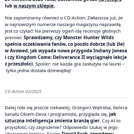
lub
w naszym sklepie
.
Nie zapominamy również o CD-Action. Zwłaszcza już, że
w najnowszym numerze naszego magazynu naprawdę
jest co czytać! Na pierwszy ogień idą recenzje głośnych
premier.
Sprawdzamy, czy Monster Hunter Wilds
spełnia oczekiwania fanów, co poszło dobrze (lub źle)
w Avowed, jak wypada nowa przygoda Indiany Jonesa
i czy Kingdom Come: Deliverance II wyciągnęło lekcje
z przeszłości
. Spoiler: nie każda gra zasłużyła na laurki –
tylko jedna dostała dziewiątkę!
CD-Action 02/2025
Dalej robi się jeszcze ciekawiej. Grzegorz Wątroba, twórca
kanału Okiem Deva i programista, przygląda się,
jak
sztuczna inteligencja zmienia branżę gier
. Czy AI to
przyszłość, czy zagrożenie? Odpowiedzi szukaj w jego
obszernym tekście. Z kolei
Dawid Sych, zawodowy