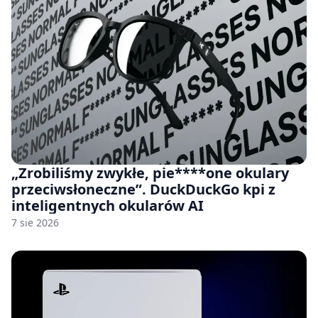
„Zrobiliśmy zwykłe, pie****one okulary
przeciwsłoneczne”. DuckDuckGo kpi z
inteligentnych okularów AI
7 sie 2026