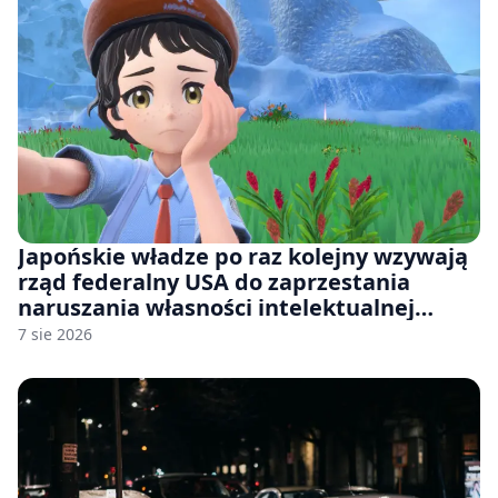
Japońskie władze po raz kolejny wzywają
rząd federalny USA do zaprzestania
naruszania własności intelektualnej
japońskich gier i anime
7 sie 2026