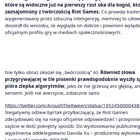
które są widoczne już na pierwszy rzut oka dla kogoś, kto
zaznajomiony z twórczością Riot Games.
Co prawda trailer
wygenerowany przez sztuczną inteligencję, niemniej to człow
doszedł do wniosku, że wygląda on dobrze i powinien wyląd
oficjalnym profilu gry w mediach społecznościowych.
Nie tylko obraz okazał się „twórczością” AI.
Również słowa
przygrywającej w tle piosenki prawdopodobnie wyszły 
pióra zlepka algorytmów
, jako że nie grzeszą ani głębią, an
sensem. Jeśli nie wierzycie, zobaczcie sami:
https://twitter.com/AroushTheKween/status/195245000043
Negatywny odzew był tak przytłaczający, że Riot Games
zdecydowało się na niego oficjalnie odpowiedzieć i przeprosi
zajście w dość pokrętny sposób. Do wystosowania publiczne
wyjaśnienia oddelegowano Davida Xu – producenta wykona
League of Legends: Wild Rift.