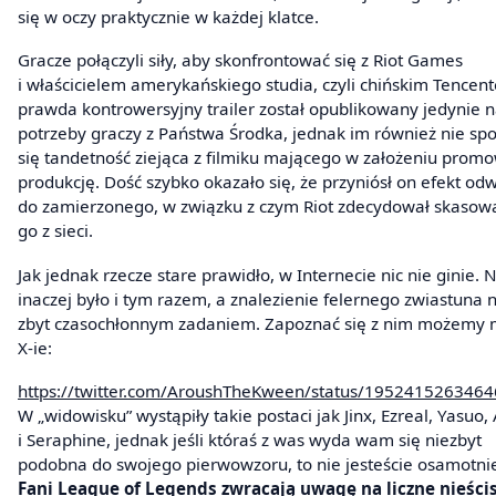
się w oczy praktycznie w każdej klatce.
Gracze połączyli siły, aby skonfrontować się z Riot Games
i właścicielem amerykańskiego studia, czyli chińskim Tencen
prawda kontrowersyjny trailer został opublikowany jedynie 
potrzeby graczy z Państwa Środka, jednak im również nie sp
się tandetność ziejąca z filmiku mającego w założeniu prom
produkcję. Dość szybko okazało się, że przyniósł on efekt od
do zamierzonego, w związku z czym Riot zdecydował skasowa
go z sieci.
Jak jednak rzecze stare prawidło, w Internecie nic nie ginie. 
inaczej było i tym razem, a znalezienie felernego zwiastuna n
zbyt czasochłonnym zadaniem. Zapoznać się z nim możemy m
X-ie:
https://twitter.com/AroushTheKween/status/195241526346
W „widowisku” wystąpiły takie postaci jak Jinx, Ezreal, Yasuo,
i Seraphine, jednak jeśli któraś z was wyda wam się niezbyt
podobna do swojego pierwowzoru, to nie jesteście osamotnie
Fani League of Legends zwracają uwagę na liczne nieścis