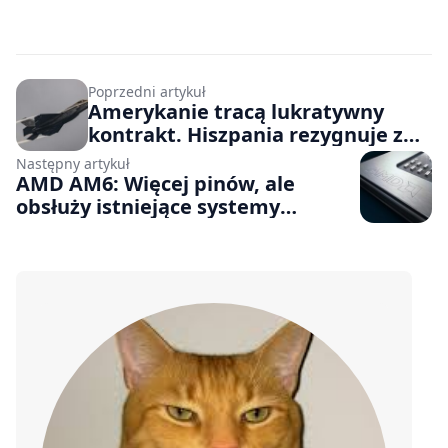
Poprzedni artykuł
Amerykanie tracą lukratywny
kontrakt. Hiszpania rezygnuje z
zakupu F‑35 na rzecz Eurofightera
Następny artykuł
lub… obietnicy
AMD AM6: Więcej pinów, ale
obsłuży istniejące systemy
chłodzenia. Tak wskazują przecieki