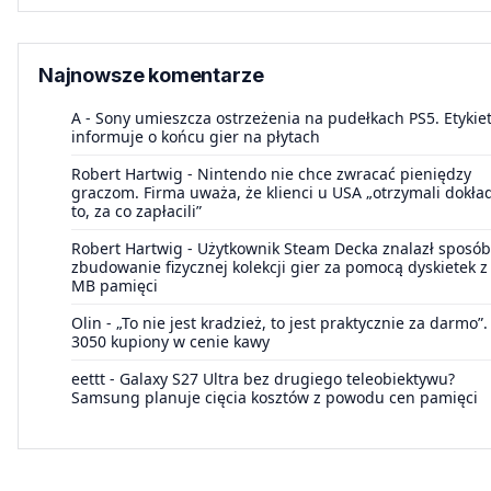
Najnowsze komentarze
A
-
Sony umieszcza ostrzeżenia na pudełkach PS5. Etykie
informuje o końcu gier na płytach
Robert Hartwig
-
Nintendo nie chce zwracać pieniędzy
graczom. Firma uważa, że klienci u USA „otrzymali dokła
to, za co zapłacili”
Robert Hartwig
-
Użytkownik Steam Decka znalazł sposób
zbudowanie fizycznej kolekcji gier za pomocą dyskietek z
MB pamięci
Olin
-
„To nie jest kradzież, to jest praktycznie za darmo”
3050 kupiony w cenie kawy
eettt
-
Galaxy S27 Ultra bez drugiego teleobiektywu?
Samsung planuje cięcia kosztów z powodu cen pamięci