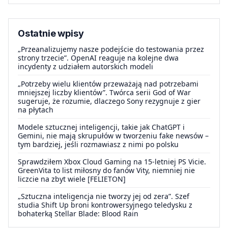
Ostatnie wpisy
„Przeanalizujemy nasze podejście do testowania przez
strony trzecie”. OpenAI reaguje na kolejne dwa
incydenty z udziałem autorskich modeli
„Potrzeby wielu klientów przeważają nad potrzebami
mniejszej liczby klientów”. Twórca serii God of War
sugeruje, że rozumie, dlaczego Sony rezygnuje z gier
na płytach
Modele sztucznej inteligencji, takie jak ChatGPT i
Gemini, nie mają skrupułów w tworzeniu fake newsów –
tym bardziej, jeśli rozmawiasz z nimi po polsku
Sprawdziłem Xbox Cloud Gaming na 15-letniej PS Vicie.
GreenVita to list miłosny do fanów Vity, niemniej nie
liczcie na zbyt wiele [FELIETON]
„Sztuczna inteligencja nie tworzy jej od zera”. Szef
studia Shift Up broni kontrowersyjnego teledysku z
bohaterką Stellar Blade: Blood Rain