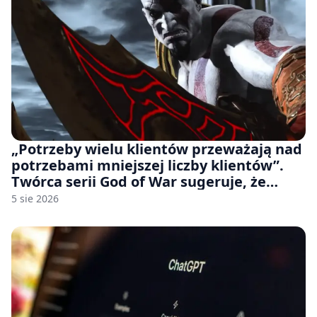
„Potrzeby wielu klientów przeważają nad
potrzebami mniejszej liczby klientów”.
Twórca serii God of War sugeruje, że
rozumie, dlaczego Sony rezygnuje z gier
5 sie 2026
na płytach