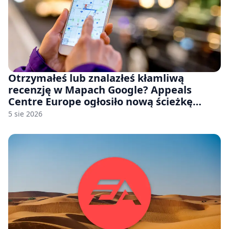
Otrzymałeś lub znalazłeś kłamliwą
recenzję w Mapach Google? Appeals
Centre Europe ogłosiło nową ścieżkę
odwoławczą dla firm i konsumentów
5 sie 2026