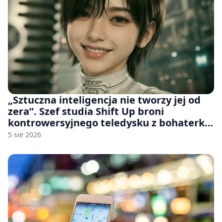
„Sztuczna inteligencja nie tworzy jej od
zera”. Szef studia Shift Up broni
kontrowersyjnego teledysku z bohaterką
Stellar Blade: Blood Rain
5 sie 2026