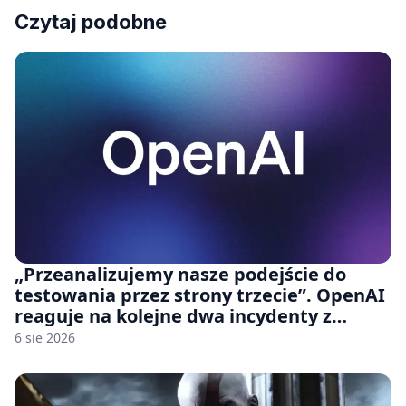
Czytaj podobne
„Przeanalizujemy nasze podejście do
testowania przez strony trzecie”. OpenAI
reaguje na kolejne dwa incydenty z
udziałem autorskich modeli
6 sie 2026