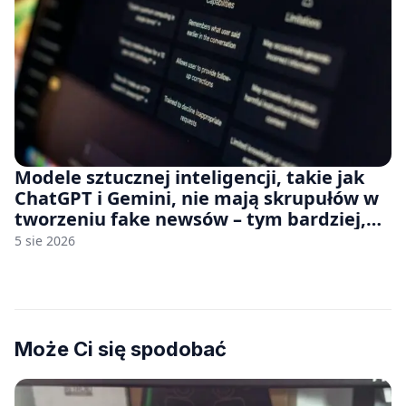
Modele sztucznej inteligencji, takie jak
ChatGPT i Gemini, nie mają skrupułów w
tworzeniu fake newsów – tym bardziej,
jeśli rozmawiasz z nimi po polsku
5 sie 2026
Może Ci się spodobać