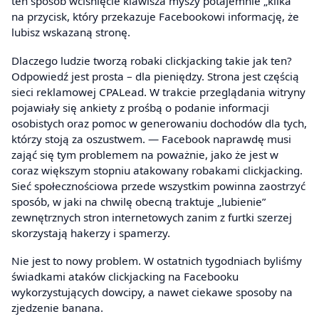
ten sposób wciśnięcie klawisza myszy potajemnie „klika”
na przycisk, który przekazuje Facebookowi informację, że
lubisz wskazaną stronę.
Dlaczego ludzie tworzą robaki clickjacking takie jak ten?
Odpowiedź jest prosta – dla pieniędzy. Strona jest częścią
sieci reklamowej CPALead. W trakcie przeglądania witryny
pojawiały się ankiety z prośbą o podanie informacji
osobistych oraz pomoc w generowaniu dochodów dla tych,
którzy stoją za oszustwem. — Facebook naprawdę musi
zająć się tym problemem na poważnie, jako że jest w
coraz większym stopniu atakowany robakami clickjacking.
Sieć społecznościowa przede wszystkim powinna zaostrzyć
sposób, w jaki na chwilę obecną traktuje „lubienie”
zewnętrznych stron internetowych zanim z furtki szerzej
skorzystają hakerzy i spamerzy.
Nie jest to nowy problem. W ostatnich tygodniach byliśmy
świadkami ataków clickjacking na Facebooku
wykorzystujących dowcipy, a nawet ciekawe sposoby na
zjedzenie banana.