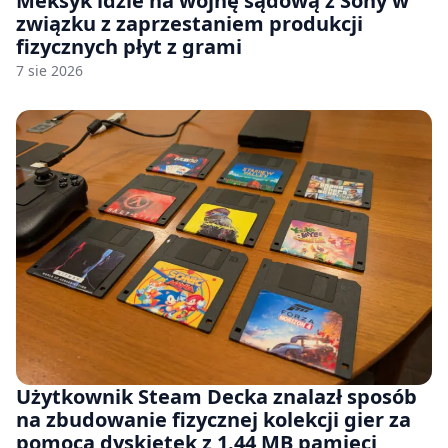
Meksyk idzie na wojnę sądową z Sony w
związku z zaprzestaniem produkcji
fizycznych płyt z grami
7 sie 2026
Użytkownik Steam Decka znalazł sposób
na zbudowanie fizycznej kolekcji gier za
pomocą dyskietek z 1.44 MB pamięci