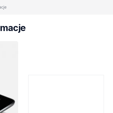
acje
rmacje