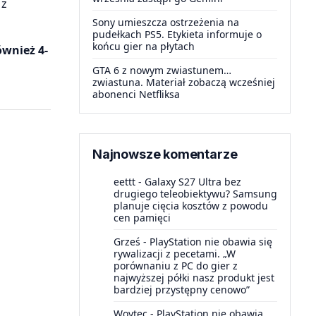
 z
Sony umieszcza ostrzeżenia na
pudełkach PS5. Etykieta informuje o
końcu gier na płytach
ównież 4-
GTA 6 z nowym zwiastunem…
zwiastuna. Materiał zobaczą wcześniej
abonenci Netfliksa
Najnowsze komentarze
eettt
-
Galaxy S27 Ultra bez
drugiego teleobiektywu? Samsung
planuje cięcia kosztów z powodu
cen pamięci
Grześ
-
PlayStation nie obawia się
rywalizacji z pecetami. „W
porównaniu z PC do gier z
najwyższej półki nasz produkt jest
bardziej przystępny cenowo”
Woytec
-
PlayStation nie obawia