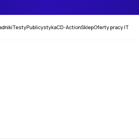
adniki
Testy
Publicystyka
CD-Action
Sklep
Oferty pracy IT