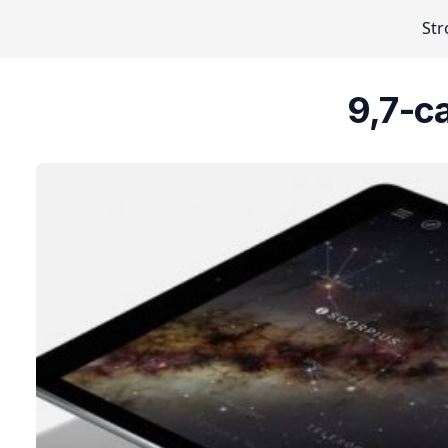
Str
9,7-c