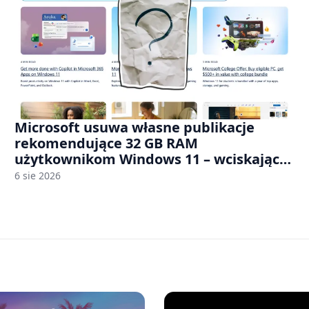
Microsoft usuwa własne publikacje
rekomendujące 32 GB RAM
użytkownikom Windows 11 – wciskając
nam przy tym komputery z 8 GB RAM po
6 sie 2026
zawyżonych cenach