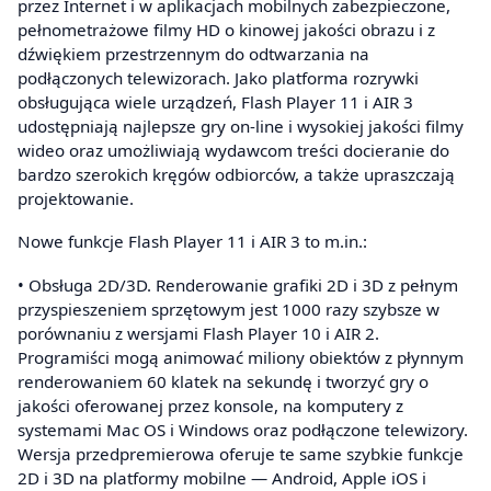
przez Internet i w aplikacjach mobilnych zabezpieczone,
pełnometrażowe filmy HD o kinowej jakości obrazu i z
dźwiękiem przestrzennym do odtwarzania na
podłączonych telewizorach. Jako platforma rozrywki
obsługująca wiele urządzeń, Flash Player 11 i AIR 3
udostępniają najlepsze gry on-line i wysokiej jakości filmy
wideo oraz umożliwiają wydawcom treści docieranie do
bardzo szerokich kręgów odbiorców, a także upraszczają
projektowanie.
Nowe funkcje Flash Player 11 i AIR 3 to m.in.:
• Obsługa 2D/3D. Renderowanie grafiki 2D i 3D z pełnym
przyspieszeniem sprzętowym jest 1000 razy szybsze w
porównaniu z wersjami Flash Player 10 i AIR 2.
Programiści mogą animować miliony obiektów z płynnym
renderowaniem 60 klatek na sekundę i tworzyć gry o
jakości oferowanej przez konsole, na komputery z
systemami Mac OS i Windows oraz podłączone telewizory.
Wersja przedpremierowa oferuje te same szybkie funkcje
2D i 3D na platformy mobilne — Android, Apple iOS i