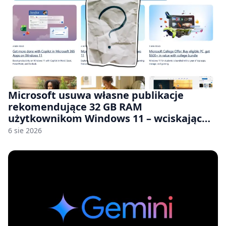
Microsoft usuwa własne publikacje
rekomendujące 32 GB RAM
użytkownikom Windows 11 – wciskając
nam przy tym komputery z 8 GB RAM po
6 sie 2026
zawyżonych cenach