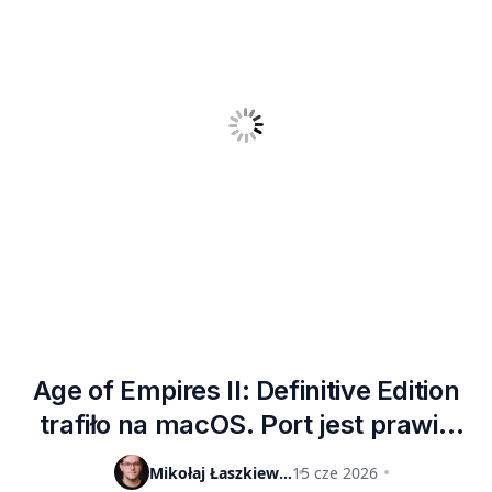
Age of Empires II: Definitive Edition
trafiło na macOS. Port jest prawie
idealny, ale brak tej funkcji mocno
Mikołaj Łaszkiewicz
15 cze 2026