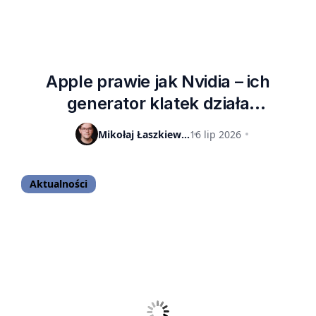
Apple prawie jak Nvidia – ich
generator klatek działa
fenomenalnie w grach
Mikołaj Łaszkiewicz
16 lip 2026
Aktualności