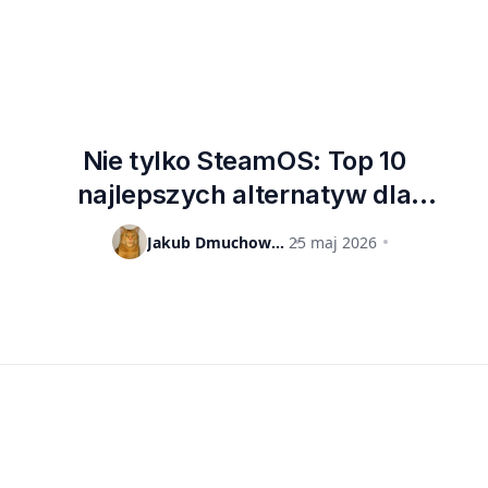
Nie tylko SteamOS: Top 10
najlepszych alternatyw dla
Windows. Gracze, przeciętni i
Jakub Dmuchowski
25 maj 2026
bardziej zaawansowani użytkownicy