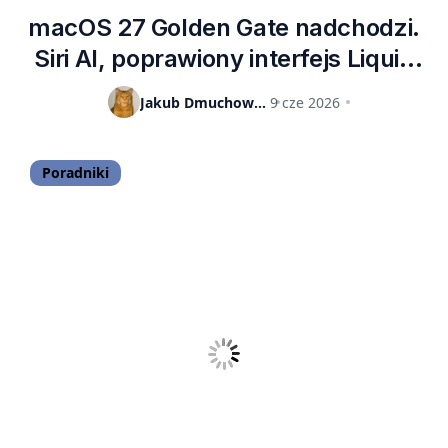
macOS 27 Golden Gate nadchodzi.
Siri AI, poprawiony interfejs Liquid
Glass i rozwód z Intelem
Jakub Dmuchowski
9 cze 2026
Poradniki