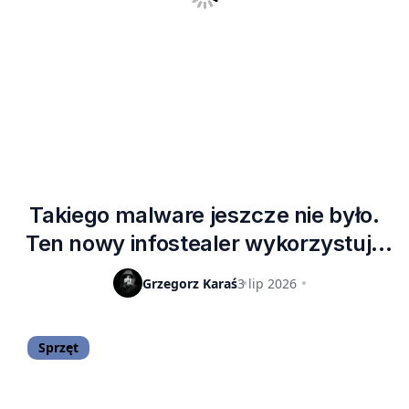
Takiego malware jeszcze nie było.
Ten nowy infostealer wykorzystuje
natywne mechanizmy systemu
Grzegorz Karaś
3 lip 2026
Sprzęt