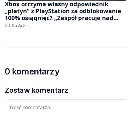
Xbox otrzyma własny odpowiednik
„platyn” z PlayStation za odblokowanie
100% osiągnięć? „Zespół pracuje nad
czymś, co ma się pojawić jeszcze w tym
6 sie 2026
roku”
0 komentarzy
Zostaw komentarz