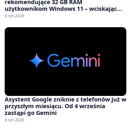
rekomendujące 32 GB RAM
użytkownikom Windows 11 – wciskając
nam przy tym komputery z 8 GB RAM po
6 sie 2026
zawyżonych cenach
Asystent Google zniknie z telefonów już w
przyszłym miesiącu. Od 4 września
zastąpi go Gemini
6 sie 2026