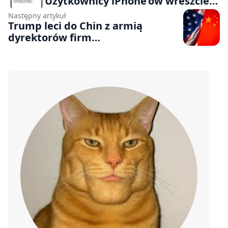
Użytkownicy iPhone’ów wreszcie
skorzystają z czatów RCS
Następny artykuł
Trump leci do Chin z armią
dyrektorów firm
technologicznych. Na pokładzie
zabrakło miejsca dla szefa Nvidii