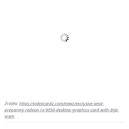
Źródło:
https://videocardz.com/newz/exclusive-amd-
preparing-radeon-rx-9050-desktop-graphics-card-with-8gb-
vram