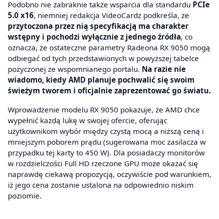
Podobno nie zabraknie także wsparcia dla standardu
PCIe
5.0 x16
, niemniej redakcja VideoCardz podkreśla, że
przytoczona przez nią specyfikacją ma charakter
wstępny i pochodzi wyłącznie z jednego źródła
, co
oznacza, że ostateczne parametry Radeona RX 9050 mogą
odbiegać od tych przedstawionych w powyższej tabelce
pożyczonej ze wspomnianego portalu.
Na razie nie
wiadomo, kiedy AMD planuje pochwalić się swoim
świeżym tworem i oficjalnie zaprezentować go światu.
Wprowadzenie modelu RX 9050 pokazuje, że AMD chce
wypełnić każdą lukę w swojej ofercie, oferując
użytkownikom wybór między czystą mocą a niższą ceną i
mniejszym poborem prądu (sugerowana moc zasilacza w
przypadku tej karty to 450 W). Dla posiadaczy monitorów
w rozdzielczości Full HD rzeczone GPU może okazać się
naprawdę ciekawą propozycją, oczywiście pod warunkiem,
iż jego cena zostanie ustalona na odpowiednio niskim
poziomie.