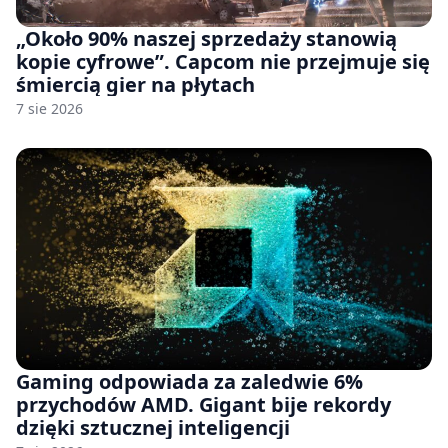
„Około 90% naszej sprzedaży stanowią
kopie cyfrowe”. Capcom nie przejmuje się
śmiercią gier na płytach
7 sie 2026
Gaming odpowiada za zaledwie 6%
przychodów AMD. Gigant bije rekordy
dzięki sztucznej inteligencji