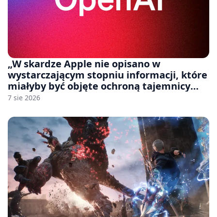
„W skardze Apple nie opisano w
wystarczającym stopniu informacji, które
miałyby być objęte ochroną tajemnicy
handlowej”. OpenAI żąda odrzucenia
7 sie 2026
pozwu