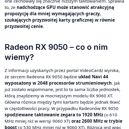
one cechowały się znacznie niższym taktowaniem. Sprawia
to, że
nadchodzące GPU może stanowić atrakcyjną
propozycję dla mniej wymagających graczy,
szukających przyzwoitej karty graficznej w równie
przyzwoitej cenie
.
Radeon RX 9050 – co o nim
wiemy?
Z informacji uzyskanych przez portal VideoCardz wynika,
że sercem Radeona RX 9050 będzie
układ Navi 44
wyposażony w 2048 procesorów strumieniowych
. Jak
już zostało wspomniane, jest to ta sama liczba jednostek,
którą znajdziemy w mocniejszym modelu RX 9060 XT.
Główna różnica między tymi kartami będzie jednak tkwić
w częstotliwości pracy. W przypadku Radeonów RX 9050
spodziewane taktowanie zegara to 1920 MHz
(o 610
MHz mniej niż w wersji 9060 XT)
oraz 2600 MHz w trybie
boost
(o 530 MHz mniej niż w 9060 XT). Różnica jest więc