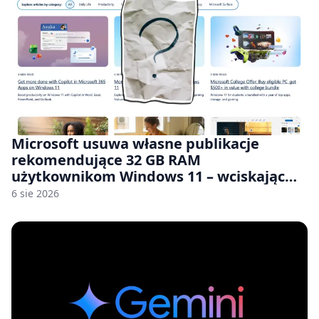
Microsoft usuwa własne publikacje
rekomendujące 32 GB RAM
użytkownikom Windows 11 – wciskając
nam przy tym komputery z 8 GB RAM po
6 sie 2026
zawyżonych cenach