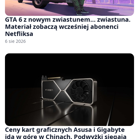
GTA 6 z nowym zwiastunem… zwiastuna.
Materiał zobaczą wcześniej abonenci
Netfliksa
6 sie 2026
Ceny kart graficznych Asusa i Gigabyte
idą w górę w Chinach. Podwyżki sięgają