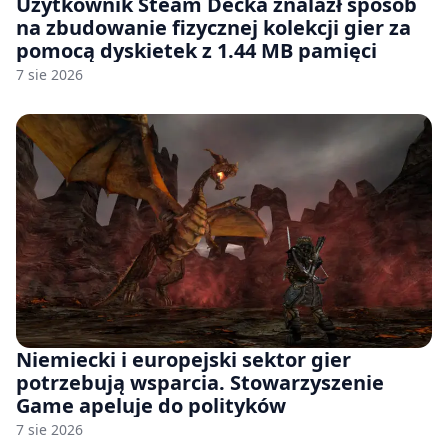
Użytkownik Steam Decka znalazł sposób
na zbudowanie fizycznej kolekcji gier za
pomocą dyskietek z 1.44 MB pamięci
7 sie 2026
Niemiecki i europejski sektor gier
potrzebują wsparcia. Stowarzyszenie
Game apeluje do polityków
7 sie 2026