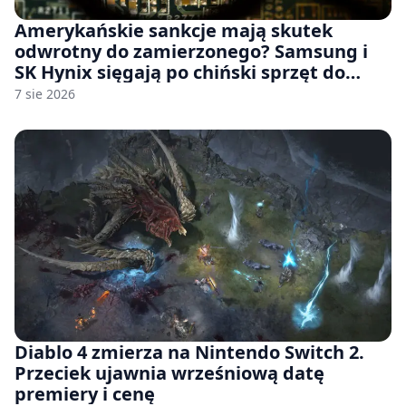
Amerykańskie sankcje mają skutek
odwrotny do zamierzonego? Samsung i
SK Hynix sięgają po chiński sprzęt do
fabryk chipów
7 sie 2026
Diablo 4 zmierza na Nintendo Switch 2.
Przeciek ujawnia wrześniową datę
premiery i cenę