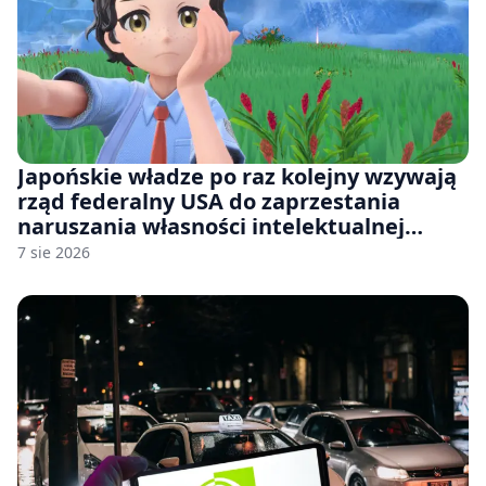
Japońskie władze po raz kolejny wzywają
rząd federalny USA do zaprzestania
naruszania własności intelektualnej
japońskich gier i anime
7 sie 2026