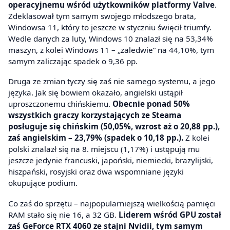
operacyjnemu wśród użytkowników platformy Valve
.
Zdeklasował tym samym swojego młodszego brata,
Windowsa 11, który to jeszcze w styczniu święcił triumfy.
Wedle danych za luty, Windows 10 znalazł się na 53,34%
maszyn, z kolei Windows 11 – „zaledwie” na 44,10%, tym
samym zaliczając spadek o 9,36 pp.
Druga ze zmian tyczy się zaś nie samego systemu, a jego
języka. Jak się bowiem okazało, angielski ustąpił
uproszczonemu chińskiemu.
Obecnie ponad 50%
wszystkich graczy korzystających ze Steama
posługuje się chińskim (50,05%, wzrost aż o 20,88 pp.),
zaś angielskim – 23,79% (spadek o 10,18 pp.).
Z kolei
polski znalazł się na 8. miejscu (1,17%) i ustępują mu
jeszcze jedynie francuski, japoński, niemiecki, brazylijski,
hiszpański, rosyjski oraz dwa wspomniane języki
okupujące podium.
Co zaś do sprzętu – najpopularniejszą wielkością pamięci
RAM stało się nie 16, a 32 GB.
Liderem wśród GPU został
zaś GeForce RTX 4060 ze stajni Nvidii, tym samym