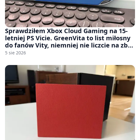
Sprawdziłem Xbox Cloud Gaming na 15-
letniej PS Vicie. GreenVita to list miłosny
do fanów Vity, niemniej nie liczcie na zbyt
wiele [FELIETON]
5 sie 2026