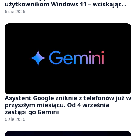
użytkownikom Windows 11 – wciskając
nam przy tym komputery z 8 GB RAM po
6 sie 2026
zawyżonych cenach
Asystent Google zniknie z telefonów już w
przyszłym miesiącu. Od 4 września
zastąpi go Gemini
6 sie 2026