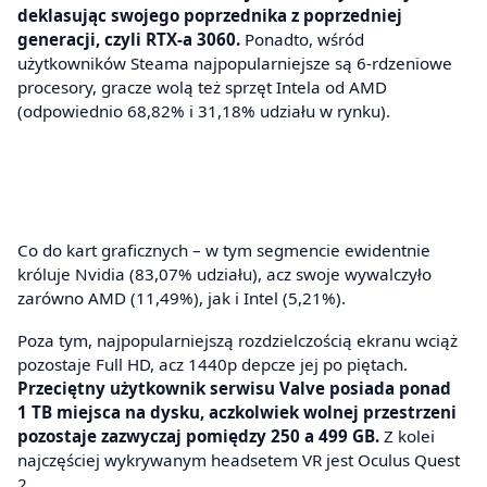
deklasując swojego poprzednika z poprzedniej
generacji, czyli RTX-a 3060.
Ponadto, wśród
użytkowników Steama najpopularniejsze są 6-rdzeniowe
procesory, gracze wolą też sprzęt Intela od AMD
(odpowiednio 68,82% i 31,18% udziału w rynku).
Co do kart graficznych – w tym segmencie ewidentnie
króluje Nvidia (83,07% udziału), acz swoje wywalczyło
zarówno AMD (11,49%), jak i Intel (5,21%).
Poza tym, najpopularniejszą rozdzielczością ekranu wciąż
pozostaje Full HD, acz 1440p depcze jej po piętach.
Przeciętny użytkownik serwisu Valve posiada ponad
1 TB miejsca na dysku, aczkolwiek wolnej przestrzeni
pozostaje zazwyczaj pomiędzy 250 a 499 GB.
Z kolei
najczęściej wykrywanym headsetem VR jest Oculus Quest
2.