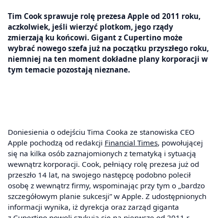
Tim Cook sprawuje rolę prezesa Apple od 2011 roku,
aczkolwiek, jeśli wierzyć plotkom, jego rządy
zmierzają ku końcowi. Gigant z Cupertino może
wybrać nowego szefa już na początku przyszłego roku,
niemniej na ten moment dokładne plany korporacji w
tym temacie pozostają nieznane.
Doniesienia o odejściu Tima Cooka ze stanowiska CEO
Apple pochodzą od redakcji
Financial Times
, powołującej
się na kilka osób zaznajomionych z tematyką i sytuacją
wewnątrz korporacji. Cook, pełniący rolę prezesa już od
przeszło 14 lat, na swojego następcę podobno polecił
osobę z wewnątrz firmy, wspominając przy tym o „bardzo
szczegółowym planie sukcesji” w Apple. Z udostępnionych
informacji wynika, iż dyrekcja oraz zarząd giganta
z Cupertino powoli szykują się na pierwsze od 2011 r.