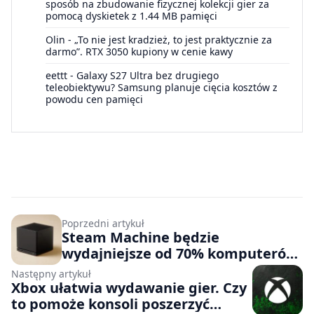
sposób na zbudowanie fizycznej kolekcji gier za
pomocą dyskietek z 1.44 MB pamięci
Olin
-
„To nie jest kradzież, to jest praktycznie za
darmo”. RTX 3050 kupiony w cenie kawy
eettt
-
Galaxy S27 Ultra bez drugiego
teleobiektywu? Samsung planuje cięcia kosztów z
powodu cen pamięci
Poprzedni artykuł
Steam Machine będzie
wydajniejsze od 70% komputerów
do gier. Inżynier Valve uchyla
Następny artykuł
rąbka tajemnicy
Xbox ułatwia wydawanie gier. Czy
to pomoże konsoli poszerzyć