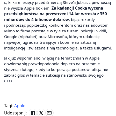
r., kilka miesięcy przed śmiercią Steve’a Jobsa, z pewnością
nie wyszła Apple bokiem.
Za kadencji Cooka wycena
przedsiębiorstwa na przestrzeni 14 lat wzrosła z 350
miliardów do 4 bilionów dolarów
, bijąc rekordy
i podnosząc poprzeczkę konkurentom oraz naśladowcom.
Mimo to firma pozostaje w tyle za tuzami pokroju Nvidii,
Google (Alphabet) oraz Microsoftu, którym udało się
najwięcej ugrać na trwającym boomie na sztuczną
inteligencję i związaną z nią technologią, a także usługami.
Jak już wspomniano, więcej na temat zmian w Apple
dowiemy się prawdopodobnie dopiero na przełomie
stycznia i lutego, kiedy to korporacja postanowi oficjalnie
zabrać głos w temacie sukcesji na stanowisku swojego
CEO.
Tagi:
Apple
Udostępnij: