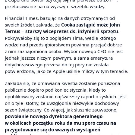
przetasowanie na najwyższym szczeblu władzy.
Financial Times, bazując na danych otrzymanych od
swoich źródeł, zakłada, że
Cooka zastąpić może John
Ternus – starszy wiceprezes ds. inżynierii sprzętu
.
Pokrywałoby się to z poglądem Tima, wedle którego
wodze nad przedsiębiorstwem powinna przejąć dobrze
z nim zaznajomiona osoba. Wybór nowego CEO nie jest
jednak jeszcze niczym pewnym, a sama emerytura
dotychczasowego prezesa do tej pory nie została
potwierdzona, jako że Apple usilnie milczy w tym temacie.
Zakłada się, że omawiana kwestia zostanie poruszona
publicznie dopiero pod koniec stycznia, kiedy to
opublikowany zostanie najświeższy raport o zyskach. Jest
on o tyle istotny, że uwzględnia niezwykle dochodowy
sezon świąteczny. Co więcej, jak słusznie zauważono,
powołanie nowego dyrektora generalnego
w okolicach początku roku da mu sporo czasu na
przygotowanie się do ważnych wystąpień