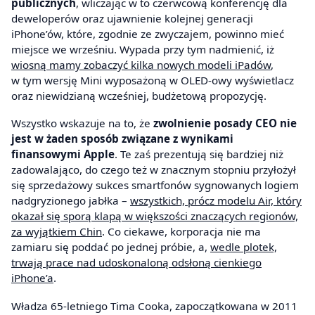
publicznych
, wliczając w to czerwcową konferencję dla
deweloperów oraz ujawnienie kolejnej generacji
iPhone’ów, które, zgodnie ze zwyczajem, powinno mieć
miejsce we wrześniu. Wypada przy tym nadmienić, iż
wiosną mamy zobaczyć kilka nowych modeli iPadów
,
w tym wersję Mini wyposażoną w OLED-owy wyświetlacz
oraz niewidzianą wcześniej, budżetową propozycję.
Wszystko wskazuje na to, że
zwolnienie posady CEO nie
jest w żaden sposób związane z wynikami
finansowymi Apple
. Te zaś prezentują się bardziej niż
zadowalająco, do czego też w znacznym stopniu przyłożył
się sprzedażowy sukces smartfonów sygnowanych logiem
nadgryzionego jabłka –
wszystkich, prócz modelu Air, który
okazał się sporą klapą w większości znaczących regionów,
za wyjątkiem Chin
. Co ciekawe, korporacja nie ma
zamiaru się poddać po jednej próbie, a,
wedle plotek,
trwają prace nad udoskonaloną odsłoną cienkiego
iPhone’a
.
Władza 65-letniego Tima Cooka, zapoczątkowana w 2011