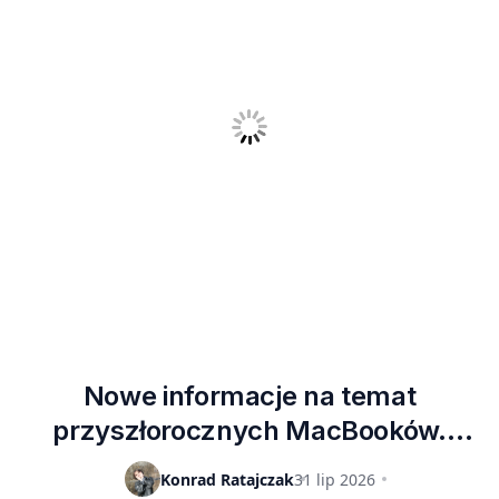
Nowe informacje na temat
przyszłorocznych MacBooków.
Dynamiczna wyspa, dotykowy OLED
Konrad Ratajczak
31 lip 2026