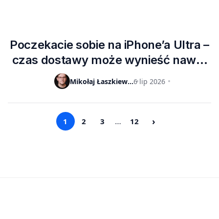
Poczekacie sobie na iPhone’a Ultra –
czas dostawy może wynieść nawet
6 tygodni
Mikołaj Łaszkiewicz
6 lip 2026
›
1
2
3
…
12