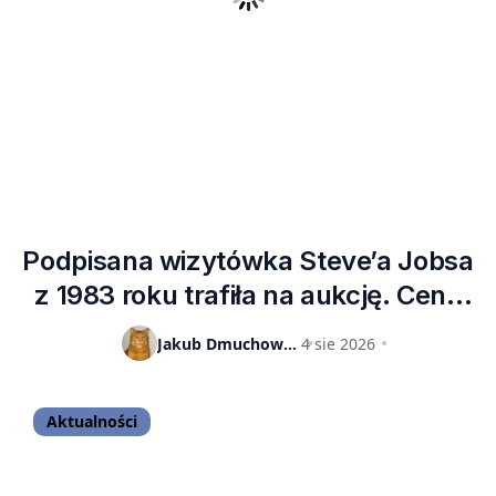
Podpisana wizytówka Steve’a Jobsa
z 1983 roku trafiła na aukcję. Cena
przebiła 85 tysięcy dolarów
Jakub Dmuchowski
4 sie 2026
Aktualności