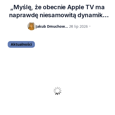
„Myślę, że obecnie Apple TV ma
naprawdę niesamowitą dynamikę
rozwoju”. Przyszły szef Apple nie
Jakub Dmuchowski
28 lip 2026
ma zamiaru rezygnować z
inwestowania w usługę
Aktualności