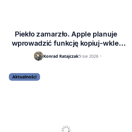
Piekło zamarzło. Apple planuje
wprowadzić funkcję kopiuj-wklej
między telefonami iPhone a
Konrad Ratajczak
5 sie 2026
komputerami z Windowsem
Aktualności