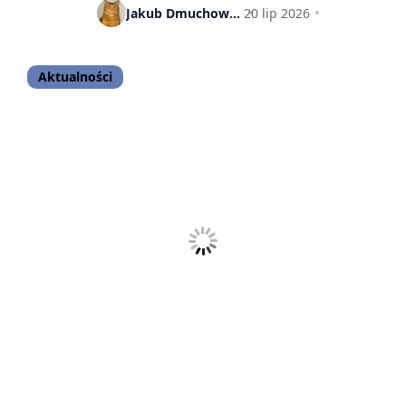
na świecie
Jakub Dmuchowski
20 lip 2026
Aktualności