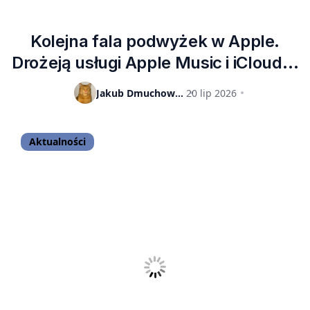
Kolejna fala podwyżek w Apple.
Drożeją usługi Apple Music i iCloud+,
a także iPhone’y w Japonii
Jakub Dmuchowski
20 lip 2026
Aktualności