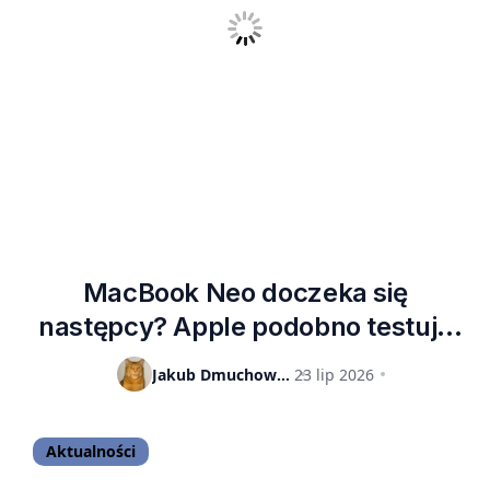
MacBook Neo doczeka się
następcy? Apple podobno testuje
model z nowym układem i większą
Jakub Dmuchowski
23 lip 2026
ilością RAM.
Aktualności