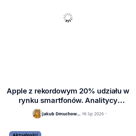
Apple z rekordowym 20% udziału w
rynku smartfonów. Analitycy
ostrzegają, że hossa może skończyć
Jakub Dmuchowski
16 lip 2026
się już w przyszłym roku
Aktualności