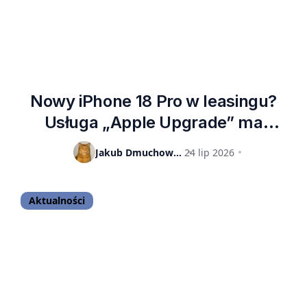
Nowy iPhone 18 Pro w leasingu?
Usługa „Apple Upgrade” ma
napędzić sprzedaż smartfonów
Jakub Dmuchowski
24 lip 2026
Aktualności