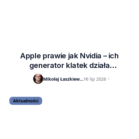
Apple prawie jak Nvidia – ich
generator klatek działa
fenomenalnie w grach
Mikołaj Łaszkiewicz
16 lip 2026
Aktualności