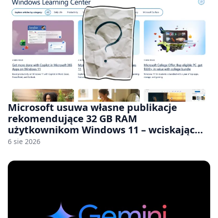
Microsoft usuwa własne publikacje
rekomendujące 32 GB RAM
użytkownikom Windows 11 – wciskając
nam przy tym komputery z 8 GB RAM po
6 sie 2026
zawyżonych cenach