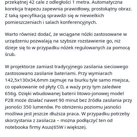
przekątnej 42 cale z odległości 1 metra. Automatyczna
korekcja trapezu zapewnia prawidłowy, prostokątny obraz.
Z taką specyfikacją sprawdzi się w niewielkich
pomieszczeniach i salach konferencyjnych.
Warto również dodać, że wciągane nóżki zastosowane w
urządzeniu pozwalają na szybsze rozstawienie go, niż
dzieje się to w przypadku nóżek regulowanych za pomocą
śrub.
W projektorze zamiast tradycyjnego zasilania sieciowego
zastosowano zasilanie bateriami. Przy wymiarach
142,5x130x34,6mm zajmuje na biurku tyle samo miejsca,
co opakowanie od płyty CD, a waży przy tym zaledwie
656g. Dzięki wbudowanej baterii litowo-jonowej model
P2B może działać nawet 90 minut bez źródła zasilania przy
jasności 350 lumenów. Po obniżeniu poziomu jasności
możliwa jest jeszcze dłuższa praca. W przypadku potrzeby
skorzystania z zasilacza – można podłączyć ten od
notebooka firmy Asus(65W i większe).