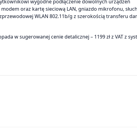
użytkownikowi wygodne podłączenie dowolnych urządzeń
odem oraz kartę sieciową LAN, gniazdo mikrofonu, słuch
zprzewodowej WLAN 802.11b/g z szerokością transferu da
pada w sugerowanej cenie detalicznej – 1199 zł z VAT z s