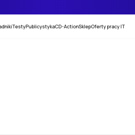
adniki
Testy
Publicystyka
CD-Action
Sklep
Oferty pracy IT