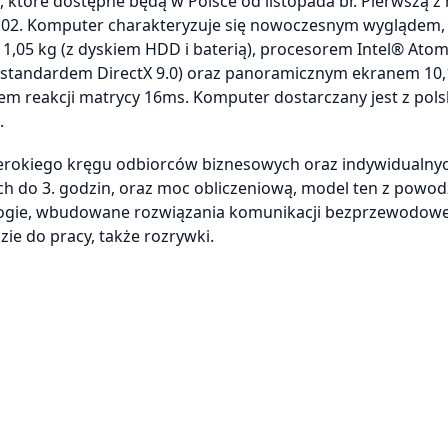
 które dostępne będą w Polsce od listopada br. Pierwszą z
102. Komputer charakteryzuje się nowoczesnym wyglądem,
gą 1,05 kg (z dyskiem HDD i baterią), procesorem Intel® Ato
 standardem DirectX 9.0) oraz panoramicznym ekranem 10,1
sem reakcji matrycy 16ms. Komputer dostarczany jest z pol
.
erokiego kręgu odbiorców biznesowych oraz indywidualnyc
ach do 3. godzin, oraz moc obliczeniową, model ten z powo
ogie, wbudowane rozwiązania komunikacji bezprzewodowe
ie do pracy, także rozrywki.