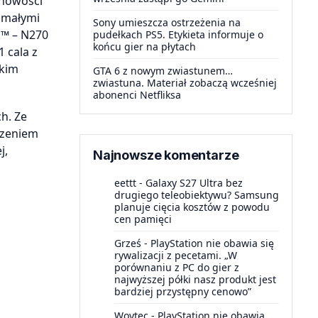
 nowości
 małymi
Sony umieszcza ostrzeżenia na
m™ – N270
pudełkach PS5. Etykieta informuje o
końcu gier na płytach
 cala z
skim
GTA 6 z nowym zwiastunem…
zwiastuna. Materiał zobaczą wcześniej
abonenci Netfliksa
h. Ze
dzeniem
j,
Najnowsze komentarze
eettt
-
Galaxy S27 Ultra bez
drugiego teleobiektywu? Samsung
planuje cięcia kosztów z powodu
cen pamięci
Grześ
-
PlayStation nie obawia się
rywalizacji z pecetami. „W
porównaniu z PC do gier z
najwyższej półki nasz produkt jest
bardziej przystępny cenowo”
Woytec
-
PlayStation nie obawia