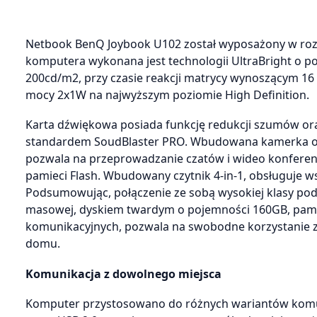
Netbook BenQ Joybook U102 został wyposażony w rozw
komputera wykonana jest technologii UltraBright o po
200cd/m2, przy czasie reakcji matrycy wynoszącym 1
mocy 2x1W na najwyższym poziomie High Definition.
Karta dźwiękowa posiada funkcję redukcji szumów ora
standardem SoudBlaster PRO. Wbudowana kamerka o r
pozwala na przeprowadzanie czatów i wideo konferen
pamieci Flash. Wbudowany czytnik 4-in-1, obsługuje 
Podsumowując, połączenie ze sobą wysokiej klasy pod
masowej, dyskiem twardym o pojemności 160GB, pami
komunikacyjnych, pozwala na swobodne korzystanie z
domu.
Komunikacja z dowolnego miejsca
Komputer przystosowano do różnych wariantów komu