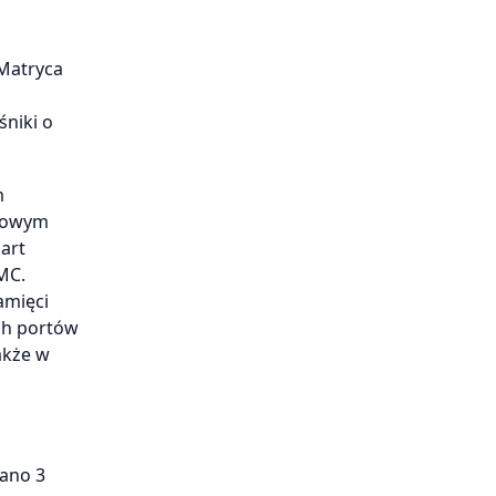
Matryca
niki o
m
etowym
art
MC.
amięci
ch portów
akże w
ano 3