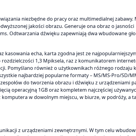
iązania niezbędne do pracy oraz multimedialnej zabawy. 
dwyższonej jakości obrazu. Generuje ona obraz o jasności
6 ms. Odtwarzania dźwięku zapewniają dwa wbudowane głoś
z kasowania echa, karta zgodna jest ze najpopularniejszy
ozdzielczości 1,3 Mpiksela, raz z komunikatorem intern
cji. Pomyślano również o użytkownikach różnego rodzaju k
wszystkie najbardziej popularne formaty – MS/MS-Pro/SD/M
zespołów do tworzenia obrazu i dźwięku z urządzeniami p
ęcią operacyjną 1GB oraz kompletem najczęściej używany
 komputera w dowolnym miejscu, w biurze, w podróży, a t
nikacji z urządzeniami zewnętrznymi. W tym celu wbudow