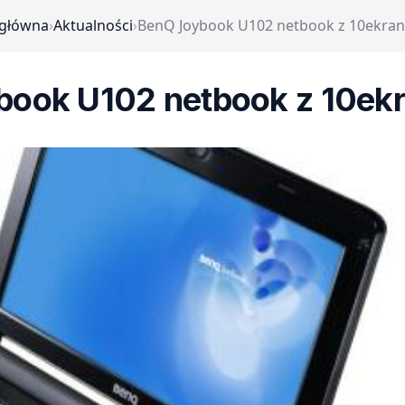
 główna
›
Aktualności
›
BenQ Joybook U102 netbook z 10ekra
book U102 netbook z 10ek