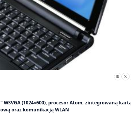
″ WSVGA (1024×600), procesor Atom, zintegrowaną kartą
etową oraz komunikacją WLAN