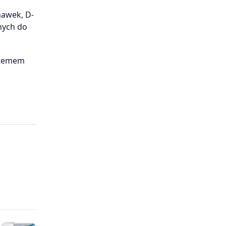
awek, D-
nych do
ystemem