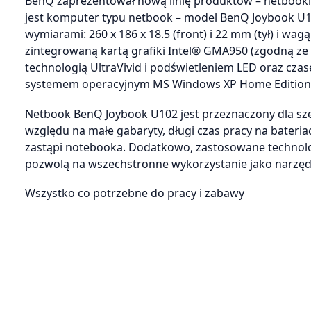
BenQ zaprezentował nową linię produktów – netbooki,
jest komputer typu netbook – model BenQ Joybook U
wymiarami: 260 x 186 x 18.5 (front) i 22 mm (tył) i wa
zintegrowaną kartą grafiki Intel® GMA950 (zgodną ze
technologią UltraVivid i podświetleniem LED oraz cza
systemem operacyjnym MS Windows XP Home Edition
Netbook BenQ Joybook U102 jest przeznaczony dla sz
względu na małe gabaryty, długi czas pracy na bateri
zastąpi notebooka. Dodatkowo, zastosowane technol
pozwolą na wszechstronne wykorzystanie jako narzędz
Wszystko co potrzebne do pracy i zabawy