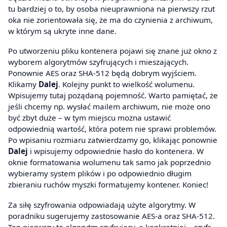
tu bardziej o to, by osoba nieuprawniona na pierwszy rzut
oka nie zorientowała się, że ma do czynienia z archiwum,
w którym są ukryte inne dane.
Po utworzeniu pliku kontenera pojawi się znane już okno z
wyborem algorytmów szyfrujących i mieszających.
Ponownie AES oraz SHA-512 będą dobrym wyjściem.
Klikamy
Dalej
. Kolejny punkt to wielkość wolumenu.
Wpisujemy tutaj pożądaną pojemność. Warto pamiętać, że
jeśli chcemy np. wysłać mailem archiwum, nie może ono
być zbyt duże – w tym miejscu można ustawić
odpowiednią wartość, która potem nie sprawi problemów.
Po wpisaniu rozmiaru zatwierdzamy go, klikając ponownie
Dalej
i wpisujemy odpowiednie hasło do kontenera. W
oknie formatowania wolumenu tak samo jak poprzednio
wybieramy system plików i po odpowiednio długim
zbieraniu ruchów myszki formatujemy kontener. Koniec!
Za siłę szyfrowania odpowiadają użyte algorytmy. W
poradniku sugerujemy zastosowanie AES-a oraz SHA-512.
Ten pierwszy to algorytm szyfrujący, a konkretniej – szyfr