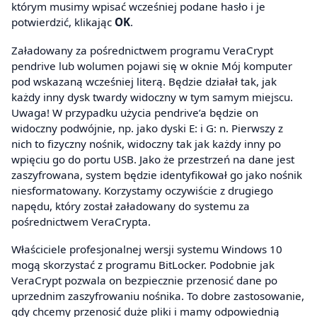
którym musimy wpisać wcześniej podane hasło i je
potwierdzić, klikając
OK
.
Załadowany za pośrednictwem programu VeraCrypt
pendrive lub wolumen pojawi się w oknie Mój komputer
pod wskazaną wcześniej literą. Będzie działał tak, jak
każdy inny dysk twardy widoczny w tym samym miejscu.
Uwaga! W przypadku użycia pendrive’a będzie on
widoczny podwójnie, np. jako dyski E: i G: n. Pierwszy z
nich to fizyczny nośnik, widoczny tak jak każdy inny po
wpięciu go do portu USB. Jako że przestrzeń na dane jest
zaszyfrowana, system będzie identyfikował go jako nośnik
niesformatowany. Korzystamy oczywiście z drugiego
napędu, który został załadowany do systemu za
pośrednictwem VeraCrypta.
Właściciele profesjonalnej wersji systemu Windows 10
mogą skorzystać z programu BitLocker. Podobnie jak
VeraCrypt pozwala on bezpiecznie przenosić dane po
uprzednim zaszyfrowaniu nośnika. To dobre zastosowanie,
gdy chcemy przenosić duże pliki i mamy odpowiednią