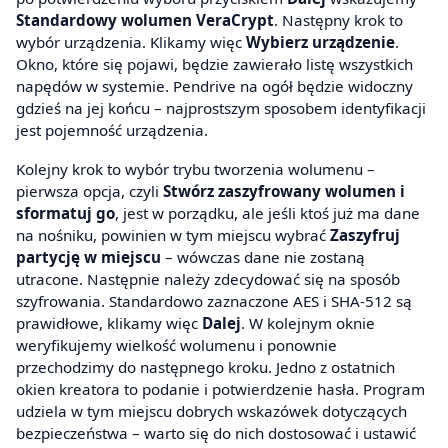
Standardowy wolumen VeraCrypt
. Następny krok to
wybór urządzenia. Klikamy więc
Wybierz urządzenie
.
Okno, które się pojawi, będzie zawierało listę wszystkich
napędów w systemie. Pendrive na ogół będzie widoczny
gdzieś na jej końcu – najprostszym sposobem identyfikacji
jest pojemność urządzenia.
Kolejny krok to wybór trybu tworzenia wolumenu –
pierwsza opcja, czyli
Stwórz zaszyfrowany wolumen i
sformatuj go
, jest w porządku, ale jeśli ktoś już ma dane
na nośniku, powinien w tym miejscu wybrać
Zaszyfruj
partycję w miejscu
– wówczas dane nie zostaną
utracone. Następnie należy zdecydować się na sposób
szyfrowania. Standardowo zaznaczone AES i SHA-512 są
prawidłowe, klikamy więc
Dalej
. W kolejnym oknie
weryfikujemy wielkość wolumenu i ponownie
przechodzimy do następnego kroku. Jedno z ostatnich
okien kreatora to podanie i potwierdzenie hasła. Program
udziela w tym miejscu dobrych wskazówek dotyczących
bezpieczeństwa – warto się do nich dostosować i ustawić