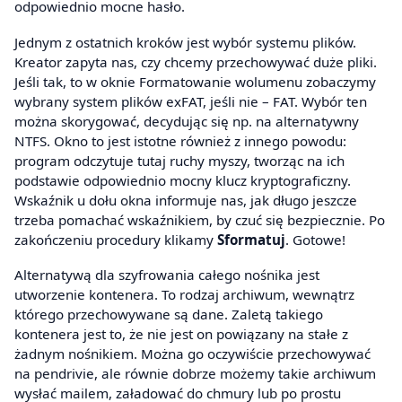
odpowiednio mocne hasło.
Jednym z ostatnich kroków jest wybór systemu plików.
Kreator zapyta nas, czy chcemy przechowywać duże pliki.
Jeśli tak, to w oknie Formatowanie wolumenu zobaczymy
wybrany system plików exFAT, jeśli nie – FAT. Wybór ten
można skorygować, decydując się np. na alternatywny
NTFS. Okno to jest istotne również z innego powodu:
program odczytuje tutaj ruchy myszy, tworząc na ich
podstawie odpowiednio mocny klucz kryptograficzny.
Wskaźnik u dołu okna informuje nas, jak długo jeszcze
trzeba pomachać wskaźnikiem, by czuć się bezpiecznie. Po
zakończeniu procedury klikamy
Sformatuj
. Gotowe!
Alternatywą dla szyfrowania całego nośnika jest
utworzenie kontenera. To rodzaj archiwum, wewnątrz
którego przechowywane są dane. Zaletą takiego
kontenera jest to, że nie jest on powiązany na stałe z
żadnym nośnikiem. Można go oczywiście przechowywać
na pendrivie, ale równie dobrze możemy takie archiwum
wysłać mailem, załadować do chmury lub po prostu