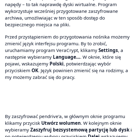
napędy – to tak naprawdę dyski wirtualne. Program
wykorzystuje wcześniej przygotowane zaszyfrowane
archiwa, umożliwiając w ten sposób dostęp do
bezpiecznego miejsca na pliki.
Przed przystąpieniem do przygotowania nośnika możemy
zmienić język interfejsu programu. By to zrobić,
uruchamiamy program VeraCrypt, klikamy
Settings
, a
następnie wybieramy
Language…
. W oknie, które się
pojawi, wskazujemy
Polski
, potwierdzając wybór
przyciskiem
OK
. Język powinien zmienić się na rodzimy, a
my możemy zabrać się do pracy.
By zaszyfrować pendrive’a, w głównym oknie programu
klikamy przycisk
Utwórz wolumen
. W kolejnym oknie
wybieramy
Zaszyfruj bezsystemową partycję lub dysk
i
po potwierdzeniu wyboru przyciskiem
Dalej
wskazujemy