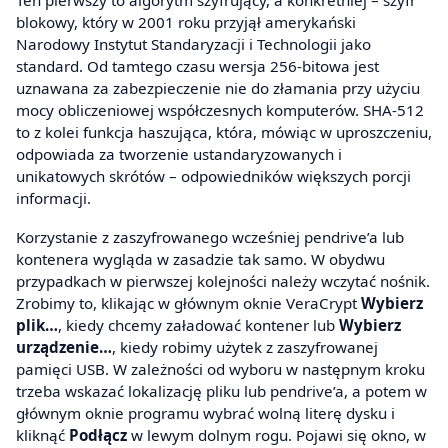
blokowy, który w 2001 roku przyjął amerykański
Narodowy Instytut Standaryzacji i Technologii jako
standard. Od tamtego czasu wersja 256-bitowa jest
uznawana za zabezpieczenie nie do złamania przy użyciu
mocy obliczeniowej współczesnych komputerów. SHA-512
to z kolei funkcja haszująca, która, mówiąc w uproszczeniu,
odpowiada za tworzenie ustandaryzowanych i
unikatowych skrótów – odpowiedników większych porcji
informacji.
Korzystanie z zaszyfrowanego wcześniej pendrive’a lub
kontenera wygląda w zasadzie tak samo. W obydwu
przypadkach w pierwszej kolejności należy wczytać nośnik.
Zrobimy to, klikając w głównym oknie VeraCrypt
Wybierz
plik…
, kiedy chcemy załadować kontener lub
Wybierz
urządzenie…
, kiedy robimy użytek z zaszyfrowanej
pamięci USB. W zależności od wyboru w następnym kroku
trzeba wskazać lokalizację pliku lub pendrive’a, a potem w
głównym oknie programu wybrać wolną literę dysku i
kliknąć
Podłącz
w lewym dolnym rogu. Pojawi się okno, w