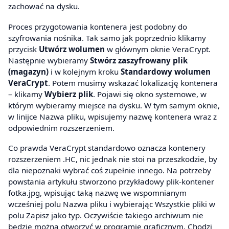
zachować na dysku.
Proces przygotowania kontenera jest podobny do
szyfrowania nośnika. Tak samo jak poprzednio klikamy
przycisk
Utwórz wolumen
w głównym oknie VeraCrypt.
Następnie wybieramy
Stwórz zaszyfrowany plik
(magazyn)
i w kolejnym kroku
Standardowy wolumen
VeraCrypt
. Potem musimy wskazać lokalizację kontenera
– klikamy
Wybierz plik
. Pojawi się okno systemowe, w
którym wybieramy miejsce na dysku. W tym samym oknie,
w linijce Nazwa pliku, wpisujemy nazwę kontenera wraz z
odpowiednim rozszerzeniem.
Co prawda VeraCrypt standardowo oznacza kontenery
rozszerzeniem .HC, nic jednak nie stoi na przeszkodzie, by
dla niepoznaki wybrać coś zupełnie innego. Na potrzeby
powstania artykułu stworzono przykładowy plik-kontener
fotka.jpg, wpisując taką nazwę we wspomnianym
wcześniej polu Nazwa pliku i wybierając Wszystkie pliki w
polu Zapisz jako typ. Oczywiście takiego archiwum nie
będzie można otworzyć w programie graficznym. Chodzi