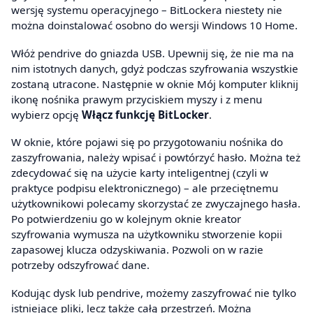
wersję systemu operacyjnego – BitLockera niestety nie
można doinstalować osobno do wersji Windows 10 Home.
Włóż pendrive do gniazda USB. Upewnij się, że nie ma na
nim istotnych danych, gdyż podczas szyfrowania wszystkie
zostaną utracone. Następnie w oknie Mój komputer kliknij
ikonę nośnika prawym przyciskiem myszy i z menu
wybierz opcję
Włącz funkcję BitLocker
.
W oknie, które pojawi się po przygotowaniu nośnika do
zaszyfrowania, należy wpisać i powtórzyć hasło. Można też
zdecydować się na użycie karty inteligentnej (czyli w
praktyce podpisu elektronicznego) – ale przeciętnemu
użytkownikowi polecamy skorzystać ze zwyczajnego hasła.
Po potwierdzeniu go w kolejnym oknie kreator
szyfrowania wymusza na użytkowniku stworzenie kopii
zapasowej klucza odzyskiwania. Pozwoli on w razie
potrzeby odszyfrować dane.
Kodując dysk lub pendrive, możemy zaszyfrować nie tylko
istniejące pliki, lecz także całą przestrzeń. Można