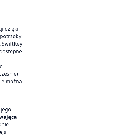
i dzięki
 potrzeby
t SwiftKey
 dostępne
do
cześnie)
 nie można
 jego
wająca
dnie
ejs