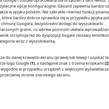
a Google i została opracowana dla urządzeń z serii Nexus. 
 użyteczne opcje konfiguracyjne. Gboard zapewnia bardzo s
kże w języku polskim. Nie zabrakło również funkcji pisania
, które bardzo dobrze sprawdza się w przypadku języka pol
zez chmurę Google’a, bezpośredni dostęp do wyszukiwarki
znaczonych granic, co wbrew pozorom ułatwia wprowadzani
tkownik otrzymuje też do dyspozycji bogate zestawy emotiko
ategorie wraz z wyszukiwarką.
ze do danej krawędzi ekranu (prawej lub lewej) i uzyskać ła
urze logo Google
(1)
, a następnie znak z trzema kropkami
(2
o wygodne w przypadku urządzeń z większymi wyświetlaczami
 przeciwnej stronie szerokiego ekranu.