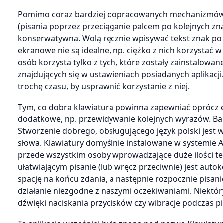
Pomimo coraz bardziej dopracowanych mechanizmów 
(pisania poprzez przeciąganie palcem po kolejnych z
konserwatywna. Wolą ręcznie wpisywać tekst znak po 
ekranowe nie są idealne, np. ciężko z nich korzystać 
osób korzysta tylko z tych, które zostały zainstalowan
znajdujących się w ustawieniach posiadanych aplikacj
trochę czasu, by usprawnić korzystanie z niej.
Tym, co dobra klawiatura powinna zapewniać oprócz el
dodatkowe, np. przewidywanie kolejnych wyrazów. Bar
Stworzenie dobrego, obsługującego język polski jes
słowa. Klawiatury domyślnie instalowane w systemie An
przede wszystkim osoby wprowadzające duże ilości te
ułatwiającym pisanie (lub wręcz przeciwnie) jest auto
spację na końcu zdania, a następnie rozpocznie pisani
działanie niezgodne z naszymi oczekiwaniami. Niektóry
dźwięki naciskania przycisków czy wibracje podczas p