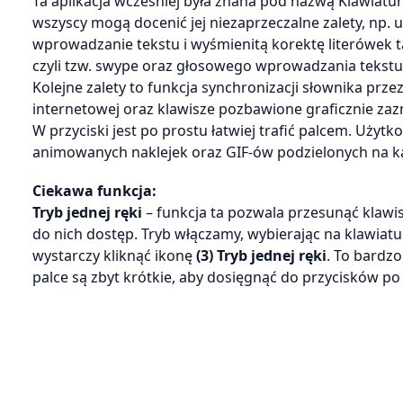
Ta aplikacja wcześniej była znana pod nazwą Klawiatur
wszyscy mogą docenić jej niezaprzeczalne zalety, np.
wprowadzanie tekstu i wyśmienitą korektę literówek ta
czyli tzw. swype oraz głosowego wprowadzania tekstu
Kolejne zalety to funkcja synchronizacji słownika pr
internetowej oraz klawisze pozbawione graficznie za
W przyciski jest po prostu łatwiej trafić palcem. Uży
animowanych naklejek oraz GIF-ów podzielonych na k
Ciekawa funkcja:
Tryb jednej ręki
– funkcja ta pozwala przesunąć klawis
do nich dostęp. Tryb włączamy, wybierając na klawiat
wystarczy kliknąć ikonę
(3) Tryb jednej ręki
. To bardz
palce są zbyt krótkie, aby dosięgnąć do przycisków po