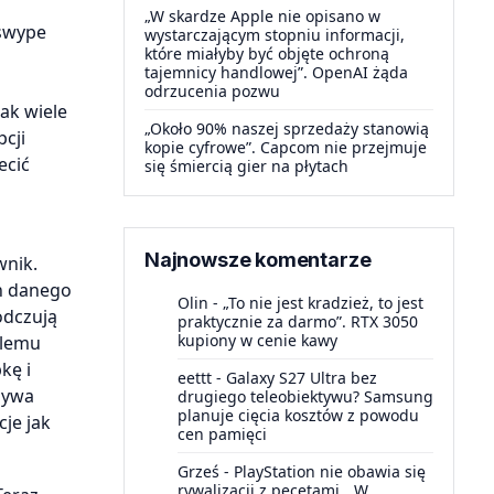
„W skardze Apple nie opisano w
swype
wystarczającym stopniu informacji,
które miałyby być objęte ochroną
tajemnicy handlowej”. OpenAI żąda
odrzucenia pozwu
ak wiele
„Około 90% naszej sprzedaży stanowią
pcji
kopie cyfrowe”. Capcom nie przejmuje
ecić
się śmiercią gier na płytach
Najnowsze komentarze
wnik.
n danego
Olin
-
„To nie jest kradzież, to jest
odczują
praktycznie za darmo”. RTX 3050
kupiony w cenie kawy
blemu
kę i
eettt
-
Galaxy S27 Ultra bez
 bywa
drugiego teleobiektywu? Samsung
planuje cięcia kosztów z powodu
je jak
cen pamięci
Grześ
-
PlayStation nie obawia się
rywalizacji z pecetami. „W