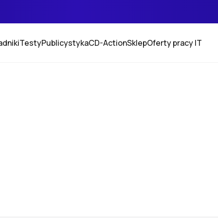
adniki
Testy
Publicystyka
CD-Action
Sklep
Oferty pracy IT