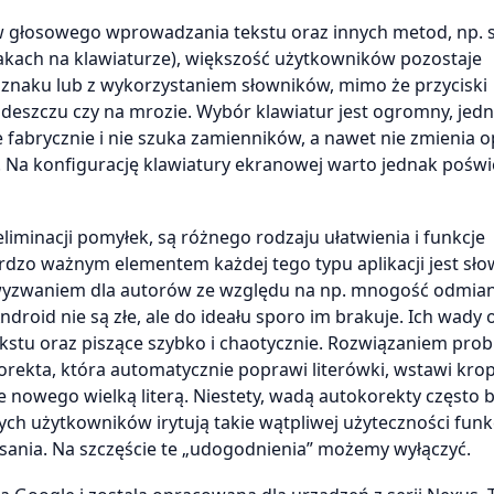
głosowego wprowadzania tekstu oraz innych metod, np. 
nakach na klawiaturze), większość użytkowników pozostaje
znaku lub z wykorzystaniem słowników, mimo że przyciski
w deszczu czy na mrozie. Wybór klawiatur jest ogromny, jedn
e fabrycznie i nie szuka zamienników, a nawet nie zmienia o
i. Na konfigurację klawiatury ekranowej warto jednak poświ
iminacji pomyłek, są różnego rodzaju ułatwienia i funkcje
dzo ważnym elementem każdej tego typu aplikacji jest sło
t wyzwaniem dla autorów ze względu na np. mnogość odmia
droid nie są złe, ale do ideału sporo im brakuje. Ich wady 
kstu oraz piszące szybko i chaotycznie. Rozwiązaniem pro
korekta, która automatycznie poprawi literówki, wstawi krop
e nowego wielką literą. Niestety, wadą autokorekty często
ch użytkowników irytują takie wątpliwej użyteczności funkc
isania. Na szczęście te „udogodnienia” możemy wyłączyć.