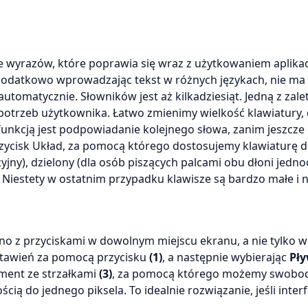
wyrazów, które poprawia się wraz z użytkowaniem aplikacj
. Dodatkowo wprowadzając tekst w różnych językach, nie ma
automatycznie. Słowników jest aż kilkadziesiąt. Jedną z zale
potrzeb użytkownika. Łatwo zmienimy wielkość klawiatury,
funkcją jest podpowiadanie kolejnego słowa, zanim jeszcze
zycisk Układ, za pomocą którego dostosujemy klawiaturę 
yjny), dzielony (dla osób piszących palcami obu dłoni jedno
i). Niestety w ostatnim przypadku klawisze są bardzo małe i
kno z przyciskami w dowolnym miejscu ekranu, a nie tylko w
ustawień za pomocą przycisku
(1)
, a następnie wybierając
Pły
ement ze strzałkami
(3)
, za pomocą którego możemy swobo
ią do jednego piksela. To idealnie rozwiązanie, jeśli interf