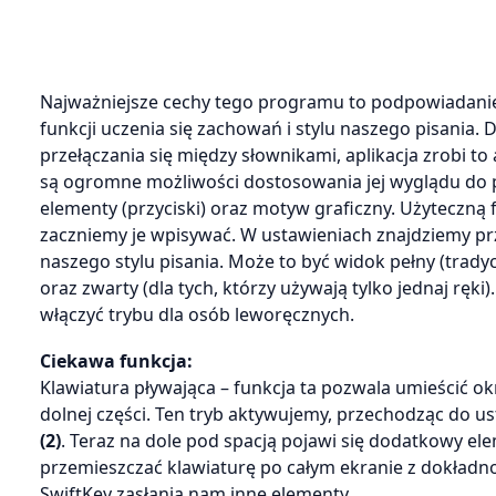
Najważniejsze cechy tego programu to podpowiadanie 
funkcji uczenia się zachowań i stylu naszego pisania
przełączania się między słownikami, aplikacja zrobi to 
są ogromne możliwości dostosowania jej wyglądu do 
elementy (przyciski) oraz motyw graficzny. Użyteczną 
zaczniemy je wpisywać. W ustawieniach znajdziemy pr
naszego stylu pisania. Może to być widok pełny (tradyc
oraz zwarty (dla tych, którzy używają tylko jednaj ręk
włączyć trybu dla osób leworęcznych.
Ciekawa funkcja:
Klawiatura pływająca – funkcja ta pozwala umieścić o
dolnej części. Ten tryb aktywujemy, przechodząc do 
(2)
. Teraz na dole pod spacją pojawi się dodatkowy el
przemieszczać klawiaturę po całym ekranie z dokładnośc
SwiftKey zasłania nam inne elementy.