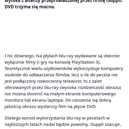
wynika z analizy przeprowadzonej przez firmę iSuppli.
DVD trzyma się mocno.
I nic dziwnego. Na płytach blu-ray wydawane są obecnie
wyłącznie filmy (i gry na konsolę PlayStation 3).
Teoretycznie wielu użytkowników wykorzystuje komputery
osobiste do odtwarzania filmów, lecz o ile do peceta nie
jest podłączony nowoczesny telewizor, to z zalet
oferowanych przez blu-ray (wysoka rozdzielczość obrazu)
nie można docenić na małym ekranie komputerowego
monitora lub ekranu laptopa. Do cieszenia się dobrą
jakością obrazu wystarczy film na płycie DVD.
Dlatego wzrost wykorzystania blu-ray w pecetach w
najbliższych latach nadal będzie powolny. iSuppli szacuje,