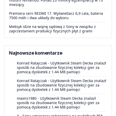
historii Nintendo. Ponad 23 miliony egzemplarzy w 13
miesięcy
Premiera serii REDMI 17. Wyświetlacz 6,9 cala, bateria
7500 mAh i dwa układy do wyboru
Meksyk idzie na wojnę sądową z Sony w związku z
zaprzestaniem produkcji fizycznych płyt z grami
Najnowsze komentarze
Konrad Ratajczak
-
Użytkownik Steam Decka znalazł
sposób na zbudowanie fizycznej kolekcji gier za
pomocą dyskietek z 1.44 MB pamięci
Konrad Ratajczak
-
Użytkownik Steam Decka znalazł
sposób na zbudowanie fizycznej kolekcji gier za
pomocą dyskietek z 1.44 MB pamięci
maxns1980
-
Użytkownik Steam Decka znalazł
sposób na zbudowanie fizycznej kolekcji gier za
pomocą dyskietek z 1.44 MB pamięci
A
-
Sony umieszcza ostrzeżenia na pudełkach PS5.