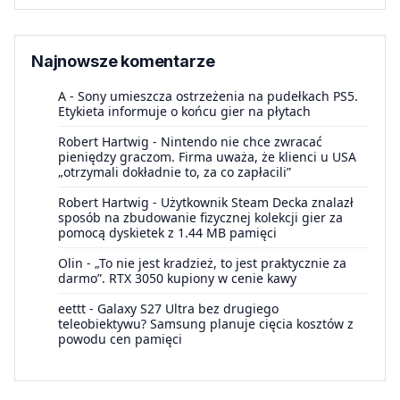
Najnowsze komentarze
A
-
Sony umieszcza ostrzeżenia na pudełkach PS5.
Etykieta informuje o końcu gier na płytach
Robert Hartwig
-
Nintendo nie chce zwracać
pieniędzy graczom. Firma uważa, że klienci u USA
„otrzymali dokładnie to, za co zapłacili”
Robert Hartwig
-
Użytkownik Steam Decka znalazł
sposób na zbudowanie fizycznej kolekcji gier za
pomocą dyskietek z 1.44 MB pamięci
Olin
-
„To nie jest kradzież, to jest praktycznie za
darmo”. RTX 3050 kupiony w cenie kawy
eettt
-
Galaxy S27 Ultra bez drugiego
teleobiektywu? Samsung planuje cięcia kosztów z
powodu cen pamięci