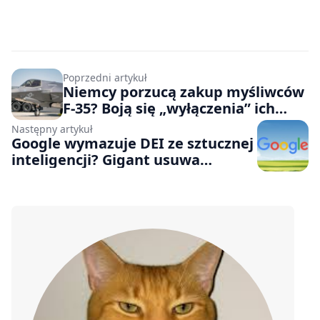
Poprzedni artykuł
Niemcy porzucą zakup myśliwców
F-35? Boją się „wyłączenia” ich
przez USA
Następny artykuł
Google wymazuje DEI ze sztucznej
inteligencji? Gigant usuwa
wzmianki na ten temat ze stron
zespołu odpowiedzialnego za
etykę AI