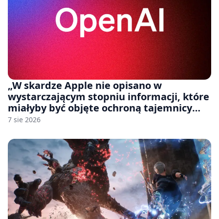
„W skardze Apple nie opisano w
wystarczającym stopniu informacji, które
miałyby być objęte ochroną tajemnicy
handlowej”. OpenAI żąda odrzucenia
7 sie 2026
pozwu